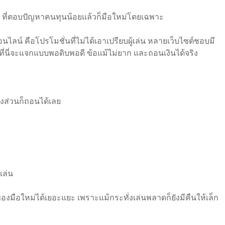
 ที่ตอบปัญหาคนทุนน้อยแล้วก็มือใหม่โดยเฉพาะ
ออนไลน์ คือโปรโมชั่นที่ไม่ได้เอาเปรียบผู้เล่น หลายเว็บไซต์ชอบมี
่าที่นี่จะแจกแบบพอดิบพอดี ข้อแม้ไม่ยาก และถอนเงินได้จริง
างส่วนก็ถอนได้เลย
เล่น
จของมือใหม่ได้เยอะแยะ เพราะแม้กระทั่งเล่นพลาดก็ยังมีคืนให้เล็ก