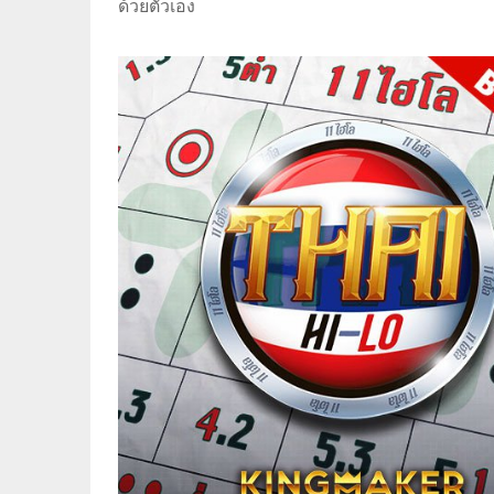
ด้วยตัวเอง