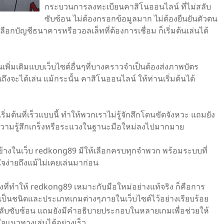
กระบวนการลงทะเบียนคาสิโนออนไลน์ ที่ไม่สลับ
ซับซ้อน ไม่ต้องกรอกข้อมูลมาก ไม่ต้องยืนยันตัวตน
ือกบัญชีธนาคารหรือวอลเล็ทที่ต้องการเชื่อม ก็เริ่มต้นเล่นได้
ิ่มเติมแบบเว็บไซต์อื่นๆที่บางคราวจำเป็นต้องส่งภาพบัตร
ะได้เล่น แม้กระนั้น คาสิโนออนไลน์ ให้ท่านเริ่มต้นได้
ริ่มต้นที่เร็วแบบนี้ ทำให้พวกเราไม่รู้จักสึกโดนขัดจังหวะ แถมยัง
วามรู้สึกเกร็งหรือระแวงในฐานะมือใหม่ลงไปมากมาย
้างในเว็บ redkong89 มีให้เลือกครบทุกจำพวก พร้อมระบบที่
ใจง่ายถึงแม้ไม่เคยเล่นมาก่อน
ิ่งที่ทำให้ redkong89 เหมาะกับมือใหม่อย่างแท้จริง ก็คือการ
ป็นชนิดและประเภทเกมต่างๆภายในเว็บไซต์ไว้อย่างเรียบร้อย
ลับซับซ้อน แถมยังมีคำอธิบายประกอบในหลายเกมเพื่อช่วยให้
ใจแนวทางเล่นได้อย่างเร็ว