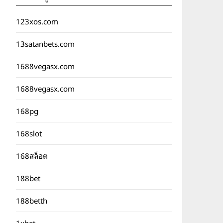
123xos.com
13satanbets.com
1688vegasx.com
1688vegasx.com
168pg
168slot
168สล็อต
188bet
188betth