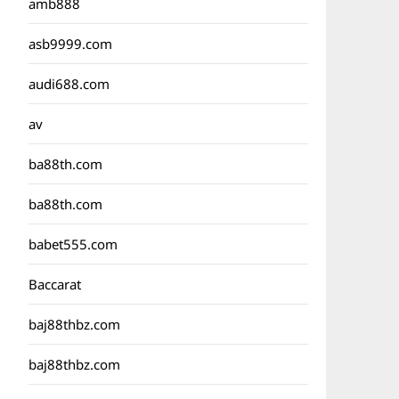
amb888
asb9999.com
audi688.com
av
ba88th.com
ba88th.com
babet555.com
Baccarat
baj88thbz.com
baj88thbz.com