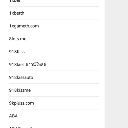
1xbet
1xbetth
1xgameth.com
8lots.me
918Kiss
918kiss ดาวน์โหลด
918kissauto
918kissme
9kpluss.com
ABA