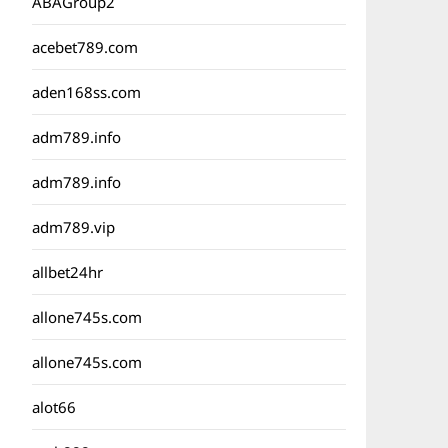
ABAGroup2
acebet789.com
aden168ss.com
adm789.info
adm789.info
adm789.vip
allbet24hr
allone745s.com
allone745s.com
alot66