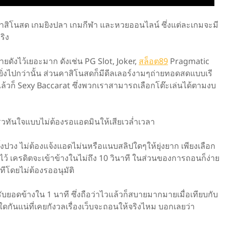
คาสิโนสด เกมยิงปลา เกมกีฬา และหวยออนไลน์ ซึ่งแต่ละเกมจะมี
ริง
ยดังไว้เยอะมาก ดังเช่น PG Slot, Joker,
สล็อต89
Pragmatic
ิ่งไปกว่านั้น ส่วนคาสิโนสดก็มีดีลเลอร์งามๆถ่ายทอดสดแบบเรี
ล้วก็ Sexy Baccarat ซึ่งพวกเราสามารถเลือกโต๊ะเล่นได้ตามงบ
วทันใจแบบไม่ต้องรอแอดมินให้เสียเวล่ำเวลา
้งปวง ไม่ต้องแจ้งแอดไม่นหรือแนบสลิปใดๆให้ยุ่งยาก เพียงเลือก
ว้ เครดิตจะเข้าข้างในไม่ถึง 10 วินาที ในส่วนของการถอนก็ง่าย
ีโดยไม่ต้องรออนุมัติ
บยอดข้างใน 1 นาที ซึ่งถือว่าไวแล้วก็สบายมากมายเมื่อเทียบกับ
ดกันแน่ที่เคยกังวลเรื่องเว็บจะถอนให้จริงไหม บอกเลยว่า