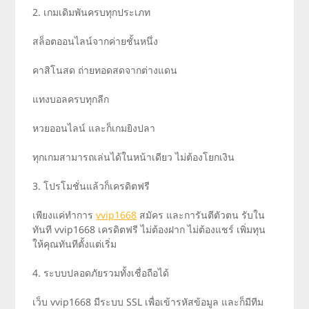
2. เกมเดิมพันครบทุกประเภท
สล็อตออนไลน์จากค่ายชั้นหนึ่ง
คาสิโนสด ถ่ายทอดสดจากต่างแดน
แทงบอลครบทุกลีก
หวยออนไลน์ และก็เกมยิงปลา
ทุกเกมสามารถเล่นได้ในหน้าเดียว ไม่ต้องโยกเงิน
3. โปรโมชั่นแล้วก็เครดิตฟรี
เพียงแค่ทำการ
vvip1668
สมัคร และการันตีตัวตน รับใน
ทันที vvip1668 เครดิตฟรี ไม่ต้องฝาก ไม่ต้องแชร์ เพิ่มทุน
ให้คุณทันทีตั้งแต่เริ่ม
4. ระบบปลอดภัยรวมทั้งเชื่อถือได้
เว็บ vvip1668 มีระบบ SSL เพื่อเข้ารหัสข้อมูล และก็มีทีม