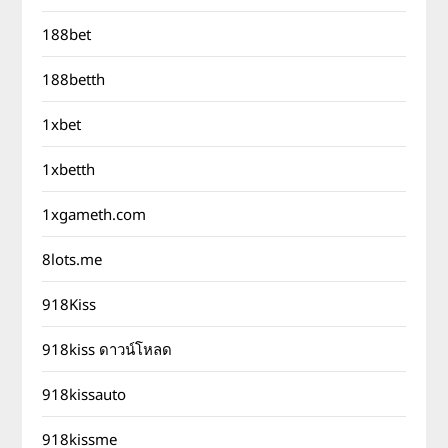
188bet
188betth
1xbet
1xbetth
1xgameth.com
8lots.me
918Kiss
918kiss ดาวน์โหลด
918kissauto
918kissme