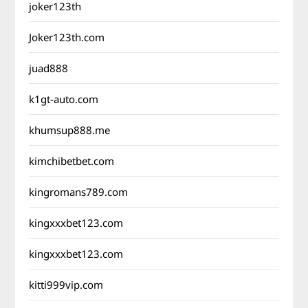
joker123th
Joker123th.com
juad888
k1gt-auto.com
khumsup888.me
kimchibetbet.com
kingromans789.com
kingxxxbet123.com
kingxxxbet123.com
kitti999vip.com