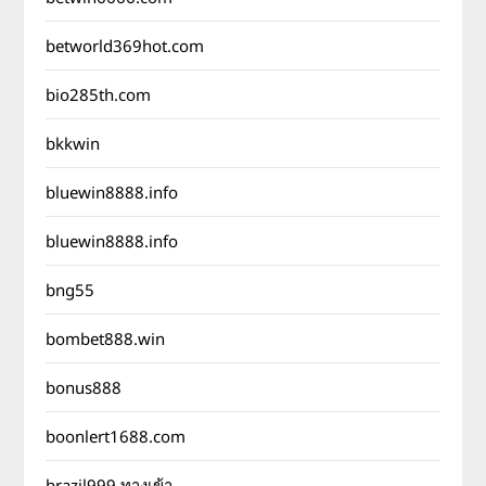
betworld369hot.com
bio285th.com
bkkwin
bluewin8888.info
bluewin8888.info
bng55
bombet888.win
bonus888
boonlert1688.com
brazil999 ทางเข้า