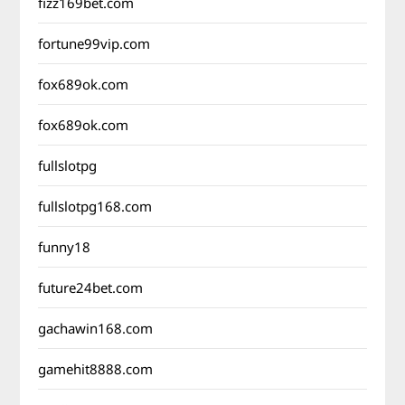
fizz169bet.com
fortune99vip.com
fox689ok.com
fox689ok.com
fullslotpg
fullslotpg168.com
funny18
future24bet.com
gachawin168.com
gamehit8888.com