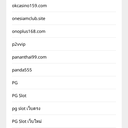
okcasino159.com
onesiamclub.site
onoplus168.com
p2vvip
pananthai99.com
panda555
PG
PG Slot
pg slot เว็บตรง
PG Slot เว็บใหม่