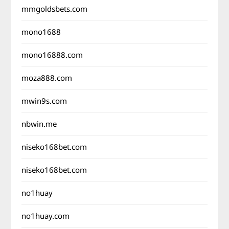
mmgoldsbets.com
mono1688
mono16888.com
moza888.com
mwin9s.com
nbwin.me
niseko168bet.com
niseko168bet.com
no1huay
no1huay.com