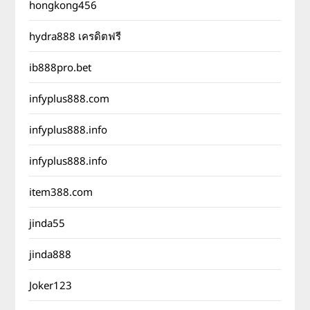
hongkong456
hydra888 เครดิตฟรี
ib888pro.bet
infyplus888.com
infyplus888.info
infyplus888.info
item388.com
jinda55
jinda888
Joker123