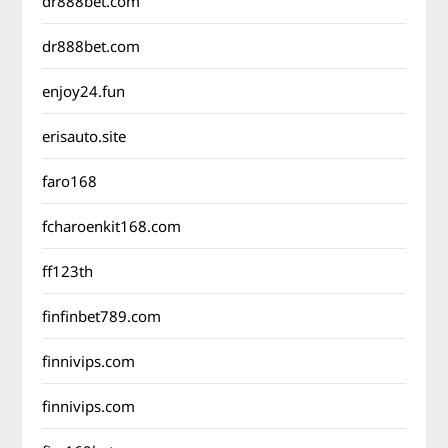
dr888bet.com
dr888bet.com
enjoy24.fun
erisauto.site
faro168
fcharoenkit168.com
ff123th
finfinbet789.com
finnivips.com
finnivips.com