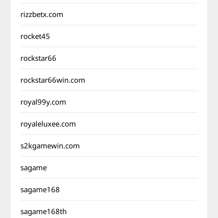
rizzbetx.com
rocket45
rockstar66
rockstar66win.com
royal99y.com
royaleluxee.com
s2kgamewin.com
sagame
sagame168
sagame168th