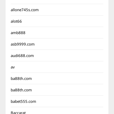
allone745s.com
alot66
amb888
asb9999.com
audi688.com
av
ba88th.com
ba88th.com
babet555.com
Baccarat