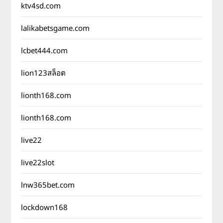
ktv4sd.com
lalikabetsgame.com
lcbet444.com
lion123สล็อต
lionth168.com
lionth168.com
live22
live22slot
lnw365bet.com
lockdown168