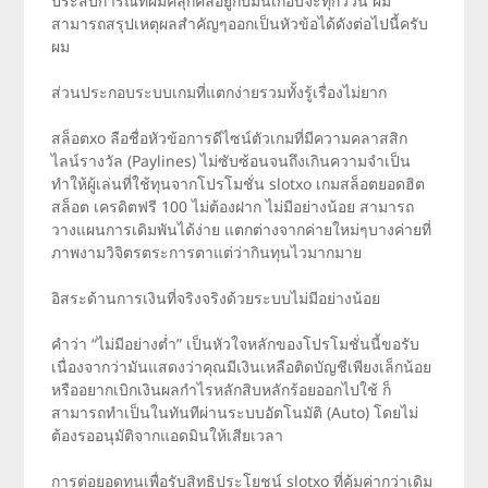
ประสบการณ์ที่ผมคลุกคลีอยู่กับมันเกือบจะทุกวี่วัน ผม
สามารถสรุปเหตุผลสำคัญๆออกเป็นหัวข้อได้ดังต่อไปนี้ครับ
ผม
ส่วนประกอบระบบเกมที่แตกง่ายรวมทั้งรู้เรื่องไม่ยาก
สล็อตxo ลือชื่อหัวข้อการดีไซน์ตัวเกมที่มีความคลาสสิก
ไลน์รางวัล (Paylines) ไม่ซับซ้อนจนถึงเกินความจำเป็น
ทำให้ผู้เล่นที่ใช้ทุนจากโปรโมชั่น slotxo เกมสล็อตยอดฮิต
สล็อต เครดิตฟรี 100 ไม่ต้องฝาก ไม่มีอย่างน้อย สามารถ
วางแผนการเดิมพันได้ง่าย แตกต่างจากค่ายใหม่ๆบางค่ายที่
ภาพงามวิจิตรตระการตาแต่ว่ากินทุนไวมากมาย
อิสระด้านการเงินที่จริงจริงด้วยระบบไม่มีอย่างน้อย
คำว่า “ไม่มีอย่างต่ำ” เป็นหัวใจหลักของโปรโมชั่นนี้ขอรับ
เนื่องจากว่ามันแสดงว่าคุณมีเงินเหลือติดบัญชีเพียงเล็กน้อย
หรืออยากเบิกเงินผลกำไรหลักสิบหลักร้อยออกไปใช้ ก็
สามารถทำเป็นในทันทีผ่านระบบอัตโนมัติ (Auto) โดยไม่
ต้องรออนุมัติจากแอดมินให้เสียเวลา
การต่อยอดทุนเพื่อรับสิทธิประโยชน์ slotxo ที่คุ้มค่ากว่าเดิม