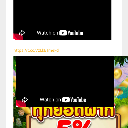
https://t.co/7zLkETmeFd