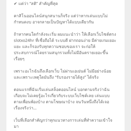
✔ แต่ว่า “สติ” สำคัญที่สุด
คาสิโนออนไลน์สนุกสนานก็จริง แต่ว่าหากเล่นแบบไม่
กำหนดงบ อาจกลายเป็นปัญหาได้แบบเดียวกัน
ถ้าหากคนใดกำลังจะเริ่ม ผมแนะนำว่า ให้เลือกเว็บไซต์ตรง
slotxo24hr ที่เชื่อถือได้ ระบบดี ฝากถอนง่าย มีค่ายเกมเยอะ
แยะ และก็รองรับทุกความชอบของเรา จะก่อให้
ประสบการณ์โดยรวมสนุกรวมทั้งไม่มีอันตรายเยอะขึ้น
เรื่อยๆ
เพราะอะไรฉันถึงเลือกเว็บ ไม่ผ่านเอเย่นต์ ไม่มีอย่างน้อย
และเพราะเหตุใดมันถึง “รับรองรายได้สูง” ได้จริง
ตอนแรกที่ฉันเริ่มเล่นสล็อตออนไลน์ บอกตามจริงว่าฉัน
เกือบจะไม่เคยรู้อะไรเกี่ยวกับระบบเว็บไซต์เลย เล่นแบบ
ตามเพื่อนพ้องบ้าง ตามโฆษณาบ้าง จนวันหนึ่งถึงได้เจอ
เรื่องจริงว่า…
เว็บที่เลือกสำคัญกว่าทุกแนวทางการเล่นที่ทำความเข้าใจ
มา