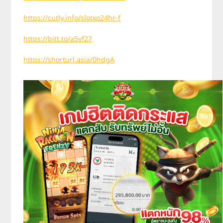
https://cutly.info/slotxo24hr-f
https://bitt.to/a5vf27
https://shorturl.asia/0hdgA