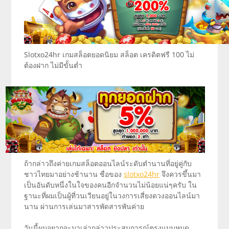
Slotxo24hr เกมสล็อตยอดนิยม สล็อต เครดิตฟรี 100 ไม่
ต้องฝาก ไม่มีขั้นต่ำ
ถ้ากล่าวถึงค่ายเกมสล็อตออนไลน์ระดับตำนานที่อยู่คู่กับ
ชาวไทยมาอย่างช้านาน ชื่อของ
slotxo24hr
จึงควรขึ้นมา
เป็นอันดับหนึ่งในใจของคนอีกจำนวนไม่น้อยแน่ๆครับ ใน
ฐานะที่ผมเป็นผู้ที่วนเวียนอยู่ในวงการเสี่ยงดวงออนไลน์มา
นาน ผ่านการเล่นมาสารพัดสารพันค่าย
วันนี้ผมอยากจะมาเล่ากล่าวประสบการณ์ตรงแบบหมด