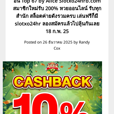
อั้น Top 67 by Alice Slotxo24hrb.com
สมาชิกใหม่รับ 200% หวยออนไลน์ รับทุก
สำนัก สล็อตค่ายดังรวมครบ เล่นฟรีก็มี
slotxo24hr ลองสมัครแล้วไปลุ้นกันเลย
18 ก.พ. 25
Posted on
26 ธันวาคม 2025
by
Randy
Cox