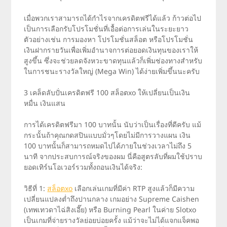
เมื่อพวกเราสามารถได้กำไรจากเครดิตฟรีได้แล้ว ก้าวต่อไป
เป็นการเลือกรับโปรโมชั่นที่เอื้อต่อการเล่นในระยะยาว
ตัวอย่างเช่น การมองหา โปรโมชั่นสล็อต หรือโปรโมชั่น
เงินฝากรายวันเพื่อเพิ่มอำนาจการต่อยอดเงินทุนของเราให้
สูงขึ้น ซึ่งจะช่วยลดจังหวะขาดทุนแล้วก็เพิ่มช่องทางสำหรับ
ในการชนะรางวัลใหญ่ (Mega Win) ได้ง่ายเพิ่มขึ้นนะครับ
3 เคล็ดลับปั่นเครดิตฟรี 100 สล็อตxo ให้เปลี่ยนเป็นเงิน
หมื่น เงินแสน
การได้เครดิตฟรีมา 100 บาทนั้น นับว่าเป็นเรื่องที่ดีครับ แม้
กระนั้นถ้าคุณกดสปินแบบมั่วๆโดยไม่มีการวางแผน เงิน
100 บาทนั้นก็สามารถหมดไปได้ภายในช่วงเวลาไม่ถึง 5
นาที จากประสบการณ์จริงของผม นี่คือสูตรลับที่ผมใช้ปราบ
ยอดเทิร์นโอเวอร์รวมทั้งถอนเงินได้จริง:
วิธีที่ 1:
สล็อตxo
เลือกเล่นเกมที่มีค่า RTP สูงแล้วก็มีความ
เปลี่ยนแปลงต่ำถึงปานกลาง เกมอย่าง Supreme Caishen
(เทพเทวดาไฉ่สิงเอี๊ย) หรือ Burning Pearl ในค่าย Slotxo
เป็นเกมที่จ่ายรางวัลย่อยบ่อยครั้ง แม้ว่าจะไม่ได้แจกแจ็คพอ