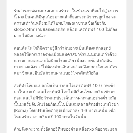
รับสารภาพตามตรงเลยขอรับว่า ในช่วงแรกที่ผมไปสู่วงการ
นี้ ผมเป็นคนที่มีทุนน้อยมากแล้วก็ออกจะกลัวการถูกโกง จน
ตราบเท่าวันหนึ่งผมได้ไปพบโฆษณาชวนเชื่อเกี่ยวกับ
slotxo24hr เกมสล็อตยอดฮิต สล็อต เครดิตฟรี 100 ไม่ต้อง
ฝาก ไม่มีอย่างน้อย
ตอนต้นในใจก็มีความรู้สึกว่ามันอาจเป็นเพียงแค่กลยุทธ์
หลอกให้พวกเราลงทะเบียนสมัครสมาชิกแน่นอนแต่ว่าด้วย
ความยากลองและไม่มีอะไรจะเสีย เนื่องจากข้อจำกัดมัน
กระจ่างแจ้งว่า “ไม่ต้องฝากเงินก่อน” ผมจึงตกลงใจกดสมัคร
สมาชิกและยืนยันตัวตนผ่านเบอร์โทรศัพท์มือถือ
สิ่งที่ทำให้ผมแปลกใจเป็น ระบบได้เครดิตฟรี 100 บาทเข้า
มาในกระเป๋าเกมโดยทันที โดยไม่มีเงื่อนไขฝากเงินเข้ามา
ก่อน และไม่มีข้อกำหนดประเด็นการฝากถอนอย่างต่ำ สมัย
นั้นผมเริ่มจับเงินร้อยก้อนนี้ไปปั่นเกมคลาสสิกอย่างเกมโรม่า
(Roma) โดยปรับเบ็ตต่ำสุดเพียงตาละ 1-3 บาทแค่นั้น เชื่อ
ไหมครับว่าจากเงินฟรี 100 บาทในวันนั้น
ด้วยจังหวะรวมทั้งอัลกอริทึมของค่าย สล็อตxo ที่ออกจะแจก