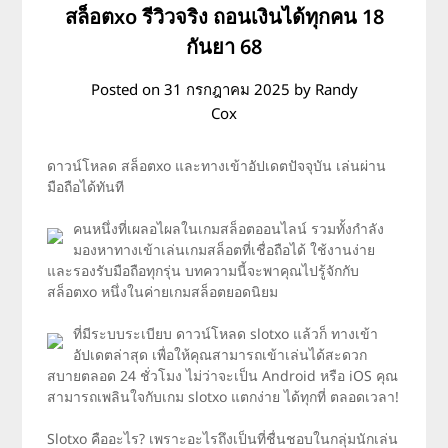
สล็อตxo รีวิวจริง ถอนเงินได้ทุกคน 18
กันยา 68
Posted on
31 กรกฎาคม 2025
by
Randy
Cox
ดาวน์โหลด สล็อตxo และทางเข้าอัปเดตปัจจุบัน เล่นผ่าน
มือถือได้ทันที
คนหนึ่งที่เผลอไผลในเกมสล็อตออนไลน์ รวมทั้งกำลัง
มองหาทางเข้าเล่นเกมสล็อตที่เชื่อถือได้ ใช้งานง่าย
และรองรับมือถือทุกรุ่น บทความนี้จะพาคุณไปรู้จักกับ
สล็อตxo หนึ่งในค่ายเกมสล็อตยอดนิยม
ที่มีระบบระเบียบ ดาวน์โหลด slotxo แล้วก็ ทางเข้า
อัปเดตล่าสุด เพื่อให้คุณสามารถเข้าเล่นได้สะดวก
สบายตลอด 24 ชั่วโมง ไม่ว่าจะเป็น Android หรือ iOS คุณ
สามารถเพลินใจกับเกม slotxo แตกง่าย ได้ทุกที่ ตลอดเวลา!
Slotxo คืออะไร? เพราะอะไรถึงเป็นที่ชื่นชอบในกลุ่มนักเล่น