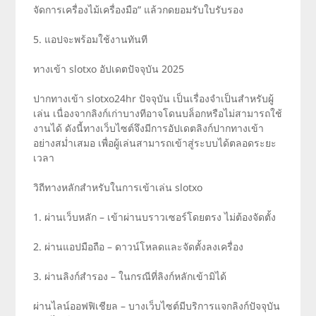
จัดการเครื่องไม้เครื่องมือ” แล้วกดยอมรับใบรับรอง
5. แอปจะพร้อมใช้งานทันที
ทางเข้า slotxo อัปเดตปัจจุบัน 2025
ปากทางเข้า slotxo24hr ปัจจุบัน เป็นเรื่องจำเป็นสำหรับผู้
เล่น เนื่องจากลิงก์เก่าบางทีอาจโดนบล็อกหรือไม่สามารถใช้
งานได้ ดังนี้ทางเว็บไซต์จึงมีการอัปเดตลิงก์ปากทางเข้า
อย่างสม่ำเสมอ เพื่อผู้เล่นสามารถเข้าสู่ระบบได้ตลอดระยะ
เวลา
วิถีทางหลักสำหรับในการเข้าเล่น slotxo
1. ผ่านเว็บหลัก – เข้าผ่านบราวเซอร์โดยตรง ไม่ต้องจัดตั้ง
2. ผ่านแอปมือถือ – ดาวน์โหลดและจัดตั้งลงเครื่อง
3. ผ่านลิงก์สำรอง – ในกรณีที่ลิงก์หลักเข้ามิได้
ผ่านไลน์ออฟฟิเชียล – บางเว็บไซต์มีบริการแจกลิงก์ปัจจุบัน