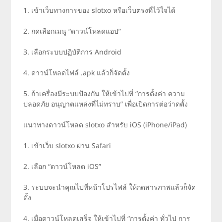
1. เข้าเว็บทางการของ slotxo หรือเว็บตรงที่ไว้ใจได้
2. กดเลือกเมนู “ดาวน์โหลดแอป”
3. เลือกระบบปฏิบัติการ Android
4. ดาวน์โหลดไฟล์ .apk แล้วก็จัดตั้ง
5. ถ้าเครื่องมีระบบป้องกัน ให้เข้าไปที่ “การตั้งค่า ความ
ปลอดภัย อนุญาตแหล่งที่ไม่ทราบ” เพื่อเปิดการต่อว่าดตั้ง
แนวทางดาวน์โหลด slotxo สำหรับ iOS (iPhone/iPad)
1. เข้าเว็บ slotxo ผ่าน Safari
2. เลือก “ดาวน์โหลด iOS”
3. ระบบจะนำคุณไปที่หน้าโปรไฟล์ ให้กดสารภาพแล้วก็จัด
ตั้ง
4. เมื่อดาวน์โหลดเสร็จ ให้เข้าไปที่ “การตั้งค่า ทั่วไป การ