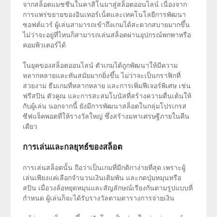
จากสล็อตแมชชีนในคาสิโนมาสู่สล็อตออนไลน์ เนื่องจาก
การแพร่ขยายของอินเทอร์เน็ตและเทคโนโลยีการพัฒนา
ซอฟต์แวร์ ผู้เล่นสามารถเข้าถึงเกมได้สะดวกสบายมากขึ้น
ไม่ว่าจะอยู่ที่ไหนก็สามารถเล่นสล็อตผ่านอุปกรณ์พกพาหรือ
คอมพิวเตอร์ได้
ในยุคของสล็อตออนไลน์ ตัวเกมได้ถูกพัฒนาให้มีความ
หลากหลายและทันสมัยมากยิ่งขึ้น ไม่ว่าจะเป็นกราฟิกที่
สวยงาม ธีมเกมที่หลากหลาย และการเพิ่มฟีเจอร์พิเศษ เช่น
ฟรีสปิน ตัวคูณ และการสะสมโบนัสที่สร้างความตื่นเต้นให้
กับผู้เล่น นอกจากนี้ ยังมีการพัฒนาสล็อตในกลุ่มโปรเกรส
ซีฟแจ็คพอตที่ให้รางวัลใหญ่ ซึ่งสร้างมหาเศรษฐีภายในคืน
เดียว
การเล่นและกลยุทธ์ของสล็อต
การเล่นสล็อตนั้น ถือว่าเป็นเกมที่มีกติกาง่ายที่สุด เพราะผู้
เล่นเพียงแค่เลือกจำนวนเงินเดิมพัน และกดปุ่มหมุนหรือ
สปิน เมื่อวงล้อหยุดหมุนและสัญลักษณ์เรียงกันตามรูปแบบที่
กำหนด ผู้เล่นก็จะได้รับรางวัลตามตารางการจ่ายเงิน