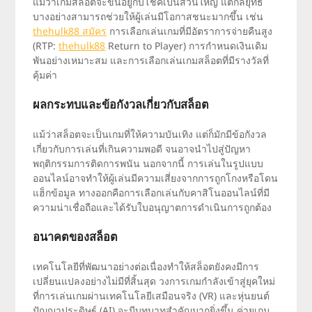
แม้ว่าเกมสล็อตจะขึ้นอยู่กับโชคเป็นส่วนใหญ่ แต่กลยุทธ์
บางอย่างสามารถช่วยให้ผู้เล่นมีโอกาสชนะมากขึ้น เช่น
thehulk88 สมัคร
การเลือกเล่นเกมที่มีอัตราการจ่ายคืนสูง
(RTP:
thehulk88
Return to Player) การกำหนดเงินเดิม
พันอย่างเหมาะสม และการเลือกเล่นเกมสล็อตที่มีรางวัลที่
คุ้มค่า
ผลกระทบและข้อกังวลเกี่ยวกับสล็อต
แม้ว่าสล็อตจะเป็นเกมที่ให้ความบันเทิง แต่ก็มักมีข้อกังวล
เกี่ยวกับการเล่นที่เกินความพอดี จนอาจนำไปสู่ปัญหา
พฤติกรรมการติดการพนัน นอกจากนี้ การเล่นในรูปแบบ
ออนไลน์อาจทำให้ผู้เล่นมีความเสี่ยงจากการถูกโกงหรือโดน
แฮ็กข้อมูล ทางออกคือการเลือกเล่นกับคาสิโนออนไลน์ที่มี
ความน่าเชื่อถือและได้รับใบอนุญาตการดำเนินการถูกต้อง
อนาคตของสล็อต
เทคโนโลยีที่พัฒนาอย่างต่อเนื่องทำให้สล็อตยังคงมีการ
เปลี่ยนแปลงอย่างไม่มีที่สิ้นสุด วงการเกมกำลังเข้าสู่ยุคใหม่
ที่การเล่นเกมผ่านเทคโนโลยีเสมือนจริง (VR) และหุ่นยนต์
ปัญญาประดิษฐ์ (AI) จะมีบทบาทสำคัญมากยิ่งขึ้น ค่ายเกม