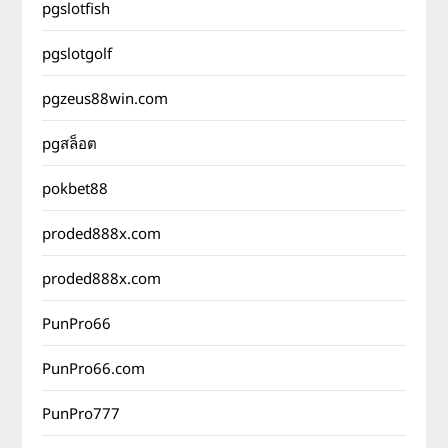
pgslotfish
pgslotgolf
pgzeus88win.com
pgสล็อต
pokbet88
proded888x.com
proded888x.com
PunPro66
PunPro66.com
PunPro777