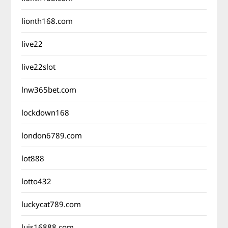
lionth168.com
live22
live22slot
lnw365bet.com
lockdown168
london6789.com
lot888
lotto432
luckycat789.com
luis16888.com