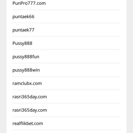
PunPro777.com
puntaek66
puntaek77
Pussy888
pussy888fun
pussy888win
ramclubx.com
rasri365day.com
rasri365day.com
realflikbet.com