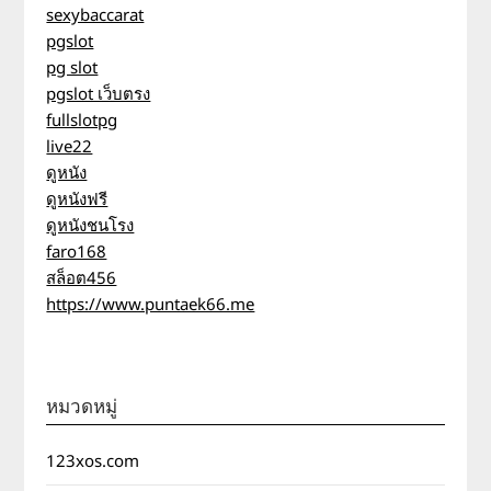
sexybaccarat
pgslot
pg slot
pgslot เว็บตรง
fullslotpg
live22
ดูหนัง
ดูหนังฟรี
ดูหนังชนโรง
faro168
สล็อต456
https://www.puntaek66.me
หมวดหมู่
123xos.com