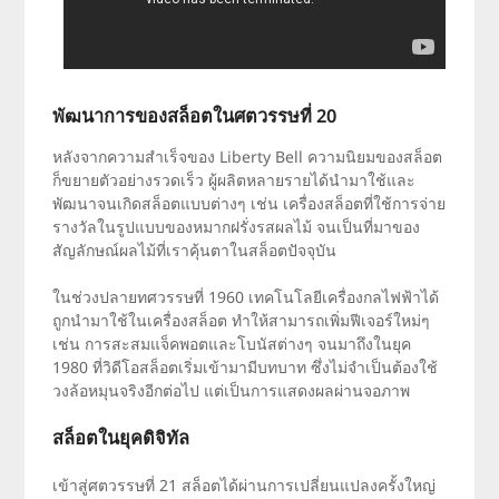
พัฒนาการของสล็อตในศตวรรษที่ 20
หลังจากความสำเร็จของ Liberty Bell ความนิยมของสล็อต
ก็ขยายตัวอย่างรวดเร็ว ผู้ผลิตหลายรายได้นำมาใช้และ
พัฒนาจนเกิดสล็อตแบบต่างๆ เช่น เครื่องสล็อตที่ใช้การจ่าย
รางวัลในรูปแบบของหมากฝรั่งรสผลไม้ จนเป็นที่มาของ
สัญลักษณ์ผลไม้ที่เราคุ้นตาในสล็อตปัจจุบัน
ในช่วงปลายทศวรรษที่ 1960 เทคโนโลยีเครื่องกลไฟฟ้าได้
ถูกนำมาใช้ในเครื่องสล็อต ทำให้สามารถเพิ่มฟีเจอร์ใหม่ๆ
เช่น การสะสมแจ็คพอตและโบนัสต่างๆ จนมาถึงในยุค
1980 ที่วิดีโอสล็อตเริ่มเข้ามามีบทบาท ซึ่งไม่จำเป็นต้องใช้
วงล้อหมุนจริงอีกต่อไป แต่เป็นการแสดงผลผ่านจอภาพ
สล็อตในยุคดิจิทัล
เข้าสู่ศตวรรษที่ 21 สล็อตได้ผ่านการเปลี่ยนแปลงครั้งใหญ่