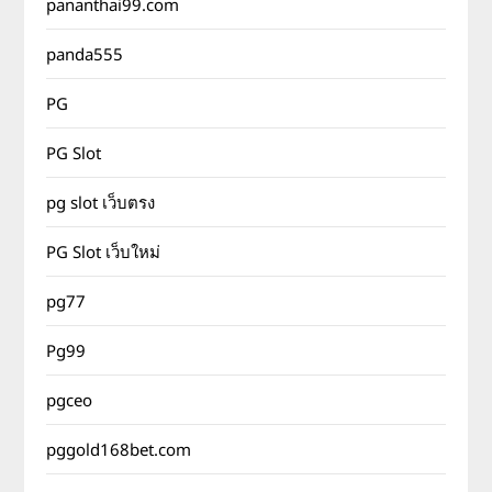
pananthai99.com
panda555
PG
PG Slot
pg slot เว็บตรง
PG Slot เว็บใหม่
pg77
Pg99
pgceo
pggold168bet.com