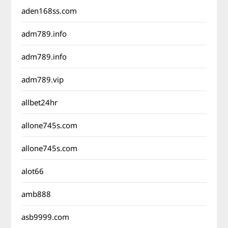
aden168ss.com
adm789.info
adm789.info
adm789.vip
allbet24hr
allone745s.com
allone745s.com
alot66
amb888
asb9999.com