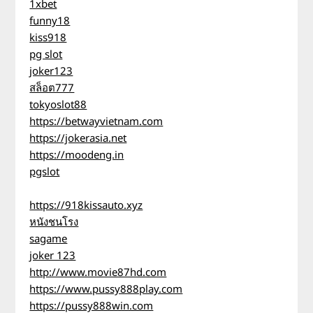
1xbet
funny18
kiss918
pg slot
joker123
สล็อต777
tokyoslot88
https://betwayvietnam.com
https://jokerasia.net
https://moodeng.in
pgslot
https://918kissauto.xyz
หนังชนโรง
sagame
joker 123
http://www.movie87hd.com
https://www.pussy888play.com
https://pussy888win.com