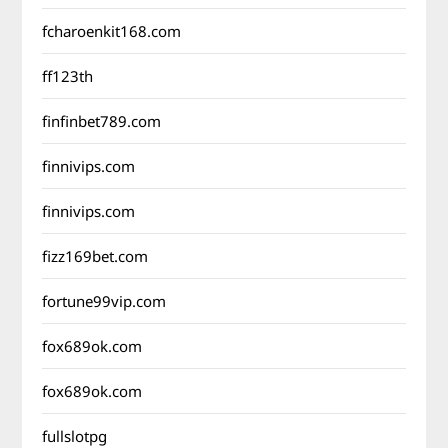
fcharoenkit168.com
ff123th
finfinbet789.com
finnivips.com
finnivips.com
fizz169bet.com
fortune99vip.com
fox689ok.com
fox689ok.com
fullslotpg