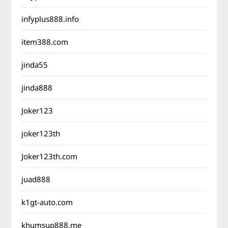
infyplus888.info
item388.com
jinda55
jinda888
Joker123
joker123th
Joker123th.com
juad888
k1gt-auto.com
khumsup888.me