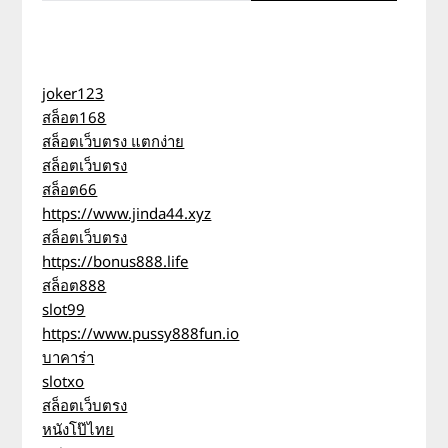
joker123
สล็อต168
สล็อตเว็บตรง แตกง่าย
สล็อตเว็บตรง
สล็อต66
https://www.jinda44.xyz
สล็อตเว็บตรง
https://bonus888.life
สล็อต888
slot99
https://www.pussy888fun.io
บาคาร่า
slotxo
สล็อตเว็บตรง
หนังโป๊ไทย