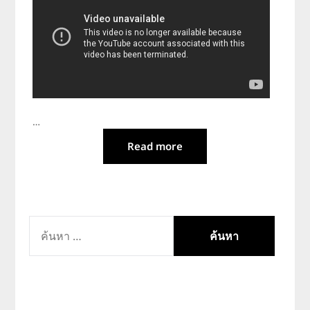
…
Read more
ค้นหา
สำหรับ: