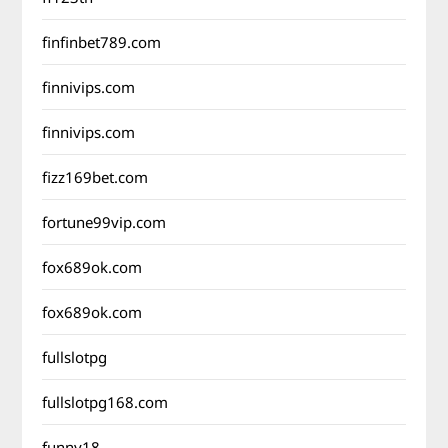
finfinbet789.com
finnivips.com
finnivips.com
fizz169bet.com
fortune99vip.com
fox689ok.com
fox689ok.com
fullslotpg
fullslotpg168.com
funny18