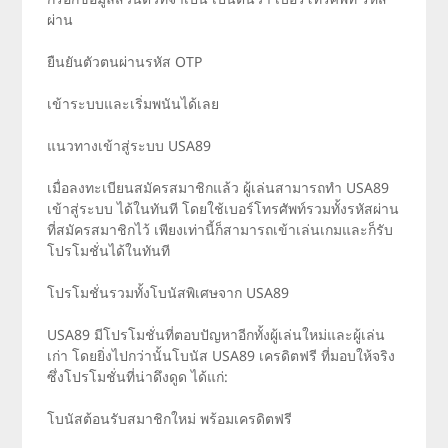
ผ่าน
ยืนยันตัวตนผ่านรหัส OTP
เข้าระบบและเริ่มพนันได้เลย
แนวทางเข้าสู่ระบบ USA89
เมื่อลงทะเบียนสมัครสมาชิกแล้ว ผู้เล่นสามารถทำ USA89
เข้าสู่ระบบ ได้ในทันที โดยใช้เบอร์โทรศัพท์รวมทั้งรหัสผ่าน
ที่สมัครสมาชิกไว้ เพียงเท่านี้ก็สามารถเข้าเล่นเกมและก็รับ
โปรโมชั่นได้ในทันที
โปรโมชั่นรวมทั้งโบนัสพิเศษจาก USA89
USA89 มีโปรโมชั่นที่ตอบปัญหาอีกทั้งผู้เล่นใหม่และผู้เล่น
เก่า โดยยิ่งไปกว่านั้นโบนัส USA89 เครดิตฟรี ที่มอบให้จริง
ซึ่งโปรโมชั่นที่น่าดึงดูด ได้แก่:
โบนัสต้อนรับสมาชิกใหม่ พร้อมเครดิตฟรี