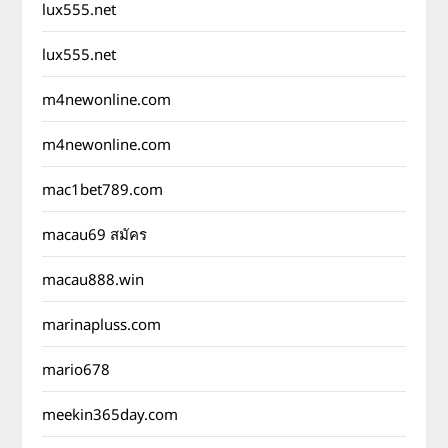
lux555.net
lux555.net
m4newonline.com
m4newonline.com
mac1bet789.com
macau69 สมัคร
macau888.win
marinapluss.com
mario678
meekin365day.com