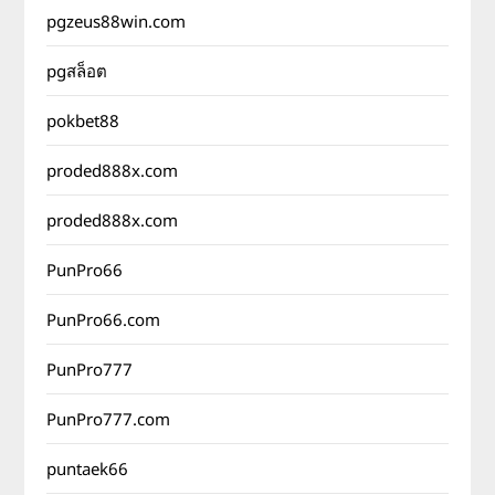
pgzeus88win.com
pgสล็อต
pokbet88
proded888x.com
proded888x.com
PunPro66
PunPro66.com
PunPro777
PunPro777.com
puntaek66