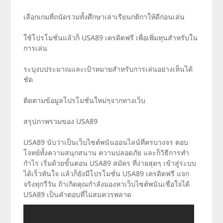
เลือกเกมที่ถนัดรวมทั้งศึกษาเล่าเรียนกติกาให้ดีก่อนเล่น
ใช้โปรโมชั่นแล้วก็ USA89 เครดิตฟรี เพื่อเพิ่มทุนสำหรับใน
การเล่น
ระบุงบประมาณและเป้าหมายสำหรับการเล่นอย่างเห็นได้
ชัด
ติดตามข้อมูลโปรโมชั่นใหม่ๆจากทางเว็บ
สรุปภาพรวมของ USA89
USA89 นับว่าเป็นเว็บไซต์พนันออนไลน์ที่ครบวงจร ตอบ
โจทย์ทั้งความสนุกสนาน ความปลอดภัย และก็วิธีการทำ
กำไร เริ่มด้วยขั้นตอน USA89 สมัคร ที่ง่ายสุดๆ เข้าสู่ระบบ
ได้เร็วทันใจ แล้วก็ยังมีโปรโมชั่น USA89 เครดิตฟรี แจก
จริงทุกวี่วัน ถ้าเกิดคุณกำลังมองหาเว็บไซต์พนันเชื่อใจได้
USA89 เป็นคำตอบที่ไม่สมควรพลาด