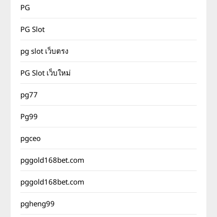
PG
PG Slot
pg slot เว็บตรง
PG Slot เว็บใหม่
pg77
Pg99
pgceo
pggold168bet.com
pggold168bet.com
pgheng99