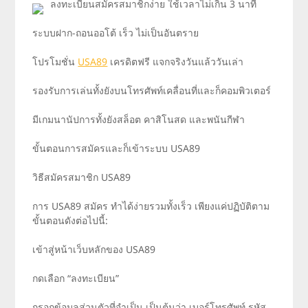
ลงทะเบียนสมัครสมาชิกง่าย ใช้เวลาไม่เกิน 3 นาที
ระบบฝาก-ถอนออโต้ เร็ว ไม่เป็นอันตราย
โปรโมชั่น
USA89
เครดิตฟรี แจกจริงวันแล้ววันเล่า
รองรับการเล่นทั้งยังบนโทรศัพท์เคลื่อนที่และก็คอมพิวเตอร์
มีเกมนานัปการทั้งยังสล็อต คาสิโนสด และพนันกีฬา
ขั้นตอนการสมัครและก็เข้าระบบ USA89
วิธีสมัครสมาชิก USA89
การ USA89 สมัคร ทำได้ง่ายรวมทั้งเร็ว เพียงแค่ปฏิบัติตาม
ขั้นตอนดังต่อไปนี้:
เข้าสู่หน้าเว็บหลักของ USA89
กดเลือก “ลงทะเบียน”
กรอกข้อมูลส่วนตัวที่จำเป็น เป็นต้นว่า เบอร์โทรศัพท์ รหัส