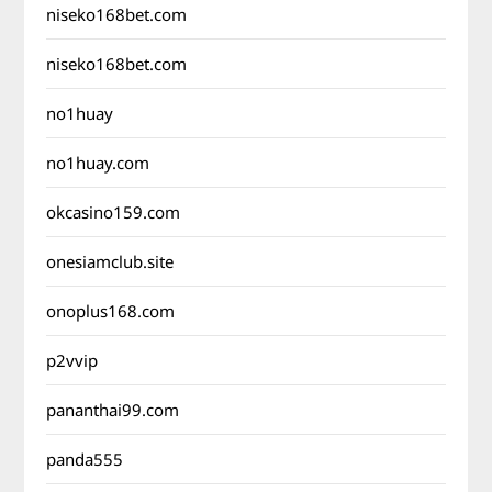
niseko168bet.com
niseko168bet.com
no1huay
no1huay.com
okcasino159.com
onesiamclub.site
onoplus168.com
p2vvip
pananthai99.com
panda555