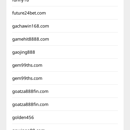
future24bet.com
gachawin168.com
gamehit8888.com
gaojing888
gem99ths.com
gem99ths.com
goatza888fin.com
goatza888fin.com
golden456