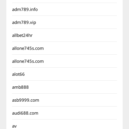
adm789.info
adm789.vip
allbet24hr
allone745s.com
allone745s.com
alot66
amb888
asb9999.com
audi688.com
av