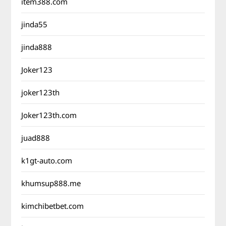
item388.com
jinda55
jinda888
Joker123
joker123th
Joker123th.com
juad888
k1gt-auto.com
khumsup888.me
kimchibetbet.com