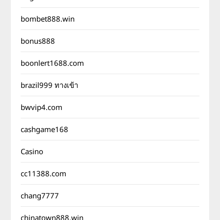
bombet888.win
bonus888
boonlert1688.com
brazil999 ทางเข้า
bwvip4.com
cashgame168
Casino
cc11388.com
chang7777
chinatown888.win