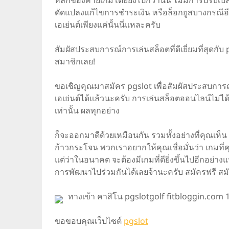
หลักของค่ายเกมโดยยิ่งไปกว่านั้น ไม่มีการปรับเปล
ดัดแปลงแก้ไขการชำระเงิน หรือล็อกยูสบางกรณีอีกด้ว
เอเย่นต์เพียงแค่นั้นนี่แหละครับ
สัมผัสประสบการณ์การเล่นสล็อตที่ดีเยี่ยมที่สุดกับ
สมาชิกเลย!
ขอเชิญคุณมาสมัคร pgslot เพื่อสัมผัสประสบการณ์ก
เอเย่นต์ได้แล้วนะครับ การเล่นสล็อตออนไลน์ไม่ได
เท่านั้น ผลทุกอย่าง
ก็จะออกมาดีด้วยเหมือนกัน รวมทั้งอย่างที่คุณเห็น
ก้าวกระโจน พวกเราอยากให้คุณเชื่อมั่นว่า เกมที่คุ
แต่ว่าในอนาคต จะต้องมีเกมที่ดียิ่งขึ้นไปอีกอย่า
การพัฒนาไปร่วมกันได้เลยจ้านะครับ สมัครฟรี สม
ทางเข้า คาสิโน pgslotgolf fitbloggin.com 
ขอขอบคุณเว็ปไซต์
pgslot