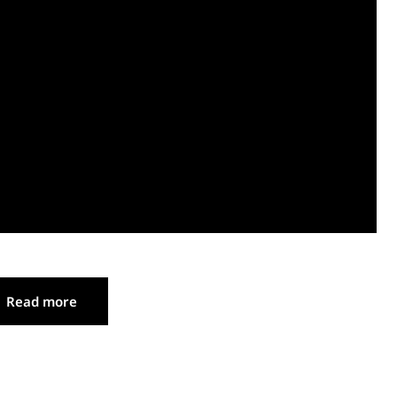
Read more