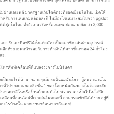
เย่นต์ มาตรฐานเว็บไซต์ตรงที่ดีที่สุดในไทย ปลอดภัยทุกการพนัน!
ผ่านเอเย่นต์ มาตรฐานเว็บไซต์ตรงที่ยอดเยี่ยมในไทย เปิดให้
สำหรับการเล่นเกมสล็อตล่ะก็ ไม่มีอะไรเหมาะสมไปกว่า pgslot
ดีที่สุดในไทย ทั้งยังเกมจริงหรือเกมทดสอบมากยิ่งกว่า 2,000
ะ รับเครดิตฟรีได้ตั้งแต่สมัครเป็นสมาชิก เล่นผ่านอุปกรณ์
ชันอีกด้วย เอนหน้าจอยกับการทำเงินได้มากขึ้นตลอด 24 ชั่วโมง
ลย!
นโทรศัพท์เคลื่อนที่ที่แปลงวงการไปนิรันดร
ป็นอะไรที่ท้ามากมายๆแม้กระนั้นผมมั่นใจว่า ผู้คนจำนวนไม่
่มาที่ไปของเกมยอดฮิตชั้น 1 ของโลกพนันกันอย่างไม่ต้องสงสัย
ตั้งตามคาสิโนหรือร้านค้าเกมทั่วไป พวกเราคงเป็นไปไม่ได้นึก
ื่อนที่ออนไลน์ที่เราเล่นในขณะนี้ สามารถเข้าถึงได้ง่าย อยู่ที่
ากอะไรบ้างนั้น พวกเรามาย้อนเวลากันเลย!