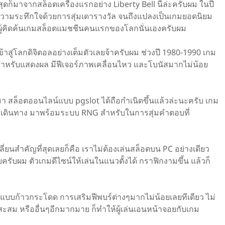
ที่สุดก็มาจากสล็อตเครื่องแรกอย่าง Liberty Bell นีล่ะครับผม ในปี
้างความระทึกใจด้วยการสุ่มเดารางวัล จนถึงแปลงเป็นเกมยอดนิยม
ผู้คิดค้นเกมสล็อตแมชชีนคนแรกของโลกนั่นเองครับผม
ข้าสู่โลกดิจิตอลอย่างเต็มตัวเลยจ้าครับผม ช่วงปี 1980-1990 เกม
สำหรับแสดงผล มีฟีเจอร์ภาพเคลื่อนไหว และโบนัสมากไม่น้อย
นมา สล็อตออนไลน์แบบ pgslot ได้ถือกำเนิดขึ้นแล้วล่ะนะครับ เกม
องเดินทาง มาพร้อมระบบ RNG สำหรับในการสุ่มคำตอบที่
ี่ยนสำคัญที่สุดเลยก็คือ เราไม่ต้องเล่นสล็อตบน PC อย่างเดียว
ครับผม ตัวเกมดีไซน์ให้เล่นในแนวตั้งได้ กราฟิกงามขึ้น แล้วก็
าแบบก้าวกระโดด การเสริมฟีพบร์ต่างๆมากไม่น้อยเลยทีเดียว ไม่
ณสะสม หรืออื่นๆอีกมากมาย ก็ทำให้ผู้เล่นเอนหน้าจอยกับเกม