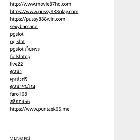
http://www.movie87hd.com
https://www.pussy888play.com
https://pussy888win.com
sexybaccarat
pgslot
pg slot
pgslot เว็บตรง
fullslotpg
live22
ดูหนัง
ดูหนังฟรี
ดูหนังชนโรง
faro168
สล็อต456
https://www.puntaek66.me
หมวดหมู่