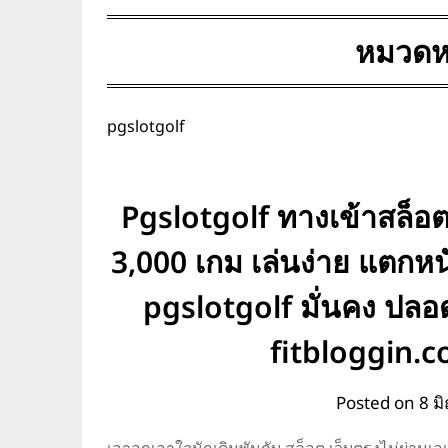
หมวดหม
pgslotgolf
Pgslotgolf ทางเข้าสล็อตp
3,000 เกม เล่นง่าย แตกห
pgslotgolf มั่นคง ปลอ
fitbloggin.
Posted on
8 ม