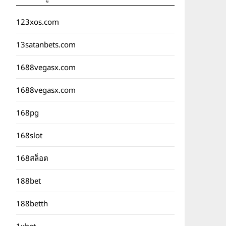
123xos.com
13satanbets.com
1688vegasx.com
1688vegasx.com
168pg
168slot
168สล็อต
188bet
188betth