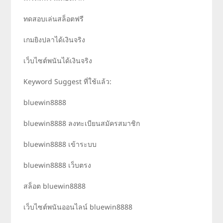
ทดสอบเล่นสล็อตฟรี
เกมยิงปลาได้เงินจริง
เว็บไซต์พนันได้เงินจริง
Keyword Suggest ที่ใช้แล้ว:
bluewin8888
bluewin8888 ลงทะเบียนสมัครสมาชิก
bluewin8888 เข้าระบบ
bluewin8888 เว็บตรง
สล็อต bluewin8888
เว็บไซต์พนันออนไลน์ bluewin8888