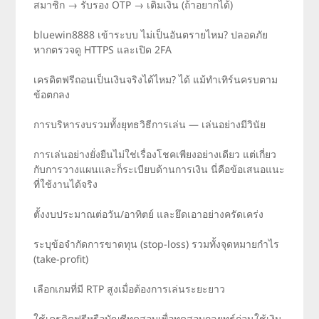
สมาชิก → รับรอง OTP → เติมเงิน (ถ้าอยากได้)
bluewin8888 เข้าระบบ ไม่เป็นอันตรายไหม? ปลอดภัย
หากตรวจดู HTTPS และเปิด 2FA
เครดิตฟรีถอนเป็นเงินจริงได้ไหม? ได้ แม้ทำเทิร์นครบตาม
ข้อตกลง
การบริหารงบรวมทั้งยุทธวิธีการเล่น — เล่นอย่างมีวินัย
การเล่นอย่างยั่งยืนไม่ใช่เรื่องโชคเพียงอย่างเดียว แต่เกี่ยว
กับการวางแผนและก็ระเบียบด้านการเงิน นี่คือข้อเสนอแนะ
ที่ใช้งานได้จริง
ตั้งงบประมาณต่อวัน/อาทิตย์ และยึดเอาอย่างครัดเคร่ง
ระบุข้อจำกัดการขาดทุน (stop-loss) รวมทั้งจุดหมายกำไร
(take-profit)
เลือกเกมที่มี RTP สูงเมื่อต้องการเล่นระยะยาว
ใช้เครดิตฟรีหรือบัญชีทดสอบเพื่อทดสอบกลยุทธ์ก่อนใช้เงิน