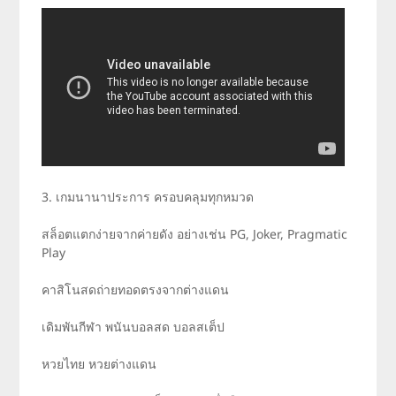
3. เกมนานาประการ ครอบคลุมทุกหมวด
สล็อตแตกง่ายจากค่ายดัง อย่างเช่น PG, Joker, Pragmatic
Play
คาสิโนสดถ่ายทอดตรงจากต่างแดน
เดิมพันกีฬา พนันบอลสด บอลสเต็ป
หวยไทย หวยต่างแดน