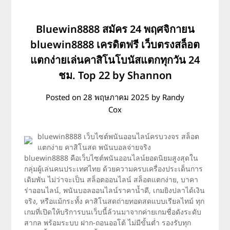
Bluewin8888 สมัคร 24 พฤศจิกายน
bluewin8888 เครดิตฟรี เว็บตรงสล็อต
แตกง่ายเล่นคาสิโนโบนัสแตกทุกวัน 24
ชม. Top 22 by Shannon
Posted on
28 พฤษภาคม 2025
by
Randy
Cox
bluewin8888 เว็บไซต์พนันออนไลน์ครบวงจร สล็อต
แตกง่าย คาสิโนสด พนันบอลจ่ายจริง
bluewin8888 คือเว็บไซต์พนันออนไลน์ยอดนิยมสูงสุดใน
กลุ่มผู้เล่นคนประเทศไทย ด้วยความครบเครื่องประเด็นการ
เดิมพัน ไม่ว่าจะเป็น สล็อตออนไลน์ สล็อตแตกง่าย, บาคา
ร่าออนไลน์, พนันบอลออนไลน์ราคาน้ำดี, เกมยิงปลาได้เงิน
จริง, หรือแม้กระทั้ง คาสิโนสดถ่ายทอดสดแบบเรียลไทม์ ทุก
เกมที่เปิดให้บริการบนเว็บนี้ล้วนมาจากค่ายเกมชื่อดังระดับ
สากล พร้อมระบบ ฝาก-ถอนออโต้ ไม่มีขั้นต่ำ รองรับทุก