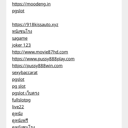
https://moodeng.in
pgslot
https://918kissauto.xyz
หนังชนโรง
sagame
joker 123
http://www.movie87hd.com
https://www.pussy888play.com
https://pussy888win.com
sexybaccarat
pgslot
pg slot
pgslot เว็บตรง
fullslotpg
live22
ดูหนัง
ดูหนังฟรี
ดูหนังชนโรง