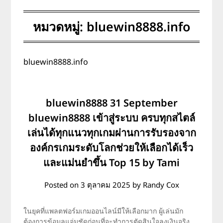
หมวดหมู่:
bluewin8888.info
bluewin8888.info
bluewin8888 31 September
bluewin8888 เข้าสู่ระบบ ครบทุกสไตล์
เล่นได้ทุกแนวทุกเกมผ่านการรับรองจาก
องค์กรเกมระดับโลกช่วยให้เลือกได้เร็ว
และแม่นยำขึ้น Top 15 by Tami
Posted on
3 ตุลาคม 2025
by
Randy Cox
ในยุคที่แพลตฟอร์มเกมออนไลน์มีให้เลือกมาก ผู้เล่นมัก
ต้องการข้อมูลแจ่มชัดก่อนที่จะทำการตัดสินใจลงเงินจริง