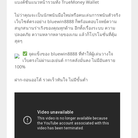
แบงค์ชั้นแนวหน้ารวมทั้ง TrueMoney Wallet
ไม่ว่าคุณจะเป็นนักพนันมือใหม่หรือคนเล่นการพนันตัวจริง
เว็บไซต์ตรงอย่าง bluewin8888 ก็พร้อมตอบโจทย์ความ
สนุกสนานร่าเริงของคุณทุกด้าน อีกทั้งเรื่องระบบ ความ
ปลอดภัย ความหลากหลายของเกม แล้วก็โปรโมชั่นที่คุ้ม
สุดๆ
จุดแข็งของ bluewin8888 ที่ทำให้ผู้เล่นวางใจ
เว็บตรงไม่ผ่านเอเย่นต์ การคลังมั่นคง ไม่มีอันตราย
100%
ฝาก-ถอนออโต้ รวดเร็วทันใจ ไม่มีขั้นต่ำ