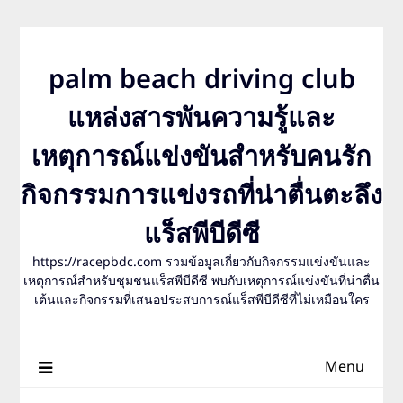
Skip
to
content
palm beach driving club
แหล่งสารพันความรู้และ
เหตุการณ์แข่งขันสำหรับคนรัก
กิจกรรมการแข่งรถที่น่าตื่นตะลึง
แร็สพีบีดีซี
https://racepbdc.com รวมข้อมูลเกี่ยวกับกิจกรรมแข่งขันและ
เหตุการณ์สำหรับชุมชนแร็สพีบีดีซี พบกับเหตุการณ์แข่งขันที่น่าตื่น
เต้นและกิจกรรมที่เสนอประสบการณ์แร็สพีบีดีซีที่ไม่เหมือนใคร
Menu