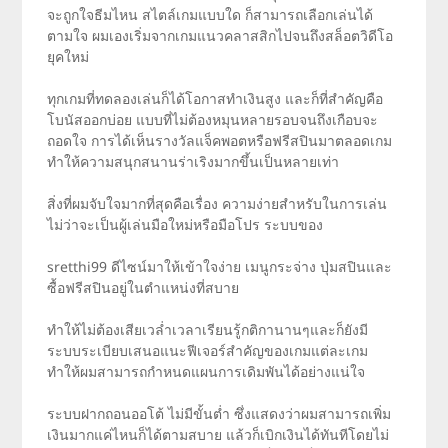
จะถูกใจธีมไหน สไตล์เกมแบบใด ก็สามารถเลือกเล่นได้
ตามใจ ผมเองเริ่มจากเกมแนวคลาสสิกไปจนถึงสล็อตวิดีโอ
ยุคใหม่
ทุกเกมที่ทดลองเล่นก็ได้โอกาสทำเงินสูง และก็ที่สำคัญคือ
โบนัสออกบ่อย แบบที่ไม่ต้องหมุนหลายรอบจนถึงเกือบจะ
ถอดใจ การได้เห็นรางวัลแจ็คพอตหรือฟรีสปินมาตลอดเกม
ทำให้ความสนุกสนานร่าเริงมากขึ้นเป็นหลายเท่า
สิ่งที่ผมจับใจมากที่สุดคือเรื่อง ความง่ายสำหรับในการเล่น
ไม่ว่าจะเป็นผู้เล่นมือใหม่หรือมือโปร ระบบของ
sretthi99 ดีไซน์มาให้เข้าใจง่าย เมนูกระจ่าง ปุ่มสปินและ
ซื้อฟรีสปินอยู่ในตำแหน่งที่สบาย
ทำให้ไม่ต้องเสียเวล่ำเวลาเรียนรู้กติกานานๆและก็ยังมี
ระบบระเบียบเสนอแนะฟีเจอร์สำคัญของเกมแต่ละเกม
ทำให้ผมสามารถกำหนดแผนการเดิมพันได้อย่างแน่ใจ
ระบบฝากถอนออโต้ ไม่มีขั้นต่ำ ซึ่งแสดงว่าผมสามารถเพิ่ม
เงินมากแค่ไหนก็ได้ตามสบาย แล้วก็เบิกเงินได้ทันทีโดยไม่