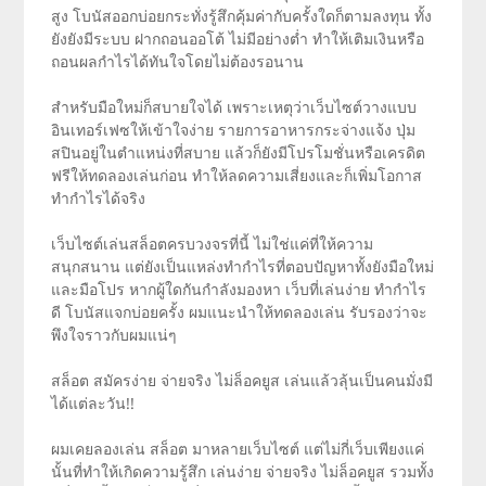
สูง โบนัสออกบ่อยกระทั่งรู้สึกคุ้มค่ากับครั้งใดก็ตามลงทุน ทั้ง
ยังยังมีระบบ ฝากถอนออโต้ ไม่มีอย่างต่ำ ทำให้เติมเงินหรือ
ถอนผลกำไรได้ทันใจโดยไม่ต้องรอนาน
สำหรับมือใหม่ก็สบายใจได้ เพราะเหตุว่าเว็บไซต์วางแบบ
อินเทอร์เฟซให้เข้าใจง่าย รายการอาหารกระจ่างแจ้ง ปุ่ม
สปินอยู่ในตำแหน่งที่สบาย แล้วก็ยังมีโปรโมชั่นหรือเครดิต
ฟรีให้ทดลองเล่นก่อน ทำให้ลดความเสี่ยงและก็เพิ่มโอกาส
ทำกำไรได้จริง
เว็บไซต์เล่นสล็อตครบวงจรที่นี้ ไม่ใช่แค่ที่ให้ความ
สนุกสนาน แต่ยังเป็นแหล่งทำกำไรที่ตอบปัญหาทั้งยังมือใหม่
และมือโปร หากผู้ใดกันกำลังมองหา เว็บที่เล่นง่าย ทำกำไร
ดี โบนัสแจกบ่อยครั้ง ผมแนะนำให้ทดลองเล่น รับรองว่าจะ
พึงใจราวกับผมแน่ๆ
สล็อต สมัครง่าย จ่ายจริง ไม่ล็อคยูส เล่นแล้วลุ้นเป็นคนมั่งมี
ได้แต่ละวัน!!
ผมเคยลองเล่น สล็อต มาหลายเว็บไซต์ แต่ไม่กี่เว็บเพียงแค่
นั้นที่ทำให้เกิดความรู้สึก เล่นง่าย จ่ายจริง ไม่ล็อคยูส รวมทั้ง