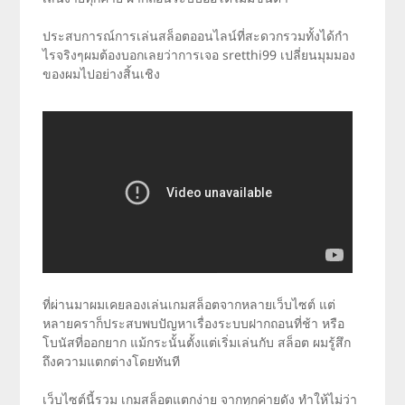
ประสบการณ์การเล่นสล็อตออนไลน์ที่สะดวกรวมทั้งได้กำ
ไรจริงๆผมต้องบอกเลยว่าการเจอ sretthi99 เปลี่ยนมุมมอง
ของผมไปอย่างสิ้นเชิง
ที่ผ่านมาผมเคยลองเล่นเกมสล็อตจากหลายเว็บไซต์ แต่
หลายคราก็ประสบพบปัญหาเรื่องระบบฝากถอนที่ช้า หรือ
โบนัสที่ออกยาก แม้กระนั้นตั้งแต่เริ่มเล่นกับ สล็อต ผมรู้สึก
ถึงความแตกต่างโดยทันที
เว็บไซต์นี้รวม เกมสล็อตแตกง่าย จากทุกค่ายดัง ทำให้ไม่ว่า