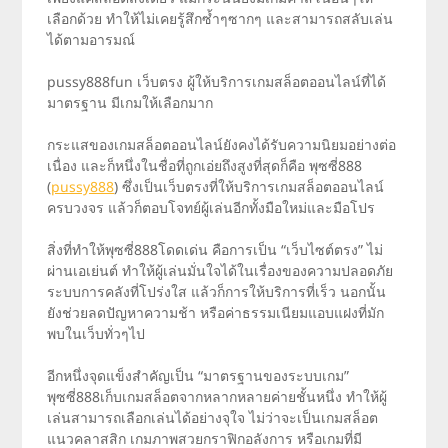
เลือกด้วย ทำให้ไม่เคยรู้สึกซ้ำๆซากๆ และสามารถสลับเล่น
ได้ตามอารมณ์
pussy888fun เว็บตรง ผู้ให้บริการเกมสล็อตออนไลน์ที่ได้
มาตรฐาน มีเกมให้เลือกมาก
กระแสของเกมสล็อตออนไลน์ยังคงได้รับความนิยมอย่างต่อ
เนื่อง และก็หนึ่งในชื่อที่ถูกเอ่ยถึงสูงที่สุดก็คือ พุซซี่888
(
pussy888
) ซึ่งเป็นเว็บตรงที่ให้บริการเกมสล็อตออนไลน์
ครบวงจร แล้วก็ตอบโจทย์ผู้เล่นอีกทั้งมือใหม่และมือโปร
สิ่งที่ทำให้พุซซี่888โดดเด่น คือการเป็น “เว็บไซต์ตรง” ไม่
ผ่านเอเย่นต์ ทำให้ผู้เล่นมั่นใจได้ในเรื่องของความปลอดภัย
ระบบการคลังที่โปร่งใส แล้วก็การให้บริการที่เร็ว นอกนั้น
ยังช่วยลดปัญหาความช้า หรือค่าธรรมเนียมแอบแฝงที่มัก
พบในเว็บทั่วๆไป
อีกหนึ่งจุดแข็งสำคัญเป็น “มาตรฐานของระบบเกม”
พุซซี่888เก็บเกมสล็อตจากหลากหลายค่ายชั้นหนึ่ง ทำให้ผู้
เล่นสามารถเลือกเล่นได้อย่างจุใจ ไม่ว่าจะเป็นเกมสล็อต
แนวคลาสสิก เกมภาพสวยกราฟิกอลังการ หรือเกมที่มี