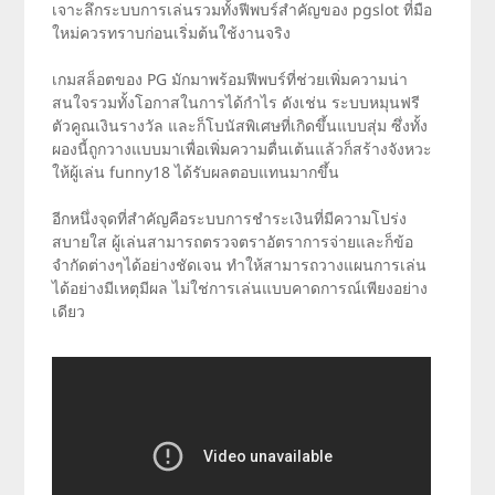
เจาะลึกระบบการเล่นรวมทั้งฟีพบร์สำคัญของ pgslot ที่มือ
ใหม่ควรทราบก่อนเริ่มต้นใช้งานจริง
เกมสล็อตของ PG มักมาพร้อมฟีพบร์ที่ช่วยเพิ่มความน่า
สนใจรวมทั้งโอกาสในการได้กำไร ดังเช่น ระบบหมุนฟรี
ตัวคูณเงินรางวัล และก็โบนัสพิเศษที่เกิดขึ้นแบบสุ่ม ซึ่งทั้ง
ผองนี้ถูกวางแบบมาเพื่อเพิ่มความตื่นเต้นแล้วก็สร้างจังหวะ
ให้ผู้เล่น funny18 ได้รับผลตอบแทนมากขึ้น
อีกหนึ่งจุดที่สำคัญคือระบบการชำระเงินที่มีความโปร่ง
สบายใส ผู้เล่นสามารถตรวจตราอัตราการจ่ายและก็ข้อ
จำกัดต่างๆได้อย่างชัดเจน ทำให้สามารถวางแผนการเล่น
ได้อย่างมีเหตุมีผล ไม่ใช่การเล่นแบบคาดการณ์เพียงอย่าง
เดียว