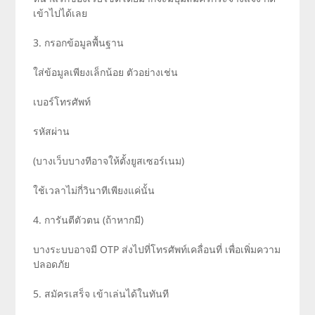
เข้าไปได้เลย
3. กรอกข้อมูลพื้นฐาน
ใส่ข้อมูลเพียงเล็กน้อย ตัวอย่างเช่น
เบอร์โทรศัพท์
รหัสผ่าน
(บางเว็บบางทีอาจให้ตั้งยูสเซอร์เนม)
ใช้เวลาไม่กี่วินาทีเพียงแค่นั้น
4. การันตีตัวตน (ถ้าหากมี)
บางระบบอาจมี OTP ส่งไปที่โทรศัพท์เคลื่อนที่ เพื่อเพิ่มความ
ปลอดภัย
5. สมัครเสร็จ เข้าเล่นได้ในทันที