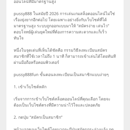
ออนไลน์ที่มีมาตรฐานสูง
pussy888 ในสมัยปี 2026 การเล่นเกมสล็อตออนไลน์ไม่ใช่
เรื่องยุ่งยากอีกต่อไป โดยเฉพาะอย่างยิ่งกับเว็บไซต์ที่ได้
มาตรฐานสูง ระบบถูกออกแบบมาให้ “สมัครง่าย เล่นไว”
ตอบโจทย์ผู้เล่นยุคใหม่ที่ต้องการความสะดวกและก็เร็ว
ทันใจ
หนึ่งในจุดเด่นที่เห็นได้ชัดคือ กรรมวิธีลงทะเบียนสมัคร
สมาชิกที่ใช้เวลาไม่ถึง 1 นาที ก็สามารถเข้าเล่นได้โดยทันที
ผ่านมือถือหรือคอมพิวเตอร์
pussy888fun ขั้นตอนลงทะเบียนเป็นสมาชิกแบบง่ายๆ
1. เข้าเว็บไซต์หลัก
เริ่มจากการเข้าเว็บไซต์สล็อตออนไลน์ที่คุณเลือก โดยจะ
ต้องเป็นเว็บไซต์ตรงที่มีความน่าไว้ใจและปลอดภัย
2. กดปุ่ม “สมัครเป็นสมาชิก”
หน้าแรกของเว็บไซต์โดยมากจะมีปุ่มสมัครกระจ่างแจ้ง กด