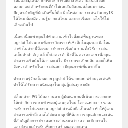
ใหม่และผู้เล่นสายประสบการณ์ต่างให้ความสนใจโดย
ตลอด แต่ สำหรับคนที่ยังไม่เคยสัมผัสเกมสล็อตมาก่อน
ปัญหาสำคัญที่มักเกิดขึ้นก็คือ มือใหม่สามารถเล่น funny18
ได้ไหม ต้องมีความรู้มากแค่ไหน และจะเริ่มอย่างไรให้ไม่
เสี่ยงเกินไป
เนื้อหานี้จะพาคุณไปทำความเข้าใจตั้งแต่พื้นฐานของ
pgslot ไปจนกระทั่งการวิเคราะห์เชิงลึกในมุมของมือใหม่
ว่าทำไมค่ายนี้ถึงเหมาะกับการเริ่มต้น รวมทั้งวิธีการเล่น
เคล็ดลับสำคัญ แล้วก็ข้อควรคำนึงที่ไม่ควรละเลย เพื่อคุณ
สามารถเริ่มต้นได้อย่างแน่ใจ มีระบบระเบียบคิด และก็เพิ่ม
จังหวะสำหรับในการเล่นอย่างมีคุณภาพเพิ่มมากขึ้น
ทำความรู้จักสล็อตค่าย pgslot ให้รอบคอบ พร้อมจุดเด่นที่
ทำให้ได้รับความนิยมสูงในกลุ่มผู้เล่นทุกระดับ
สล็อตค่าย PG ได้ผลงานจากผู้พัฒนาเกมที่เน้นการออกแบบ
ให้เข้ากับการกระทำของผู้เล่นยุคใหม่ โดยเฉพาะการรอคอ
ยงรับการใช้แรงงาน pgslot ผ่านมือถือเป็นหลัก ทำให้ผู้เล่น
สามารถเข้าถึงเกมได้สะดวกทุกที่ที่ต้องการ คุณลักษณะเด่น
ที่สำคัญคือการประสมประสานระหว่างความเบิกบานใจ
และจังหวะสำหรับเพื่อการสร้างผลตอบแทน