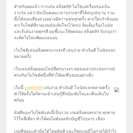
สำหรับผมแล้ว การเล่น สล็อต99 ไม่ใช่แค่เรื่องของเงิน
รางวัล แต่ว่ายังเป็นตอนเวลาบรรเทาที่ได้สนุกสนาน รวม
ทั้งได้ลองเสี่ยงดวงอย่างมีความสุขทุกครั้ง หากใครกำลังมอง
หาเว็บไซต์ที่รวมเกมบันเทิงใจๆไว้ครบ จัดเต็มเรื่องโบนัส
และก็เล่นง่ายทุกๆที่ ผมชี้แนะให้ทดลอง สล็อต99 รับรองว่า
จะติดใจไม่แพ้ผมแน่นอน
เว็บไซต์เล่นสล็อตครบวงจรที่ เล่นง่าย ทำเงินดี โบนัสแจก
หลายครั้ง
เว็บเล่นสล็อตออนไลน์ที่ครบวงจร ผมขอเล่าประสบการณ์
ตรงกับเว็บไซต์หนึ่งที่ทำให้ผมชื่นชอบอย่างยิ่ง
เว็บนี้
sretthi99
เล่นง่าย ทำเงินดี โบนัสแจกหลายครั้ง
ทำให้ครั้งใดก็ตามเข้าเล่นรู้สึกบันเทิงใจและตื่นเต้นไป
พร้อม
ข้อดีของเว็บไซต์แห่งนี้เป็นรวม เกมสล็อตแตกง่าย ทุกค่าย
ไว้ในที่เดียว ทำให้ผมไม่ต้องสลับบัญชีไปๆมาๆ เลือก
เกมที่ชอบแล้วปั่นได้โดยทันที และก็ทุกเกมมีโอกาสได้กำไร