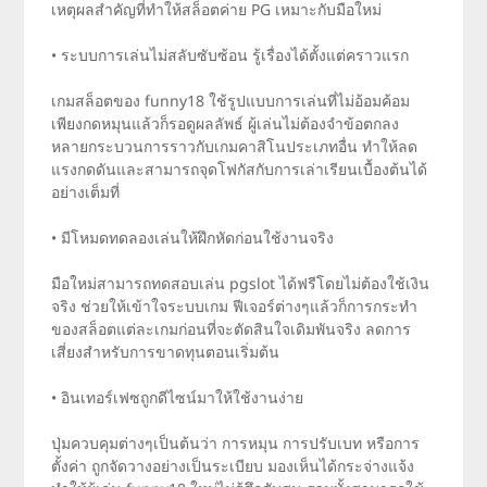
เหตุผลสำคัญที่ทำให้สล็อตค่าย PG เหมาะกับมือใหม่
• ระบบการเล่นไม่สลับซับซ้อน รู้เรื่องได้ตั้งแต่คราวแรก
เกมสล็อตของ funny18 ใช้รูปแบบการเล่นที่ไม่อ้อมค้อม
เพียงกดหมุนแล้วก็รอดูผลลัพธ์ ผู้เล่นไม่ต้องจำข้อตกลง
หลายกระบวนการราวกับเกมคาสิโนประเภทอื่น ทำให้ลด
แรงกดดันและสามารถจุดโฟกัสกับการเล่าเรียนเบื้องต้นได้
อย่างเต็มที่
• มีโหมดทดลองเล่นให้ฝึกหัดก่อนใช้งานจริง
มือใหม่สามารถทดสอบเล่น pgslot ได้ฟรีโดยไม่ต้องใช้เงิน
จริง ช่วยให้เข้าใจระบบเกม ฟีเจอร์ต่างๆแล้วก็การกระทำ
ของสล็อตแต่ละเกมก่อนที่จะตัดสินใจเดิมพันจริง ลดการ
เสี่ยงสำหรับการขาดทุนตอนเริ่มต้น
• อินเทอร์เฟซถูกดีไซน์มาให้ใช้งานง่าย
ปุ่มควบคุมต่างๆเป็นต้นว่า การหมุน การปรับเบท หรือการ
ตั้งค่า ถูกจัดวางอย่างเป็นระเบียบ มองเห็นได้กระจ่างแจ้ง