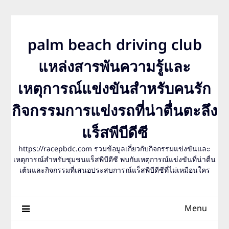
Skip
to
content
palm beach driving club
แหล่งสารพันความรู้และ
เหตุการณ์แข่งขันสำหรับคนรัก
กิจกรรมการแข่งรถที่น่าตื่นตะลึง
แร็สพีบีดีซี
https://racepbdc.com รวมข้อมูลเกี่ยวกับกิจกรรมแข่งขันและ
เหตุการณ์สำหรับชุมชนแร็สพีบีดีซี พบกับเหตุการณ์แข่งขันที่น่าตื่น
เต้นและกิจกรรมที่เสนอประสบการณ์แร็สพีบีดีซีที่ไม่เหมือนใคร
Menu