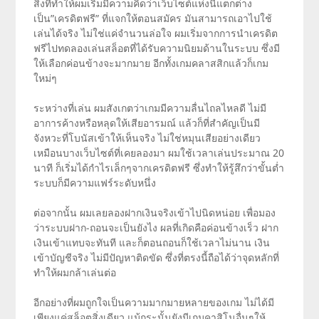
สิ่งที่ทำให้ผมเริ่มมีความคิดว่าเว็บไซต์แห่งนี้แตกต่าง
เป็น”เครดิตฟรี” ที่แจกให้ตอนสมัคร มันสามารถเอาไปใช้
เล่นได้จริง ไม่ใช่แค่จำนวนล่อใจ ผมเริ่มจากการนำเครดิต
ฟรีไปทดลองเล่นสล็อตที่ได้รับความนิยมด้านในระบบ ซึ่งมี
ให้เลือกค่อนข้างจะมากมาย อีกทั้งเกมคลาสสิกแล้วก็เกม
ใหม่ๆ
ระหว่างที่เล่น ผมสังเกตว่าเกมมีความลื่นไถลไหลดี ไม่มี
อาการค้างหรือหลุดให้เสียอารมณ์ แล้วก็ที่สำคัญเป็นมี
จังหวะที่โบนัสเข้าให้เห็นจริง ไม่ใช่หมุนเสียอย่างเดียว
เหมือนบางเว็บไซต์ที่เคยลองมา ผมใช้เวลาเล่นประมาณ 20
นาที ก็เริ่มได้กำไรเล็กๆจากเครดิตฟรี ซึ่งทำให้รู้สึกว่าขั้นต่ำ
ระบบก็มีความแฟร์ระดับหนึ่ง
ต่อจากนั้น ผมเลยลองฝากเงินจริงเข้าไปนิดหน่อย เพื่อมอง
ว่าระบบฝาก-ถอนจะเป็นยังไง ผลที่เกิดคือค่อนข้างเร็ว ฝาก
เงินเข้าแทบจะทันที และก็ตอนถอนก็ใช้เวลาไม่นาน เงิน
เข้าบัญชีจริง ไม่มีปัญหาติดขัด ซึ่งที่ตรงนี้ถือได้ว่าจุดหลักที่
ทำให้ผมกล้าเล่นต่อ
อีกอย่างที่ผมถูกใจเป็นความมากมายหลายของเกม ไม่ได้มี
เพียงแค่สล็อตสิ่งเดียว แม้กระนั้นยังมีเกมคาสิโนอื่นๆให้