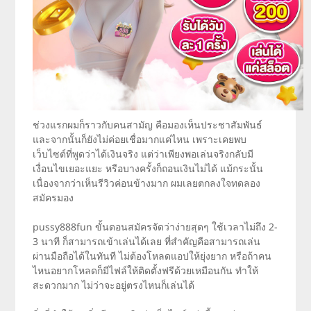
ช่วงแรกผมก็ราวกับคนสามัญ คือมองเห็นประชาสัมพันธ์
และจากนั้นก็ยังไม่ค่อยเชื่อมากแค่ไหน เพราะเคยพบ
เว็บไซต์ที่พูดว่าได้เงินจริง แต่ว่าเพียงพอเล่นจริงกลับมี
เงื่อนไขเยอะแยะ หรือบางครั้งก็ถอนเงินไม่ได้ แม้กระนั้น
เนื่องจากว่าเห็นรีวิวค่อนข้างมาก ผมเลยตกลงใจทดลอง
สมัครมอง
pussy888fun ขั้นตอนสมัครจัดว่าง่ายสุดๆ ใช้เวลาไม่ถึง 2-
3 นาที ก็สามารถเข้าเล่นได้เลย ที่สำคัญคือสามารถเล่น
ผ่านมือถือได้ในทันที ไม่ต้องโหลดแอปให้ยุ่งยาก หรือถ้าคน
ไหนอยากโหลดก็มีไฟล์ให้ติดตั้งฟรีด้วยเหมือนกัน ทำให้
สะดวกมาก ไม่ว่าจะอยู่ตรงไหนก็เล่นได้