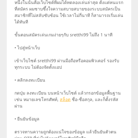
หนึ่งในนั้นคือเว็บไซต์ที่ผมได้ทดลองเล่นล่าสุด ตั้งแต่หนแรก
ที่สมัคร ผมซาบซึ้งใจความสบายสบายของระบบสมัครเป็น
สมาชิกที่ไม่สลับซับซ้อน ใช้เวลาไม่กี่นาที ก็สามารถเริ่มเล่น
ได้ทันที
ขั้นตอนสมัครเล่นเกมง่ายๆกับ sretthi99 ไม่ถึง 1 นาที
• ไปสู่หน้าเว็บ
เข้าเว็บไซต์ sretthi99 ผ่านมือถือหรือคอมพิวเตอร์ รองรับ
ทุกระบบ ไม่ต้องจัดตั้งแอป
• คลิกลงทะเบียน
กดปุ่ม ลงทะเบียน บนหน้าเว็บไซต์ แล้วกรอกข้อมูลพื้นฐาน
เช่น หมายเลขโทรศัพท์,
สล็อต
ชื่อ-ชื่อสกุล, และก็ตั้งรหัส
ผ่าน
• ยืนยันข้อมูล
ตรวจทานความถูกต้องแน่ใจของข้อมูล แล้วยืนยันตัวตน