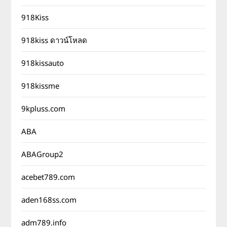
918Kiss
918kiss ดาวน์โหลด
918kissauto
918kissme
9kpluss.com
ABA
ABAGroup2
acebet789.com
aden168ss.com
adm789.info