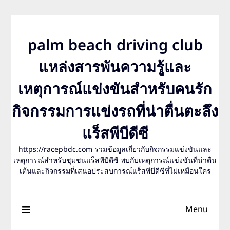
Skip
to
content
palm beach driving club
แหล่งสารพันความรู้และ
เหตุการณ์แข่งขันสำหรับคนรัก
กิจกรรมการแข่งรถที่น่าตื่นตะลึง
แร็สพีบีดีซี
https://racepbdc.com รวมข้อมูลเกี่ยวกับกิจกรรมแข่งขันและ
เหตุการณ์สำหรับชุมชนแร็สพีบีดีซี พบกับเหตุการณ์แข่งขันที่น่าตื่น
เต้นและกิจกรรมที่เสนอประสบการณ์แร็สพีบีดีซีที่ไม่เหมือนใคร
Menu