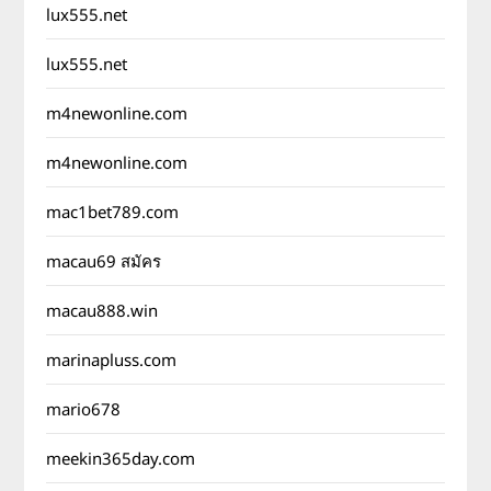
lux555.net
lux555.net
m4newonline.com
m4newonline.com
mac1bet789.com
macau69 สมัคร
macau888.win
marinapluss.com
mario678
meekin365day.com