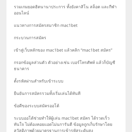
รวมเกมยอดฮิตนานาประการ ทั้งยังคาสิโน สล็อต และกีฬา
ออนไลน์
แนวทางการสมัครสมาชิก mac1bet
กระบวนการสมัคร
เข้าสู่เว็บหลักของ mac1bet แล้วคลิก “mac1bet สมัคร”
กรอกข้อมูลส่วนตัว ตัวอย่างเช่น เบอร์โทรศัพท์ แล้วก็บัญชี
ธนาคาร
ตั้งรหัสผ่านสำหรับเข้าระบบ
ยืนยันการสมัครรวมทั้งเริ่มเล่นได้ทันที
ข้อดีของระบบสมัครออโต้
ระบบออโต้ช่วยทำให้ผู้เล่น mac1bet สมัคร ได้รวดเร็ว
ทันใจ ไม่ต้องคอยแอดไม่นการันตี ข้อมูลถูกเก็บรักษาโดย
สวัสดิภาพด้วยมาตรฐานการเข้ารหัสระดับสูง