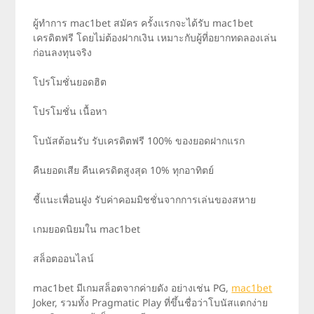
ผู้ทำการ mac1bet สมัคร ครั้งแรกจะได้รับ mac1bet
เครดิตฟรี โดยไม่ต้องฝากเงิน เหมาะกับผู้ที่อยากทดลองเล่น
ก่อนลงทุนจริง
โปรโมชั่นยอดฮิต
โปรโมชั่น เนื้อหา
โบนัสต้อนรับ รับเครดิตฟรี 100% ของยอดฝากแรก
คืนยอดเสีย คืนเครดิตสูงสุด 10% ทุกอาทิตย์
ชี้แนะเพื่อนฝูง รับค่าคอมมิชชั่นจากการเล่นของสหาย
เกมยอดนิยมใน mac1bet
สล็อตออนไลน์
mac1bet มีเกมสล็อตจากค่ายดัง อย่างเช่น PG,
mac1bet
Joker, รวมทั้ง Pragmatic Play ที่ขึ้นชื่อว่าโบนัสแตกง่าย