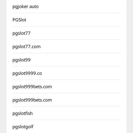
pgjoker auto
PGSlot
pgslot77
pgslot77.com
pgslot99
pgslot9999.co
pgslot999bets.com
pgslot999bets.com
pgslotfish
pgslotgolf