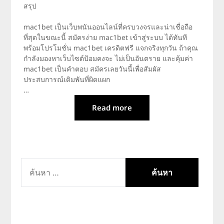
สรุป
mac1bet เป็นเว็บพนันออนไลน์ที่ครบวงจรและน่าเชื่อถือ
ที่สุดในขณะนี้ สมัครง่าย mac1bet เข้าสู่ระบบ ได้ทันที
พร้อมโปรโมชั่น mac1bet เครดิตฟรี แจกจริงทุกวัน ถ้าคุณ
กำลังมองหาเว็บไซต์ป้อมคงจะ ไม่เป็นอันตราย และคุ้มค่า
mac1bet เป็นคำตอบ สมัครเลยวันนี้เพื่อสัมผัส
ประสบการณ์เดิมพันที่ผิดแผก
…
Read more
ค้นหา
สำหรับ: