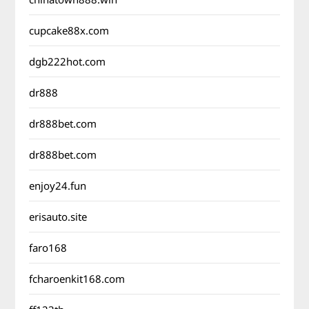
cupcake88x.com
dgb222hot.com
dr888
dr888bet.com
dr888bet.com
enjoy24.fun
erisauto.site
faro168
fcharoenkit168.com