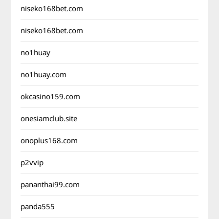
niseko168bet.com
niseko168bet.com
no1huay
no1huay.com
okcasino159.com
onesiamclub.site
onoplus168.com
p2vvip
pananthai99.com
panda555