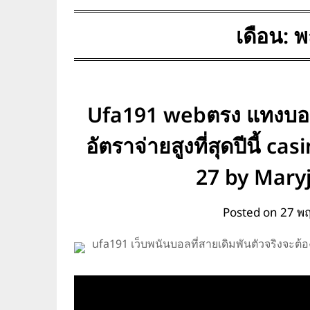
เดือน:
พ
Ufa191 webตรง แทงบอล
อัตราจ่ายสูงที่สุดปีนี้ ca
27 by Mary
Posted on
27 พ
ufa191 เว็บพนันบอลที่สายเดิมพันตัวจริงจะต