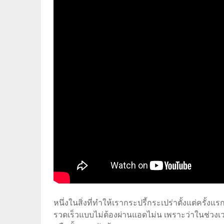
หนึ่งในสิ่งที่ทำให้เรากระปรี้กระเปร่าตั้งแต่ครั้
รวดเร็วแบบไม่ต้องผ่านแอดไม่น เพราะว่าในช่วงเ