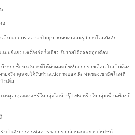
์น
ตรง
ไม่น แถมข้อตกลงไม่ยุ่งยากจนคนเล่นรู้สึกว่าโดนบังคับ
บบยืนยง แชร์ลิงก์ครั้งเดียว รับรายได้ตลอดทุกเดือน
มีระบบชี้แนะสหายที่ให้ค่าคอมมิชชั่นแบบรายเดือน โดยไม่ต้อง
่อสหายจริง คุณจะได้รับส่วนแบ่งตามยอดเดิมพันของเขาอัตโนมัติ
ไรเพิ่ม
เหตุว่าคุณแค่แชร์ในกลุ่มไลน์ กรุ๊ปเฟซ หรือในกลุ่มเพื่อนพ้อง ก็
ี้
ริงเป็นจังมานานพอควร พวกเรากล้าบอกเลยว่าเว็บไซต์