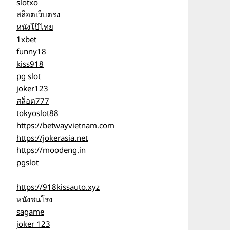
slotxo
สล็อตเว็บตรง
หนังโป๊ไทย
1xbet
funny18
kiss918
pg slot
joker123
สล็อต777
tokyoslot88
https://betwayvietnam.com
https://jokerasia.net
https://moodeng.in
pgslot
https://918kissauto.xyz
หนังชนโรง
sagame
joker 123