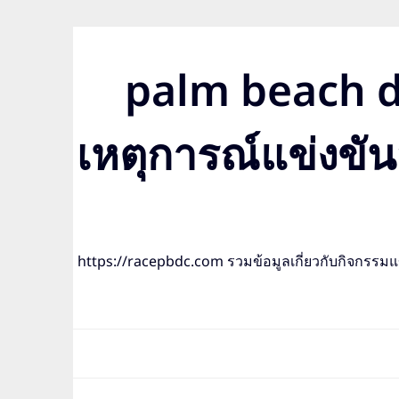
Skip
to
content
palm beach dr
เหตุการณ์แข่งขัน
https://racepbdc.com รวมข้อมูลเกี่ยวกับกิจกรรมแข