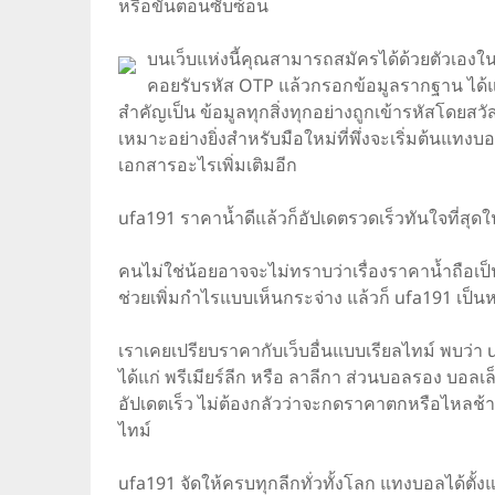
หรือขั้นตอนซับซ้อน
บนเว็บแห่งนี้คุณสามารถสมัครได้ด้วยตัวเองใน
คอยรับรหัส OTP แล้วกรอกข้อมูลรากฐาน ได้แก่ ช
สำคัญเป็น ข้อมูลทุกสิ่งทุกอย่างถูกเข้ารหัสโดยส
เหมาะอย่างยิ่งสำหรับมือใหม่ที่พึ่งจะเริ่มต้นแทง
เอกสารอะไรเพิ่มเติมอีก
ufa191 ราคาน้ำดีแล้วก็อัปเดตรวดเร็วทันใจที่สุดใน
คนไม่ใช่น้อยอาจจะไม่ทราบว่าเรื่องราคาน้ำถือเป
ช่วยเพิ่มกำไรแบบเห็นกระจ่าง แล้วก็ ufa191 เป็นหน
เราเคยเปรียบราคากับเว็บอื่นแบบเรียลไทม์ พบว่า uf
ได้แก่ พรีเมียร์ลีก หรือ ลาลีกา ส่วนบอลรอง บอลเล็ก
อัปเดตเร็ว ไม่ต้องกลัวว่าจะกดราคาตกหรือไหลช
ไทม์
ufa191 จัดให้ครบทุกลีกทั่วทั้งโลก แทงบอลได้ตั้