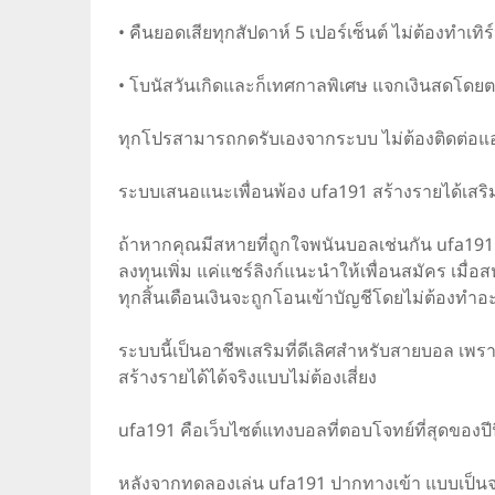
• คืนยอดเสียทุกสัปดาห์ 5 เปอร์เซ็นต์ ไม่ต้องทำเทิร
• โบนัสวันเกิดและก็เทศกาลพิเศษ แจกเงินสดโดย
ทุกโปรสามารถกดรับเองจากระบบ ไม่ต้องติดต่อแอด
ระบบเสนอแนะเพื่อนพ้อง ufa191 สร้างรายได้เสริมแ
ถ้าหากคุณมีสหายที่ถูกใจพนันบอลเช่นกัน ufa191 
ลงทุนเพิ่ม แค่แชร์ลิงก์แนะนำให้เพื่อนสมัคร เมื
ทุกสิ้นเดือนเงินจะถูกโอนเข้าบัญชีโดยไม่ต้องทำอะ
ระบบนี้เป็นอาชีพเสริมที่ดีเลิศสำหรับสายบอล เพราะ
สร้างรายได้ได้จริงแบบไม่ต้องเสี่ยง
ufa191 คือเว็บไซต์แทงบอลที่ตอบโจทย์ที่สุดของปีน
หลังจากทดลองเล่น ufa191 ปากทางเข้า แบบเป็นจ