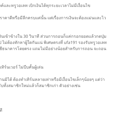
์และทรูวอเลท เบิกเงินได้ทุกระยะเวลาไม่มีเงื่อนไข
ห้ราคาดีหรือมีลีกครบแค่นั้น แต่เรื่องการเงินจะต้องแม่นและไว
เข้าข้างใน 30 วินาที ส่วนการถอนก็แค่กรอกยอดแล้วกดปุ่ม
ป ไม่ต้องทักหาผู้ใดกันแน่ พิเศษตรงที่ ufa191 รองรับทรูวอเลท
ช้บัญชีธนาคารโดยตรง แถมไม่มีอย่างน้อยสำหรับการถอน จะถอน
ร์นเวอร์ ไม่บีบคั้นผู้เล่น
มิได้ ต้องทำเทิร์นหลายเท่าหรือมีเงื่อนไขเล็กๆน้อยๆ แต่ว่า
บทั้งสมาชิกใหม่แล้วก็สมาชิกเก่า ตัวอย่างเช่น
ที