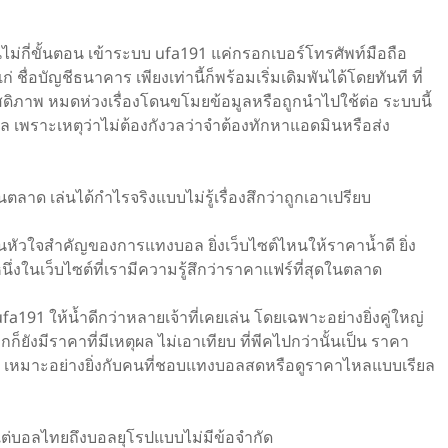
ไม่กี่ขั้นตอน เข้าระบบ ufa191 แค่กรอกเบอร์โทรศัพท์มือถือ
ื่อบัญชีธนาคาร เพียงเท่านี้ก็พร้อมเริ่มเดิมพันได้โดยทันที ที่
วัสดิภาพ หมดห่วงเรื่องโดนขโมยข้อมูลหรือถูกนำไปใช้ต่อ ระบบนี้
บอล เพราะเหตุว่าไม่ต้องกังวลว่าจำต้องทักหาแอดมินหรือส่ง
ตลาด เล่นได้กำไรจริงแบบไม่รู้เรื่องสึกว่าถูกเอาเปรียบ
็นหัวใจสำคัญของการแทงบอล ยิ่งเว็บไซต์ไหนให้ราคาน้ำดี ยิ่ง
ึ่งในเว็บไซต์ที่เรามีความรู้สึกว่าราคาแฟร์ที่สุดในตลาด
a191 ให้น้ำดีกว่าหลายเจ้าที่เคยเล่น โดยเฉพาะอย่างยิ่งคู่ใหญ่
ก็ยังมีราคาที่มีเหตุผล ไม่เอาเทียบ ที่พีคไปกว่านั้นเป็น ราคา
้า เหมาะอย่างยิ่งกับคนที่ชอบแทงบอลสดหรือดูราคาไหลแบบเรียล
งแต่บอลไทยถึงบอลยุโรปแบบไม่มีข้อจำกัด