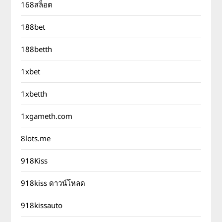
168สล็อต
188bet
188betth
1xbet
1xbetth
1xgameth.com
8lots.me
918Kiss
918kiss ดาวน์โหลด
918kissauto