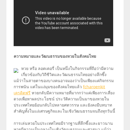
ความหมายและวัฒนธรรมของหวยในสังคมไทย
หวย หรือ ลอตเตอรี่ เป็นหนึ่งในกิจกรรมที่ถือว่ามีความ
เกี่ยวข้องกับวิถีชีวิตและวัฒนธรรมไทยอย่างลึกซึ้ง
แม้ว่าในสายตาของบางคนอาจมองว่าเป็นเพียงแค่กิจกรรม
การพนัน แต่ในแง่มุมของสังคมไทยแล้ว
fcharoenkit
เครดิตฟรี
หวยกลับมีความหมายที่มากกว่าแค่เพียงการเสี่ยง
ดวงเพื่อหาผลประโยชน์ ประวัติความเป็นมาของหวยใน
ประเทศไทยย้อนกลับไปหลายศตวรรษ และยังคงมีบทบาท
สำคัญทั้งในแง่เศรษฐกิจและในเชิงวัฒนธรรมจนถึงทุกวันนี้
การเล่นหวยในประเทศไทยมีรากฐานที่ลึกซึ้งและยาวนาน
หวยมีความเป็นกลางในเชิงวัฒนธรรมและศาสนา แม้ว่า