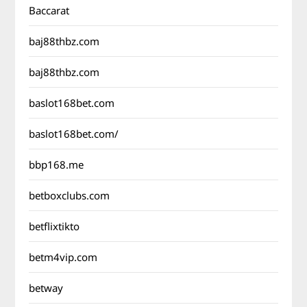
Baccarat
baj88thbz.com
baj88thbz.com
baslot168bet.com
baslot168bet.com/
bbp168.me
betboxclubs.com
betflixtikto
betm4vip.com
betway