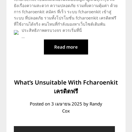
ยังเรื่องความสะดวก ความปลอดภัย รวมทั้งความคุ้มค่า ด้วย
การ fcharoenkit สมัคร ที่เร็ว ระบบ fcharoenkit เข้าสู่
ระบบ ที่ปลอดภัย รวมทั้งโปรโมชั่น fcharoenkit เครดิตฟรี
ที่ใช้งานได้จริง คนไหนที่กำลังมองหาเว็บไซต์เดิมพัน
ประสิทธิภาพครบวงจร ควรเริ่มที่นี่
…
Read more
What’s Unsuitable With Fcharoenkit
เครดิตฟรี
Posted on
3 เมษายน 2025
by
Randy
Cox