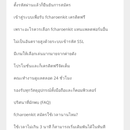
ตั้งรหัสผ่านแล้วก็ยืนยันการสมัคร
เข้าสู่ระบบเพื่อรับ fcharoenkit เครดิตฟรี
เพราะอะไรควรเลือก fcharoenkit แทนแพลตฟอร์มอื่น
ไม่เป็นอันตรายสูงด้วยระบบเข้ารหัส SSL
มีเกมให้เลือกเล่นมากมายจากค่ายดัง
โปรโมชั่นและก็เครดิตฟรีจัดเต็ม
คณะทำงานดูแลตลอด 24 ชั่วโมง
รองรับทุกวัสดุอุปกรณ์ทั้งมือถือและก็คอมพิวเตอร์
ปริศนาที่มักพบ (FAQ)
fcharoenkit สมัครใช้เวลานานไหม?
ใช้เวลาไม่เกิน 3 นาที ก็สามารถเริ่มเดิมพันได้ในทันที