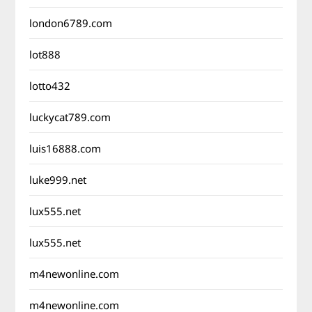
london6789.com
lot888
lotto432
luckycat789.com
luis16888.com
luke999.net
lux555.net
lux555.net
m4newonline.com
m4newonline.com