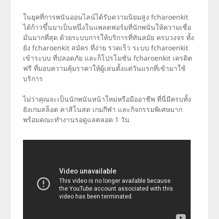
ในยุคที่การพนันออนไลน์ได้รับความนิยมสูง fcharoenkit
ได้ก้าวขึ้นมาเป็นหนึ่งในแพลตฟอร์มที่นักพนันให้ความเชื่อ
มั่นมากที่สุด ด้วยระบบการให้บริการที่ทันสมัย ครบวงจร ทั้ง
ยัง fcharoenkit สมัคร ที่ง่าย รวดเร็ว ระบบ fcharoenkit
เข้าระบบ ที่ปลอดภัย และก็โปรโมชั่น fcharoenkit เครดิต
ฟรี ที่มอบความคุ้มราคาให้ผู้เล่นตั้งแต่วันแรกที่เข้ามาใช้
บริการ
ไม่ว่าคุณจะเป็นนักพนันหน้าใหม่หรือมืออาชีพ ที่นี่มีครบทั้ง
ยังเกมสล็อต คาสิโนสด เกมกีฬา และกิจกรรมพิเศษมาก
พร้อมคณะทำงานรอดูแลตลอด 1 วัน