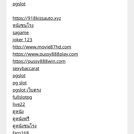
pgslot
https://918kissauto.xyz
หนังชนโรง
sagame
joker 123
http://www.movie87hd.com
https://www.pussy888play.com
https://pussy888win.com
sexybaccarat
pgslot
pg slot
pgslot เว็บตรง
fullslotpg
live22
ดูหนัง
ดูหนังฟรี
ดูหนังชนโรง
faro168