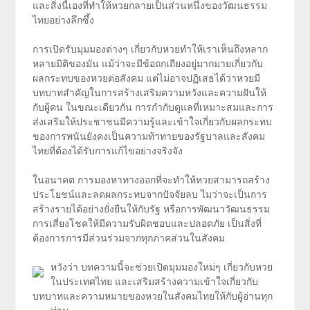
และสิ่งนี้เองที่ทำให้หวยกลายเป็นส่วนหนึ่งของวัฒนธรรม
ไทยอย่างลึกซึ้ง
การเปิดรับมุมมองต่างๆ เกี่ยวกับหวยทำให้เราเห็นถึงหลาก
หลายมิติของมัน แม้ว่าจะมีข้อถกเถียงอยู่มากมายเกี่ยวกับ
ผลกระทบของหวยต่อสังคม แต่ไม่อาจปฏิเสธได้ว่าหวยมี
บทบาทสำคัญในการสร้างเสริมความหวังและความฝันให้
กับผู้คน ในขณะเดียวกัน การกำกับดูแลที่เหมาะสมและการ
ส่งเสริมให้ประชาชนมีความรู้และเข้าใจเกี่ยวกับผลกระทบ
ของการพนันยังคงเป็นความท้าทายของรัฐบาลและสังคม
ไทยที่ต้องได้รับการแก้ไขอย่างจริงจัง
ในอนาคต การมองหาทางออกที่จะทำให้หวยสามารถสร้าง
ประโยชน์และลดผลกระทบจากปัจจัยลบ ไมว่าจะเป็นการ
สร้างรายได้อย่างยั่งยืนให้กับรัฐ หรือการพัฒนาวัฒนธรรม
การเสี่ยงโชคให้มีความรับผิดชอบและปลอดภัย เป็นสิ่งที่
ต้องการการมีส่วนร่วมจากทุกภาคส่วนในสังคม
หวังว่า บทความนี้จะช่วยเปิดมุมมองใหม่ๆ เกี่ยวกับหวย
ในประเทศไทย และเสริมสร้างความเข้าใจเกี่ยวกับ
บทบาทและความหมายของหวยในสังคมไทยให้กับผู้อ่านทุก