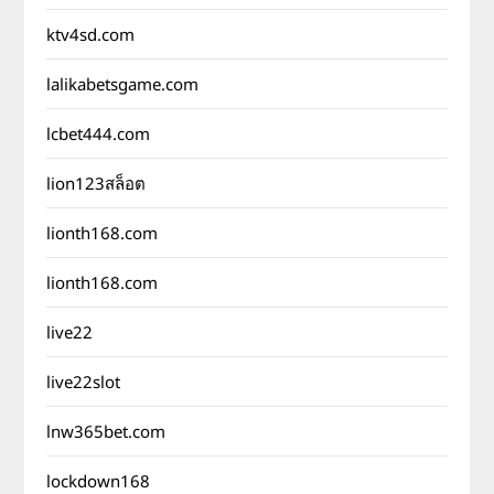
ktv4sd.com
lalikabetsgame.com
lcbet444.com
lion123สล็อต
lionth168.com
lionth168.com
live22
live22slot
lnw365bet.com
lockdown168