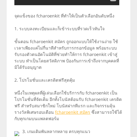
จุดแข็งของ fcharoenkit ที่ทำให้เป็นตัวเลือกอันดับหนึ่ง
1. ระบบลงทะเบียนและก็เข้าระบบที่รวดเร็วทันใจ
ขั้นตอน fcharoenkit สมัคร ถูกออกแบบให้ใช้งานง่าย ใช้
เวลาเพียงแค่ไม่กี่นาทีสำหรับการกรอกข้อมูล พร้อมระบบ
รับรองตัวตนอัตโนมัติที่ช่วยทำให้การ fcharoenkit เข้าสู่
ระบบ ทำเป็นโดยสวัสดิภาพ ป้องกันการเข้าถึงจากบุคคลที่
มิได้รับอนุญาต
2. โปรโมชั่นและเครดิตฟรีสุดคุ้ม
หนึ่งในเหตุผลที่ผู้เล่นเลือกใช้บริการกับ fcharoenkit เป็น
โปรโมชั่นที่จัดเต็ม อีกทั้งโบนัสต้อนรับ fcharoenkit เครดิต
ฟรี สำหรับสมาชิกใหม่ โบนัสฝากทีแรก และกิจกรรมลุ้น
รางวัลพิเศษรอบเดือน
fcharoenkit สมัคร
ซึ่งสามารถใช้ได้
กับทุกเกมบนแพลตฟอร์ม
3. เกมเดิมพันหลากหลาย ครบทุกแนว