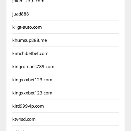
Joker123th.com
juad888
k1gt-auto.com
khumsup888.me
kimchibetbet.com
kingromans789.com
kingxxxbet123.com
kingxxxbet123.com
kitti999vip.com
ktv4sd.com