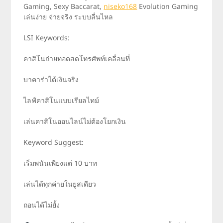
Gaming, Sexy Baccarat,
niseko168
Evolution Gaming
เล่นง่าย จ่ายจริง ระบบลื่นไหล
LSI Keywords:
คาสิโนถ่ายทอดสดโทรศัพท์เคลื่อนที่
บาคาร่าได้เงินจริง
ไลฟ์คาสิโนแบบเรียลไทม์
เล่นคาสิโนออนไลน์ไม่ต้องโยกเงิน
Keyword Suggest:
เริ่มพนันเพียงแต่ 10 บาท
เล่นได้ทุกค่ายในยูสเดียว
ถอนได้ไม่ยั้ง