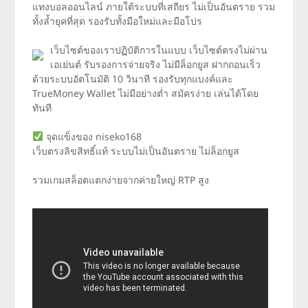
แทงบอลออนไลน์ ภายใต้ระบบที่เสถียร ไม่เป็นอันตราย รวม
ทั้งล้ำยุคที่สุด รองรับทั้งมือใหม่และมือโปร
เว็บไซต์ของเราปฏิบัติการในแบบ เว็บไซต์ตรงไม่ผ่าน
เอเย่นต์ รับรองการจ่ายจริง ไม่มีล็อกยูส ฝากถอนเร็ว
ด้วยระบบอัตโนมัติ 10 วินาที รองรับทุกแบงค์และ
TrueMoney Wallet ไม่มีอย่างต่ำ สมัครง่าย เล่นได้โดย
ทันที
จุดแข็งของ niseko168
เว็บตรงลิขสิทธิ์แท้ ระบบไม่เป็นอันตราย ไม่ล็อกยูส
รวมเกมสล็อตแตกง่ายจากค่ายใหญ่ RTP สูง