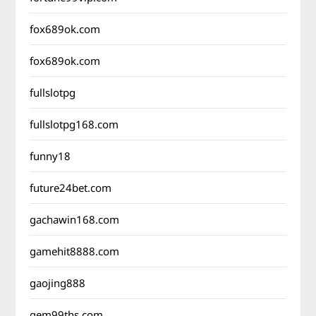
fox689ok.com
fox689ok.com
fullslotpg
fullslotpg168.com
funny18
future24bet.com
gachawin168.com
gamehit8888.com
gaojing888
gem99ths.com