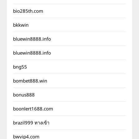
bio285th.com
bkkwin
bluewin8888.info
bluewin8888.info
bng55
bombet888.win
bonus888
boonlert1688.com
brazil999 ทางเข้า
bwvip4.com