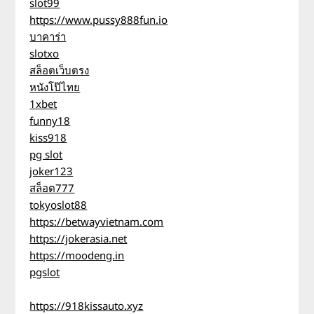
slot99
https://www.pussy888fun.io
บาคาร่า
slotxo
สล็อตเว็บตรง
หนังโป๊ไทย
1xbet
funny18
kiss918
pg slot
joker123
สล็อต777
tokyoslot88
https://betwayvietnam.com
https://jokerasia.net
https://moodeng.in
pgslot
https://918kissauto.xyz