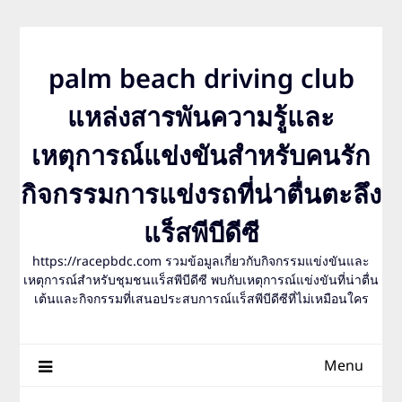
Skip
to
content
palm beach driving club
แหล่งสารพันความรู้และ
เหตุการณ์แข่งขันสำหรับคนรัก
กิจกรรมการแข่งรถที่น่าตื่นตะลึง
แร็สพีบีดีซี
https://racepbdc.com รวมข้อมูลเกี่ยวกับกิจกรรมแข่งขันและ
เหตุการณ์สำหรับชุมชนแร็สพีบีดีซี พบกับเหตุการณ์แข่งขันที่น่าตื่น
เต้นและกิจกรรมที่เสนอประสบการณ์แร็สพีบีดีซีที่ไม่เหมือนใคร
Menu