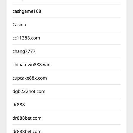
cashgame168
Casino
cc11388.com
chang7777
chinatown888.win
cupcake88x.com
dgb222hot.com
dr888
dr888bet.com
dr888bet.com