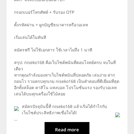
กรอกเบอร์โทรศัพท์ + รับรอง OTP
ตั้งรหัสผ่าน + ผูกบัญชีธนาคารหรือวอเลท
เริ่มเล่นได้ในทันที
สมัครฟรี ไม่ใช้เอกสาร ใช้เวลาไม่ถึง 1 นาที
สรุป: niseko168 คือเว็บไซต์พนันที่ตอบโจทย์ครบ จบในที่
เดียว
หากคุณกำลังมองหาเว็บไซต์พนันที่ปลอดภัย เล่นง่าย ฝาก
ถอนไว รวมครบทุกเกม niseko168 เป็นคำตอบที่ดีเยี่ยมที่สุด
อีกทั้งสล็อต คาสิโน แทงบอล โปรโมชั่นแรง รองรับวอเลท
เล่นได้บนทุกเครื่องใช้ไม้สอย
สมัครปัจจุบันนี้ที่ niseko168 แล้วเริ่มได้กำไรกับ
เว็บไซต์ประสิทธิภาพเชื่อใจได้!
…
Read more