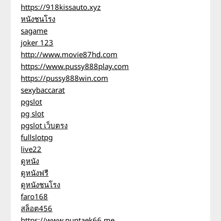
https://918kissauto.xyz
หนังชนโรง
sagame
joker 123
http://www.movie87hd.com
https://www.pussy888play.com
https://pussy888win.com
sexybaccarat
pgslot
pg slot
pgslot เว็บตรง
fullslotpg
live22
ดูหนัง
ดูหนังฟรี
ดูหนังชนโรง
faro168
สล็อต456
https://www.puntaek66.me