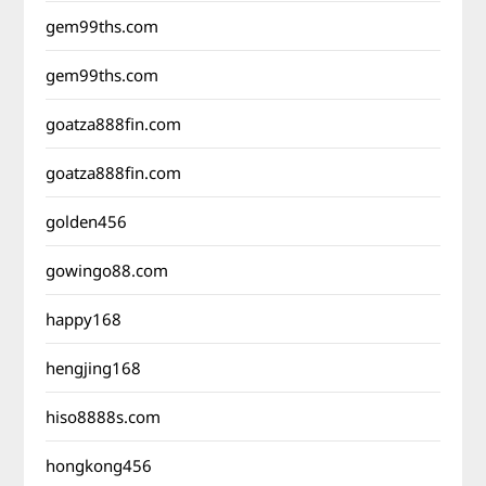
gem99ths.com
gem99ths.com
goatza888fin.com
goatza888fin.com
golden456
gowingo88.com
happy168
hengjing168
hiso8888s.com
hongkong456