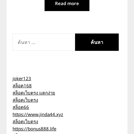
Read more
ค้นหา
สำหรับ:
joker123
สล็อต168
สล็อตเว็บตรง แตกง่าย
สล็อตเว็บตรง
สล็อต66
https://www.jinda44.xyz
สล็อตเว็บตรง
https://bonus888.life