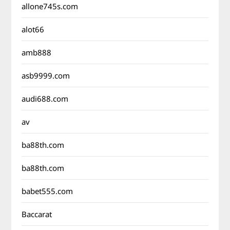
allone745s.com
alot66
amb888
asb9999.com
audi688.com
av
ba88th.com
ba88th.com
babet555.com
Baccarat