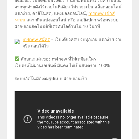
ยังมือถือรวมทั้งคอมพิวเตอร์ รวมเกมพนันที่ได้รับความนิยม
จากทุกค่ายดังไว้ภายในที่เดียว ไม่ว่าจะเป็น สล็อตออนไลน์
แตกง่าย, คาสิโนสด, แทงบอลออนไลน์,
m4new เข้าสู่
ระบบ
สลากกินแบ่งออนไลน์ หรือ เกมยิงปลา พร้อมระบบ
ฝาก-ถอนอัตโนมัติที่เร็วทันใจด้านใน 10 วินาที
m4new สมัคร
– เว็บเดียวครบ จบทุกเกม แตกง่าย จ่าย
จริง ถอนได้ไว
ลักษณะเด่นของ m4new ที่ไม่เหมือนใคร
เว็บตรงไม่ผ่านเอเย่นต์ มั่นคง ไม่เป็นอันตราย 100%
ระบบอัตโนมัติเต็มรูปแบบ ฝาก-ถอนเร็ว