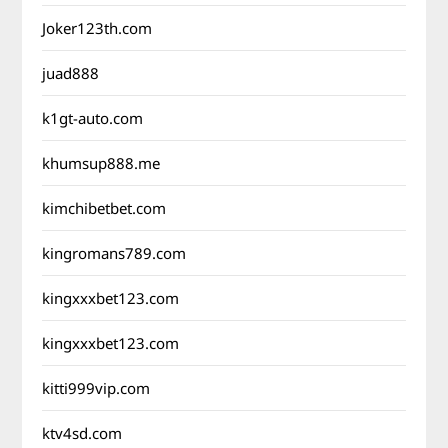
Joker123th.com
juad888
k1gt-auto.com
khumsup888.me
kimchibetbet.com
kingromans789.com
kingxxxbet123.com
kingxxxbet123.com
kitti999vip.com
ktv4sd.com