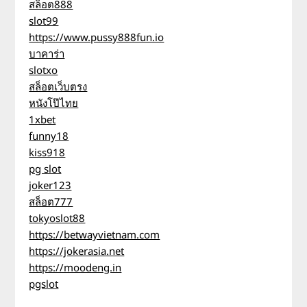
สล็อต888
slot99
https://www.pussy888fun.io
บาคาร่า
slotxo
สล็อตเว็บตรง
หนังโป๊ไทย
1xbet
funny18
kiss918
pg slot
joker123
สล็อต777
tokyoslot88
https://betwayvietnam.com
https://jokerasia.net
https://moodeng.in
pgslot