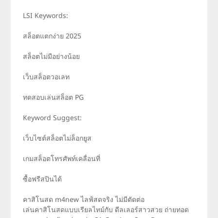
LSI Keywords:
สล็อตแตกง่าย 2025
สล็อตไม่มีอย่างน้อย
เว็บสล็อตวอเลท
ทดสอบเล่นสล็อต PG
Keyword Suggest:
เว็บไซต์สล็อตไม่ล็อกยูส
เกมสล็อตโทรศัพท์เคลื่อนที่
ซื้อฟรีสปินได้
คาสิโนสด m4new ไลฟ์สดจริง ไม่มีตัดต่อ
เล่นคาสิโนสดแบบเรียลไทม์กับ ดีลเลอร์สาวสวย ถ่ายทอด