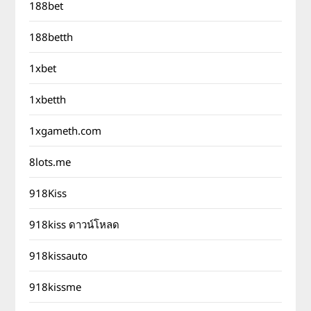
188bet
188betth
1xbet
1xbetth
1xgameth.com
8lots.me
918Kiss
918kiss ดาวน์โหลด
918kissauto
918kissme