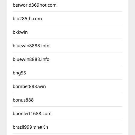
betworld369hot.com
bio285th.com
bkkwin
bluewin8888.info
bluewin8888.info
bng55
bombet888.win
bonus888
boonlert1688.com
brazil999 ทางเข้า