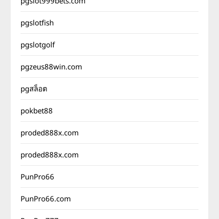
pgslot999bets.com
pgslotfish
pgslotgolf
pgzeus88win.com
pgสล็อต
pokbet88
proded888x.com
proded888x.com
PunPro66
PunPro66.com