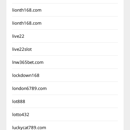
lionth168.com
lionth168.com
live22
live22slot
lnw365bet.com
lockdown168
london6789.com
lot888
lotto432
luckycat789.com