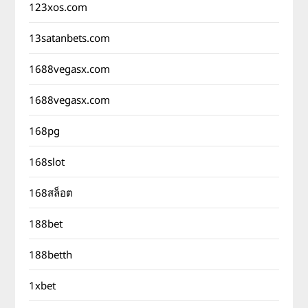
123xos.com
13satanbets.com
1688vegasx.com
1688vegasx.com
168pg
168slot
168สล็อต
188bet
188betth
1xbet