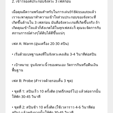
2. เข้าใจองค์ประกอบจังหวะ 3 เฟสก่อน
เมื่อคุณมีความพร้อมสำหรับในการเล่น918kissautoแล้ว
เราจะพาคุณมาทำความเข้าใจส่วนประกอบของจังหวะที่
เกิดขึ้นด้านใน 3 เฟสก่อน มันคือจังหวะเกมที่เกิดขึ้นจริง ถ้า
เกิดคุณเข้าใจแล้วก็สังเกตได้ในทุกเฟสล่ะก็ คุณจะจัดการกับ
สถานการณ์ต่างๆได้ดิบได้ดีขึ้นแน่ๆ
เฟส A: Warm (อุ่นเครื่อง 20-30 สปิน)
• เริ่มด้วยเบทฐานคงที่ในจังหวะคงเดิม 3-4 วินาทีต่อสปิน
• เป้าหมาย: จูนจังหวะนิ้วของตนเอง วัดการกินหรือคืนเงิน
พื้นฐาน
เฟส B: Probe (สำรวจด้วยรอบสั้น 3 ชุด)
• ชุดที่ 1: สปินเร็ว 10 ครั้งติด (กดถี่/เทอร์โบ) แล้วต่อจากนั้น
ให้พัก 30-45 วินาที
• ชุดที่ 2: สปินช้า 10 ครั้งติด (ใช้เวลาราว 4-6 วินาทีต่อ
สปิน) แล้วหลังจากนั้นให้พัก 30-45 วินาที