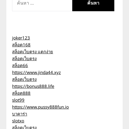
สำหรับ:
joker123
สล็อต168
สล็อตเว็บตรง แตกง่าย
สล็อตเว็บตรง
สล็อต66
https://www.jinda44.xyz
สล็อตเว็บตรง
https://bonus888.life
สล็อต888
slot99
https://www.pussy888fun.io
บาคาร่า
slotxo
สล็อตเว็บตรง