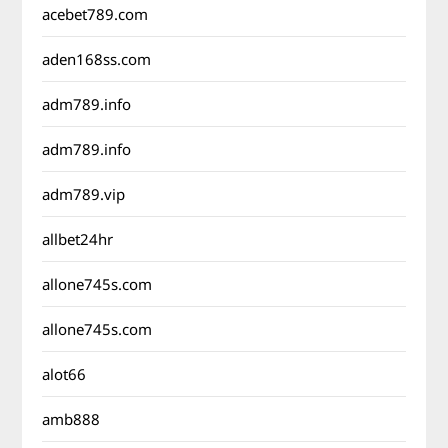
acebet789.com
aden168ss.com
adm789.info
adm789.info
adm789.vip
allbet24hr
allone745s.com
allone745s.com
alot66
amb888