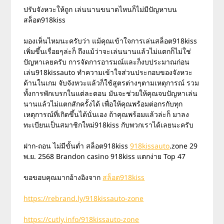
ปรับจังหวะให้ถูก เล่นนานขนาดไหนก็ไม่มีปัญหาบน
สล็อต918kiss
มองเห็นไหมนะครับว่า แม้คุณเข้าใจการเล่นสล็อต918kiss
เพิ่มขึ้นเรื่อยๆล่ะก็ ถึงแม้ว่าจะเล่นนานแล้วไม่แตกก็ไม่ใช่
ปัญหาเลยครับ การจัดการอารมณ์และก็งบประมาณก่อน
เล่น918kissauto ทำความเข้าใจส่วนประกอบของจังหวะ
ด้านในเกม จับจังหวะแล้วก็ใช้สูตรต่างๆตามเหตุการณ์ รวม
ทั้งการพักเบรกในแต่ละตอน มันจะช่วยให้คุณจบปัญหาเล่น
นานแล้วไม่แตกสักครั้งได้ เพื่อให้คุณพร้อมต่อกรกับทุก
เหตุการณ์ที่เกิดขึ้นได้นั่นเอง ถ้าคุณพร้อมแล้วล่ะก็ มาลง
ทะเบียนเป็นสมาชิกใหม่918kiss กับพวกเราได้เลยนะครับ
ฝาก-ถอน ไม่มีขั้นต่ำ สล็อต918kiss
918kissauto
.zone 29
พ.ย. 2568 Brandon casino 918kiss แตกง่าย Top 47
ขอขอบคุณมากอ้างอิงจาก
สล็อต918kiss
https://rebrand.ly/918kissauto-zone
https://cutly.info/918kissauto-zone