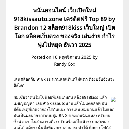
พนันออนไลน์ เว็บเปิดใหม่
918kissauto.zone เครดิตฟรี Top 89 by
Brandon 12 สล็อต918kiss เว็บใหญ่ เปิด
โลก สล็อตเว็บตรง ของจริง เล่นง่าย กำไร
พุ่งไม่หยุด ธันวา 2025
Posted on
10 พฤศจิกายน 2025
by
Randy Cox
เล่นสล็อตกับ 918kiss นานสุดแท้แต่ไม่แตก ต้องปรับจังหวะ
ยังไง?
ผมเชื่อว่าคนไม่ใช่น้อยที่เล่นเกมกับ สล็อต918kiss แล้ว
เผชิญปัญหา เล่น918kissautoนานแล้วไม่แตกสักที มัน
มีต้นเหตุที่เกิดจากอะไรกันแน่? การเล่นเกมนานแล้วไม่แตก
มันเป็นผลมาจากระบบสุ่ม RNG ของเกมนั่นแหละครับผม
ซึ่งพวกเราไม่สามารถที่จะปรับหรือแก้ไขตัวระบบสุ่มของ
เกมได้ แม้กระนั้นสิ่งที่พวกเราสามารถทำได้ คือการโฟกัส