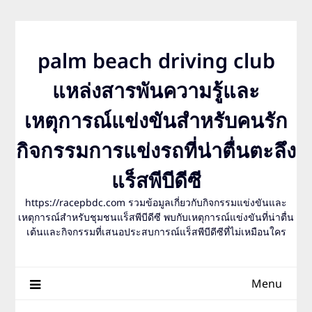
Skip
to
content
palm beach driving club
แหล่งสารพันความรู้และ
เหตุการณ์แข่งขันสำหรับคนรัก
กิจกรรมการแข่งรถที่น่าตื่นตะลึง
แร็สพีบีดีซี
https://racepbdc.com รวมข้อมูลเกี่ยวกับกิจกรรมแข่งขันและ
เหตุการณ์สำหรับชุมชนแร็สพีบีดีซี พบกับเหตุการณ์แข่งขันที่น่าตื่น
เต้นและกิจกรรมที่เสนอประสบการณ์แร็สพีบีดีซีที่ไม่เหมือนใคร
Menu