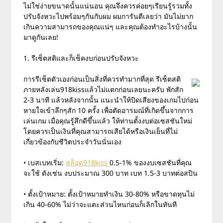
ไม่ใช่ง่ายขนาดนั้นแน่นอน คุณจึงควรค่อยๆเรียนรู้รวมทั้ง
ปรับจังหวะไปพร้อมๆกันกับผม ผมการันตีเลยว่า มันไม่ยาก
เกินความสามารถของคุณแน่ๆ และคุณต้องทำอะไรบ้างนั้น
มาดูกันเลย!
1. รีเซ็ตสติและก็เช็คงบก่อนปรับจังหวะ
การรีเซ็ตตัวเองก่อนเป็นสิ่งที่ควรทำมากที่สุด รีเซ็ตสติ
ภายหลังเล่น918kissแล้วไม่แตกก่อนเลยนะครับ พักสัก
2-3 นาที แล้วหลังจากนั้น แนะนำให้ปิดเสียงของเกมไปก่อน
หายใจเข้าลึกๆสัก 10 ครั้ง เพื่อตัดอารมณ์ที่เกิดขึ้นจากการ
เล่นเกม เมื่อคุณรู้สึกดีขึ้นแล้ว ให้ท่านตั้งงบต่อเซสชันใหม่
โดยควรเป็นเงินที่คุณสามารถเสียได้หรือเงินเย็นที่ไม่
เกี่ยวข้องกับชีวิตประจำวันนั่นเอง
• เบสเบทเริ่ม:
สล็อต918kiss
0.5-1% ของงบเซสชันที่คุณ
จะใช้ ดังเช่น งบประมาณ 300 บาท เบท 1.5-3 บาทต่อสปิน
• ตั้งเป้าหมาย: ตั้งเป้าหมายทำเงิน 30-80% หรือขาดทุนไม่
เกิน 40-60% ไม่ว่าจะแตะส่วนไหนก่อนก็เลิกในทันที