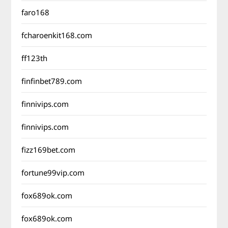
faro168
fcharoenkit168.com
ff123th
finfinbet789.com
finnivips.com
finnivips.com
fizz169bet.com
fortune99vip.com
fox689ok.com
fox689ok.com