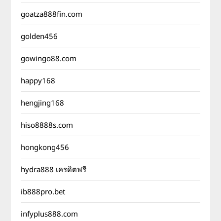
goatza888fin.com
golden456
gowingo88.com
happy168
hengjing168
hiso8888s.com
hongkong456
hydra888 เครดิตฟรี
ib888pro.bet
infyplus888.com