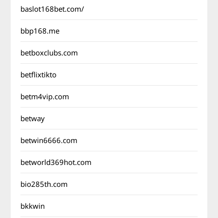
baslot168bet.com/
bbp168.me
betboxclubs.com
betflixtikto
betm4vip.com
betway
betwin6666.com
betworld369hot.com
bio285th.com
bkkwin