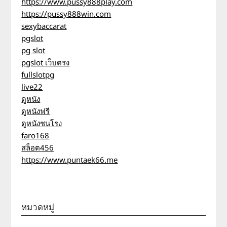
https://www.pussy888play.com
https://pussy888win.com
sexybaccarat
pgslot
pg slot
pgslot เว็บตรง
fullslotpg
live22
ดูหนัง
ดูหนังฟรี
ดูหนังชนโรง
faro168
สล็อต456
https://www.puntaek66.me
หมวดหมู่