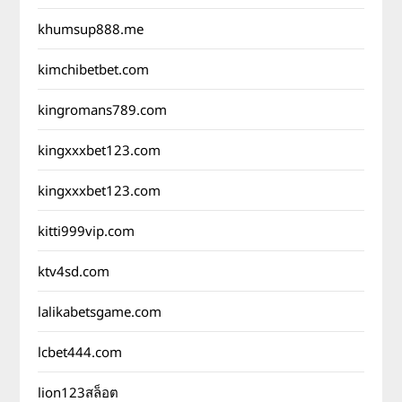
khumsup888.me
kimchibetbet.com
kingromans789.com
kingxxxbet123.com
kingxxxbet123.com
kitti999vip.com
ktv4sd.com
lalikabetsgame.com
lcbet444.com
lion123สล็อต