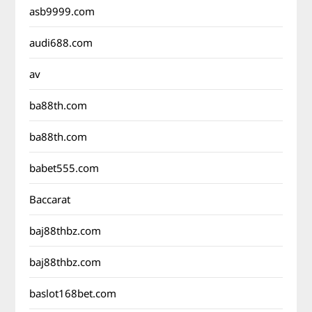
asb9999.com
audi688.com
av
ba88th.com
ba88th.com
babet555.com
Baccarat
baj88thbz.com
baj88thbz.com
baslot168bet.com