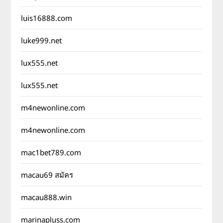
luis16888.com
luke999.net
lux555.net
lux555.net
m4newonline.com
m4newonline.com
mac1bet789.com
macau69 สมัคร
macau888.win
marinapluss.com