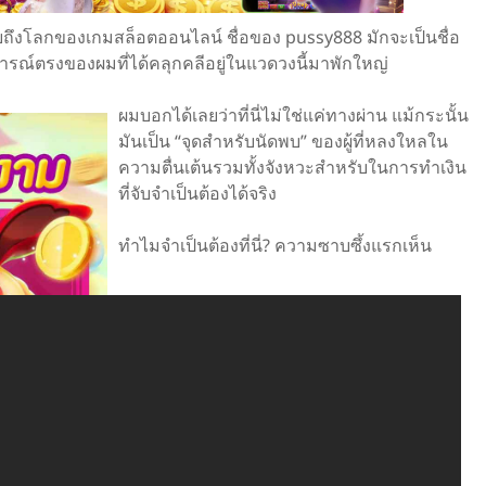
ยถึงโลกของเกมสล็อตออนไลน์ ชื่อของ pussy888 มักจะเป็นชื่อ
การณ์ตรงของผมที่ได้คลุกคลีอยู่ในแวดวงนี้มาพักใหญ่
ผมบอกได้เลยว่าที่นี่ไม่ใช่แค่ทางผ่าน แม้กระนั้น
มันเป็น “จุดสำหรับนัดพบ” ของผู้ที่หลงใหลใน
ความตื่นเต้นรวมทั้งจังหวะสำหรับในการทำเงิน
ที่จับจำเป็นต้องได้จริง
ทำไมจำเป็นต้องที่นี่? ความซาบซึ้งแรกเห็น