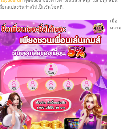
ssy888fun
พุซซี่888 ช่องทางทำเงินแล้วก็สนุกไปกับทุกสปิน
ลี่ยนแปลงวันว่างให้เป็นวันโชคดี!
เมื่อ
ความ