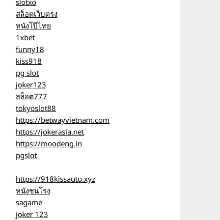
slotxo
สล็อตเว็บตรง
หนังโป๊ไทย
1xbet
funny18
kiss918
pg slot
joker123
สล็อต777
tokyoslot88
https://betwayvietnam.com
https://jokerasia.net
https://moodeng.in
pgslot
https://918kissauto.xyz
หนังชนโรง
sagame
joker 123