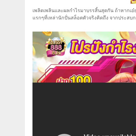
เพลิดเพลินและผลกำไรมาบรรสิ้นสุดกัน ถ้าหากเอ๋
แรกๆที่เหล่านักปั่นสล็อตตัวจริงคิดถึง จากประสบ