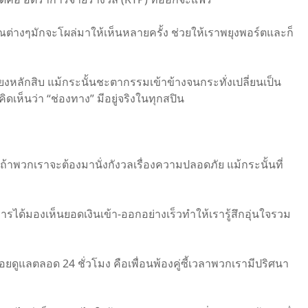
คูณต่างๆมักจะโผล่มาให้เห็นหลายครั้ง ช่วยให้เราพยุงพอร์ตและก็
เพียงหลักสิบ แม้กระนั้นชะตากรรมเข้าข้างจนกระทั่งเปลี่ยนเป็น
คิดเห็นว่า “ช่องทาง” มีอยู่จริงในทุกสปิน
ยถ้าพวกเราจะต้องมานั่งกังวลเรื่องความปลอดภัย แม้กระนั้นที่
ารได้มองเห็นยอดเงินเข้า-ออกอย่างเร็วทำให้เรารู้สึกอุ่นใจรวม
อยดูแลตลอด 24 ชั่วโมง คือเพื่อนพ้องคู่ซี้เวลาพวกเรามีปริศนา