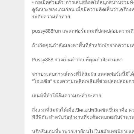
• กลเม็ดส่วนตัว: การเล่นสล็อตให้สนุกสนานรวมทั้
ดูจังหวะของเกมก่อน เมื่อมีความคิดเห็นว่าเครื่องห
ระดับความท้าทาย
pussy888fun แพลตฟอร์มเกมที่ปลดปล่อยความตึงเ
ถ้าเกิดคุณกำลังมองหาพื้นที่สำหรับพักจากความเห
Pussy888 อาจเป็นคำตอบที่คุณกำลังตามหา
จากประสบการณ์ตรงที่ได้สัมผัส แพลตฟอร์มนี้มิได้
“โอเอซิส” ของความเพลิดเพลินที่ช่วยปลดปล่อยคว
เสน่ห์ที่ทำให้ลืมความระส่ำระสาย
สิ่งแรกที่สัมผัสได้เมื่อเปิดแอปพลิเคชันขึ้นมา
พิถีพิถัน สำหรับวัยทำงานที่จะต้องพบเจอกับจำนว
หรือธีมเกมที่พาพวกเราย้อนไปในสมัยเทพนิยา