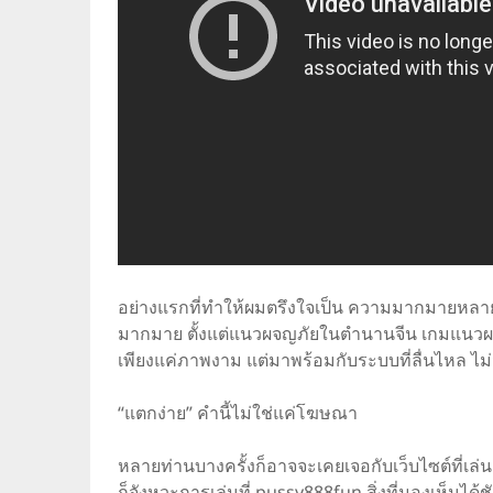
อย่างแรกที่ทำให้ผมตรึงใจเป็น ความมากมายหลายข
มากมาย ตั้งแต่แนวผจญภัยในตำนานจีน เกมแนวผลไม้
เพียงแค่ภาพงาม แต่มาพร้อมกับระบบที่ลื่นไหล ไม
“แตกง่าย” คำนี้ไม่ใช่แค่โฆษณา
หลายท่านบางครั้งก็อาจจะเคยเจอกับเว็บไซต์ที่เล
ก็จังหวะการเล่นที่ pussy888fun สิ่งที่มองเห็นได้