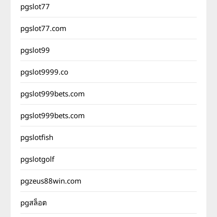
pgslot77
pgslot77.com
pgslot99
pgslot9999.co
pgslot999bets.com
pgslot999bets.com
pgslotfish
pgslotgolf
pgzeus88win.com
pgสล็อต