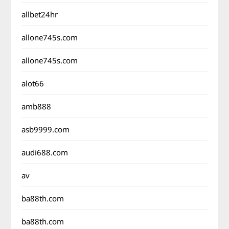
allbet24hr
allone745s.com
allone745s.com
alot66
amb888
asb9999.com
audi688.com
av
ba88th.com
ba88th.com