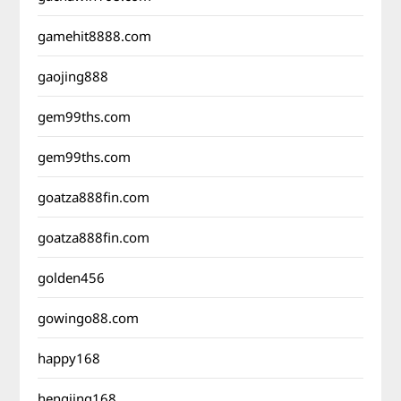
gamehit8888.com
gaojing888
gem99ths.com
gem99ths.com
goatza888fin.com
goatza888fin.com
golden456
gowingo88.com
happy168
hengjing168