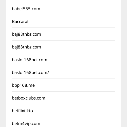
babet555.com
Baccarat
baj88thbz.com
baj88thbz.com
baslot168bet.com
baslot168bet.com/
bbp168.me
betboxclubs.com
betflixtikto
betm4vip.com