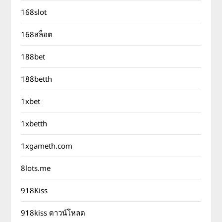
168slot
168สล็อต
188bet
188betth
1xbet
1xbetth
1xgameth.com
8lots.me
918Kiss
918kiss ดาวน์โหลด