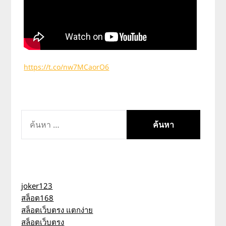
https://t.co/nw7MCaorO6
ค้นหา
สำหรับ:
joker123
สล็อต168
สล็อตเว็บตรง แตกง่าย
สล็อตเว็บตรง