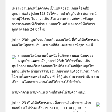
เพราะว่านอกเหนือจากจะเป็นแหล่งรวมเกมสล็อตที่มี
คุณภาพแล้ว joker123 ยังให้ความสำคัญกับประสบการณ์
ของผู้ใช้งาน ไม่ว่าจะเป็นเรื่องความปลอดภัยของข้อมูล
การฝาก-ถอนที่เร็วผ่านระบบอัตโนมัติ และการให้บริการ
ลูกค้าตลอด 24 ชั่วโมง
joker123th ศูนย์รวมเว็บสล็อตออนไลน์ ที่เปิดให้บริการเกม
ออนไลน์ทุกค่าย กับแนวเกมที่ฮิตและมาแรงที่สุดขณะนี้
เกมออนไลน์กลายเป็นหนึ่งในกิจกรรมยอดนิยมของ
มนุษย์ทุกเพศทุกวัย joker123th ได้ก้าวขึ้นมาเป็น
ศูนย์กลางของเว็บสล็อตออนไลน์ที่ตอบโจทย์ผู้เล่นยุคใหม่
อย่างแท้จริง ด้วยการรวบรวมเกมจากค่ายดังจำนวนมากมา
ไว้ภายในแพลตฟอร์มเดียว ทำให้ผู้เล่นสามารถเข้าถึงความ
เบิกบานใจหลากหลายสไตล์ได้อย่างไร้ข้อจำกัด
ครบทุกค่าย ครบทุกแนวเกมที่กำลังได้รับความนิยม
joker123 เปิดให้บริการเกมสล็อตออนไลน์จากทุกค่าย
ยอดนิยม ไม่ว่าจะเป็น PG SLOT, SLOTXO, JOKER