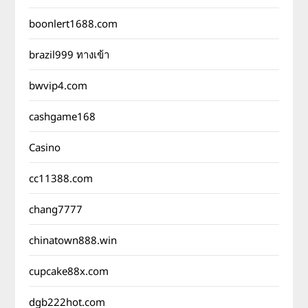
boonlert1688.com
brazil999 ทางเข้า
bwvip4.com
cashgame168
Casino
cc11388.com
chang7777
chinatown888.win
cupcake88x.com
dgb222hot.com