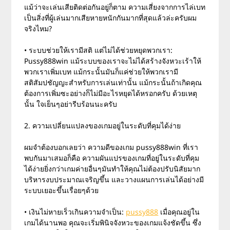
แม้ว่าจะเล่นเสียติดต่อกันอยู่ก็ตาม ความเสี่ยงจากการไล่เบท
เป็นสิ่งที่ผู้เล่นมากเสียหายหนักกันมากที่สุดแล้วล่ะครับผม
จริงไหม?
• ระบบช่วยให้เรามีสติ แต่ไม่ได้ช่วยหยุดพวกเรา:
Pussy888win แม้ระบบของเราจะไม่ได้สร้างจังหวะเร้าให้
พวกเราเพิ่มเบท แม้กระนั้นมันก็แค่ช่วยให้พวกเรามี
สติสัมปชัญญะสำหรับการเล่นเท่านั้น แม้กระนั้นถ้าเกิดคุณ
ต้องการเพิ่มซะอย่างก็ไม่มีอะไรหยุดได้หรอกครับ ด้วยเหตุ
นั้น ใจเย็นๆอย่ารีบร้อนนะครับ
2. ความเปลี่ยนแปลงของเกมอยู่ในระดับที่คุมได้ง่าย
ผมจำต้องบอกเลยว่า ความดีของเกม pussy888win ที่เรา
พบกันมาเสมอก็คือ ความผันแปรของเกมที่อยู่ในระดับที่คุม
ได้ง่ายยิ่งกว่าเกมค่ายอื่นๆมันทำให้คุณไม่ต้องปรับนิสัยมาก
บริหารงบประมาณเจริญขึ้น และวางแผนการเล่นได้อย่างมี
ระบบเยอะขึ้นเรื่อยๆด้วย
• เงินไม่หายเร็วเกินความจำเป็น:
pussy888
เมื่อคุณอยู่ใน
เกมได้นานพอ คุณจะเริ่มพินิจจังหวะของเกมแจ้งชัดขึ้น ซึ่ง