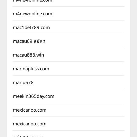
m4newonline.com
mac1bet789.com
macau69 สมัคร
macau888.win
marinapluss.com
mario678
meekin365day.com
mexicanoo.com
mexicanoo.com