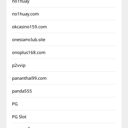
no1huay
no1huay.com
okcasino159.com
onesiamclub.site
onoplus168.com
p2vvip
pananthai99.com
panda555
PG
PG Slot