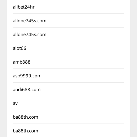
allbet24hr
allone745s.com
allone745s.com
alot66
amb888
asb9999.com
audi688.com
av
ba88th.com
ba88th.com