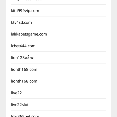
kitti999vip.com
ktv4sd.com
lalikabetsgame.com
lcbet444.com
lion123สล็อต
lionth168.com
lionth168.com
live22
live22slot
lnw365bet.com