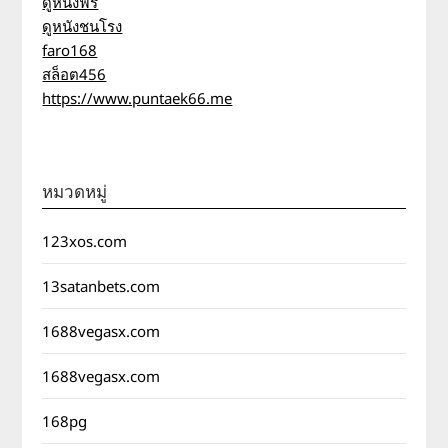
ดูหนังฟรี
ดูหนังชนโรง
faro168
สล็อต456
https://www.puntaek66.me
หมวดหมู่
123xos.com
13satanbets.com
1688vegasx.com
1688vegasx.com
168pg