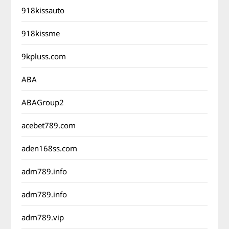
918kissauto
918kissme
9kpluss.com
ABA
ABAGroup2
acebet789.com
aden168ss.com
adm789.info
adm789.info
adm789.vip