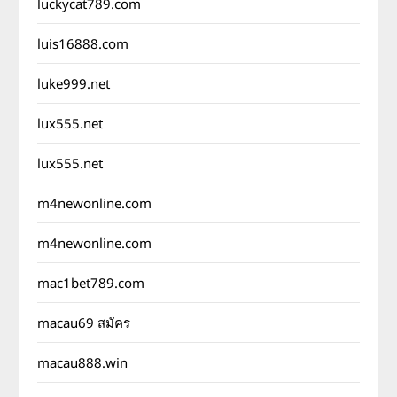
luckycat789.com
luis16888.com
luke999.net
lux555.net
lux555.net
m4newonline.com
m4newonline.com
mac1bet789.com
macau69 สมัคร
macau888.win