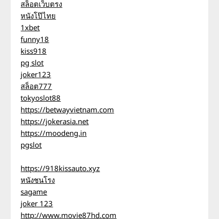
สล็อตเว็บตรง
หนังโป๊ไทย
1xbet
funny18
kiss918
pg slot
joker123
สล็อต777
tokyoslot88
https://betwayvietnam.com
https://jokerasia.net
https://moodeng.in
pgslot
https://918kissauto.xyz
หนังชนโรง
sagame
joker 123
http://www.movie87hd.com