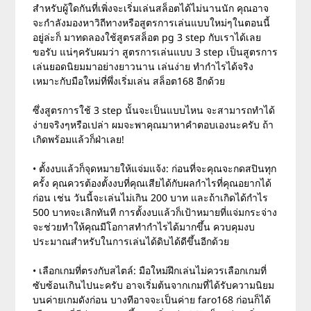
สำหรับผู้ใดกันที่เพิ่งจะเริ่มเล่นสล็อตได้ไม่นานนัก คุณอาจ
จะกำลังมองหาวิถีทางหรือสูตรการเล่นแบบใหม่ๆในตอนนี้
อยู่ล่ะก็ มาทดลองใช้สูตรสล็อต pg 3 step กับเราได้เลย
ขอรับ แน่ๆครับผมว่า สูตรการเล่นแบบ 3 step เป็นสูตรการ
เล่นยอดนิยมมาอย่างยาวนาน เล่นง่าย ทำกำไรได้จริง
เหมาะกับมือใหม่ที่พึ่งเริ่มเล่น สล็อต168 อีกด้วย
ซึ่งสูตรการใช้ 3 step นั้นจะเป็นแบบไหน จะสามารถทำได้
ง่ายจริงๆหรือเปล่า ผมจะพาคุณมาหาคำตอบเองนะครับ ถ้า
เกิดพร้อมแล้วก็ฝ่าเลย!
• ตั้งงบแล้วก็จุดหมายให้แจ่มแจ้ง: ก่อนที่จะคุณจะกดสปินทุก
ครั้ง คุณควรต้องตั้งงบที่คุณเสียได้กับผลกำไรที่คุณอยากได้
ก่อน เช่น วันนี้จะเล่นไม่เกิน 200 บาท และถ้าเกิดได้กำไร
500 บาทจะเลิกทันที การตั้งงบแล้วก็เป้าหมายที่แจ่มกระจ่าง
จะช่วยทำให้คุณมีโอกาสทำกำไรได้มากขึ้น ควบคุมงบ
ประมาณสำหรับในการเล่นได้ดิบได้ดีขึ้นอีกด้วย
• เลือกเกมที่ตรงกับสไตล์: มือใหม่ฝึกเล่นไม่ควรเลือกเกมที่
ซับซ้อนเกินไปนะครับ อาจเริ่มต้นจากเกมที่ได้รับความนิยม
บนค่ายเกมดังก่อน บางทีอาจจะเป็นค่าย faro168 ก่อนก็ได้