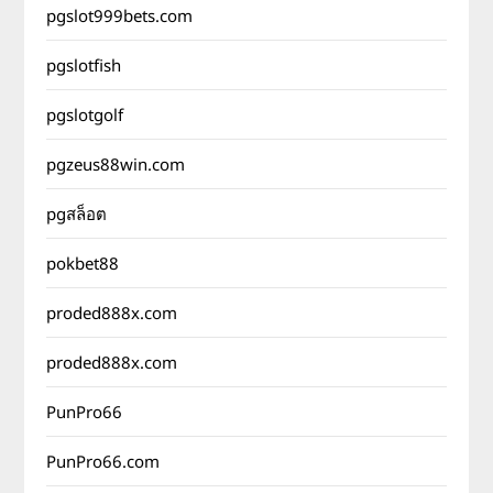
pgslot999bets.com
pgslotfish
pgslotgolf
pgzeus88win.com
pgสล็อต
pokbet88
proded888x.com
proded888x.com
PunPro66
PunPro66.com