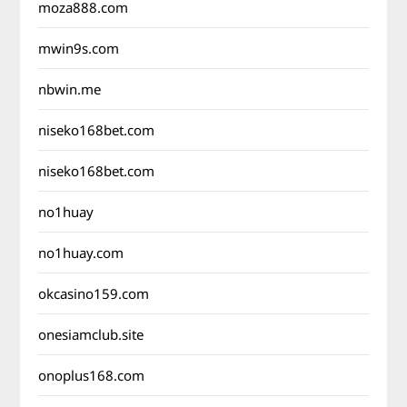
moza888.com
mwin9s.com
nbwin.me
niseko168bet.com
niseko168bet.com
no1huay
no1huay.com
okcasino159.com
onesiamclub.site
onoplus168.com