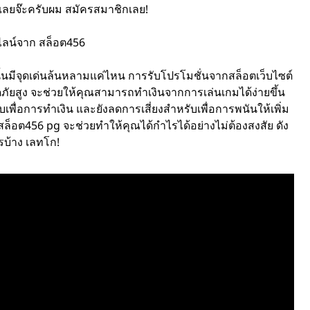
้เลยจ๊ะครับผม สมัครสมาชิกเลย!
ไลน์จาก สล็อต456
ั้นมีจุดเด่นล้นหลามแค่ไหน การรับโปรโมชั่นจากสล็อตเว็บไซต์
ภัยสูง จะช่วยให้คุณสามารถทำเงินจากการเล่นเกมได้ง่ายขึ้น
พื่อการทำเงิน และยังลดการเสี่ยงสำหรับเพื่อการพนันให้เพิ่ม
ราสล็อต456 pg จะช่วยทำให้คุณได้กำไรได้อย่างไม่ต้องสงสัย ดัง
รบ้าง เลทโก!