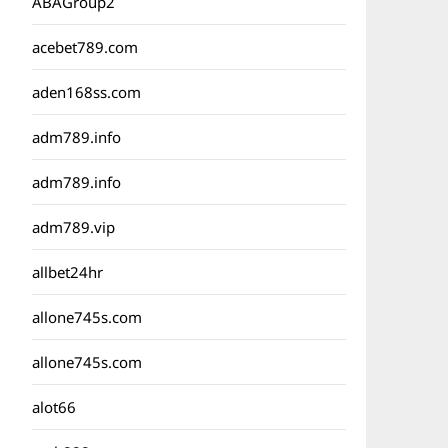
ABAGroup2
acebet789.com
aden168ss.com
adm789.info
adm789.info
adm789.vip
allbet24hr
allone745s.com
allone745s.com
alot66