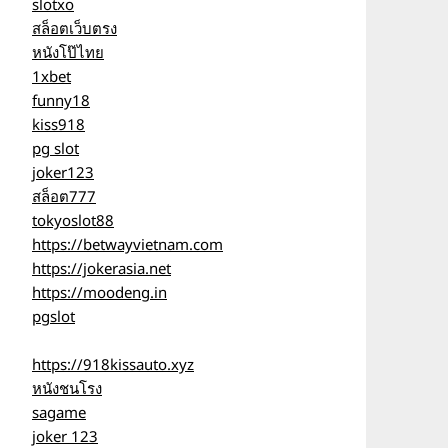
slotxo
สล็อตเว็บตรง
หนังโป๊ไทย
1xbet
funny18
kiss918
pg slot
joker123
สล็อต777
tokyoslot88
https://betwayvietnam.com
https://jokerasia.net
https://moodeng.in
pgslot
https://918kissauto.xyz
หนังชนโรง
sagame
joker 123