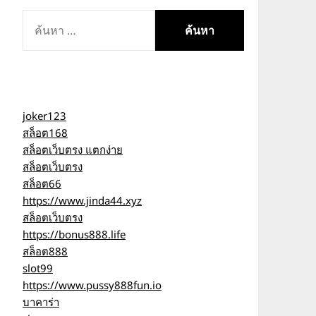
ค้นหา
สำหรับ:
joker123
สล็อต168
สล็อตเว็บตรง แตกง่าย
สล็อตเว็บตรง
สล็อต66
https://www.jinda44.xyz
สล็อตเว็บตรง
https://bonus888.life
สล็อต888
slot99
https://www.pussy888fun.io
บาคาร่า