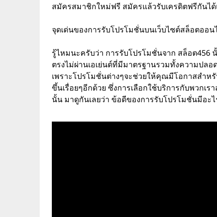
สมัครสมาชิกใหม่ฟรี สมัครแล้วรับเครดิตฟรีกันได
จุดเด่นของการรับโปรโมชั่นบนเว็บไซต์สล็อตออน
รู้ไหมนะครับว่า การรับโปรโมชั่นจาก สล็อต456 น
ตรงไม่ผ่านเอเย่นต์ที่มีมาตรฐานรวมทั้งความปลอด
เพราะโปรโมชั่นต่างๆจะช่วยให้คุณมีโอกาสสำหรับเ
ขึ้นเรื่อยๆอีกด้วย ซึ่งการเลือกใช้บริการกับพวกเ
นั้น มาดูกันเลยว่า ข้อดีของการรับโปรโมชั่นมีอะไ