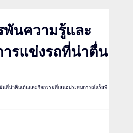
รพันความรู้และ
รแข่งรถที่น่าตื่น
ันที่น่าตื่นเต้นและกิจกรรมที่เสนอประสบการณ์แร็สพี