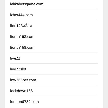
lalikabetsgame.com
lcbet444.com
lion123สล็อต
lionth168.com
lionth168.com
live22
live22slot
lnw365bet.com
lockdown168
london6789.com