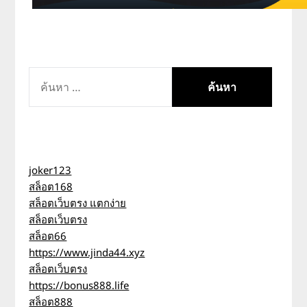
ค้นหา
สำหรับ:
joker123
สล็อต168
สล็อตเว็บตรง แตกง่าย
สล็อตเว็บตรง
สล็อต66
https://www.jinda44.xyz
สล็อตเว็บตรง
https://bonus888.life
สล็อต888