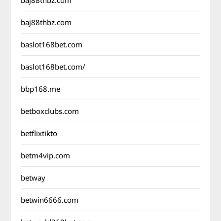
baj88thbz.com
baj88thbz.com
baslot168bet.com
baslot168bet.com/
bbp168.me
betboxclubs.com
betflixtikto
betm4vip.com
betway
betwin6666.com