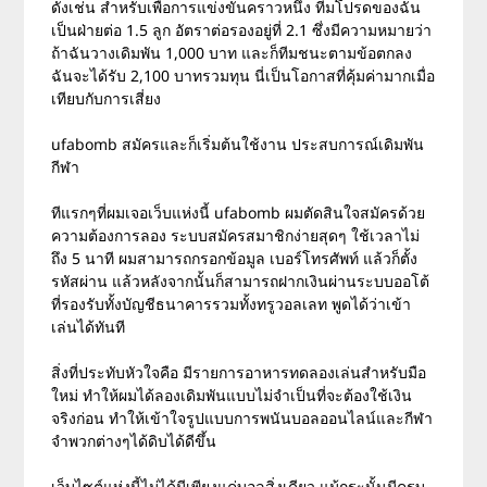
ดังเช่น สำหรับเพื่อการแข่งขันคราวหนึ่ง ทีมโปรดของฉัน
เป็นฝ่ายต่อ 1.5 ลูก อัตราต่อรองอยู่ที่ 2.1 ซึ่งมีความหมายว่า
ถ้าฉันวางเดิมพัน 1,000 บาท และก็ทีมชนะตามข้อตกลง
ฉันจะได้รับ 2,100 บาทรวมทุน นี่เป็นโอกาสที่คุ้มค่ามากเมื่อ
เทียบกับการเสี่ยง
ufabomb สมัครและก็เริ่มต้นใช้งาน ประสบการณ์เดิมพัน
กีฬา
ทีแรกๆที่ผมเจอเว็บแห่งนี้ ufabomb ผมตัดสินใจสมัครด้วย
ความต้องการลอง ระบบสมัครสมาชิกง่ายสุดๆ ใช้เวลาไม่
ถึง 5 นาที ผมสามารถกรอกข้อมูล เบอร์โทรศัพท์ แล้วก็ตั้ง
รหัสผ่าน แล้วหลังจากนั้นก็สามารถฝากเงินผ่านระบบออโต้
ที่รองรับทั้งบัญชีธนาคารรวมทั้งทรูวอลเลท พูดได้ว่าเข้า
เล่นได้ทันที
สิ่งที่ประทับหัวใจคือ มีรายการอาหารทดลองเล่นสำหรับมือ
ใหม่ ทำให้ผมได้ลองเดิมพันแบบไม่จำเป็นที่จะต้องใช้เงิน
จริงก่อน ทำให้เข้าใจรูปแบบการพนันบอลออนไลน์และกีฬา
จำพวกต่างๆได้ดิบได้ดีขึ้น
เว็บไซต์แห่งนี้ไม่ได้มีเพียงแค่บอลสิ่งเดียว แม้กระนั้นมีครบ