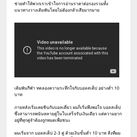
ช่วยทำให้พวกเราเข้าใจการอ่านราคาต่อรองรวมทั้ง
แนวทางวางเดิมพันโดยไม่ต้องกลัวเสียมากมาย
เดิมพันกีฬา ทดลองความระทึกใจกับบอลสเต็ป อย่างต่ำ 10
บาท
ภายหลังเริ่มเคยชินกับบอลเดี่ยว ผมก็เริ่มพึงพอใจ บอลสเต็ป
ซึ่งสามารถพนันหลายคู่ในใบเสร็จรับเงินเดียว แต่ความยาก
อยู่ที่ทุกคู่จำต้องถูกหมดเพื่อชนะ
ผมเริ่มจาก บอลสเต็ป 2-3 คู่ ด้วยเงินขั้นต่ำ 10 บาท สิ่งที่ผม