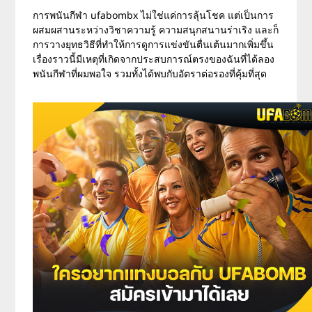
การพนันกีฬา ufabombx ไม่ใช่แค่การลุ้นโชค แต่เป็นการ
ผสมผสานระหว่างวิชาความรู้ ความสนุกสนานร่าเริง และก็
การวางยุทธวิธีที่ทำให้การดูการแข่งขันตื่นเต้นมากเพิ่มขึ้น
เรื่องราวนี้มีเหตุที่เกิดจากประสบการณ์ตรงของฉันที่ได้ลอง
พนันกีฬาที่ผมพอใจ รวมทั้งได้พบกับอัตราต่อรองที่คุ้มที่สุด