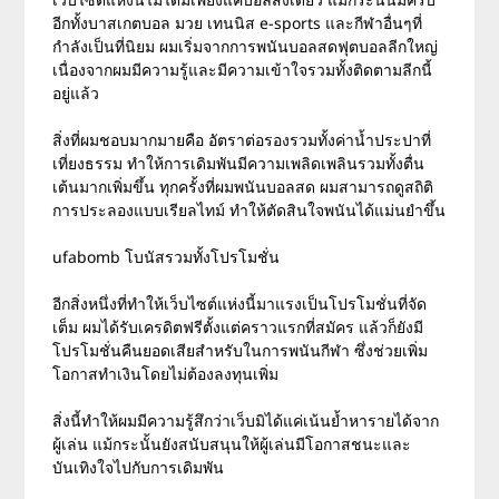
อีกทั้งบาสเกตบอล มวย เทนนิส e-sports และกีฬาอื่นๆที่
กำลังเป็นที่นิยม ผมเริ่มจากการพนันบอลสดฟุตบอลลีกใหญ่
เนื่องจากผมมีความรู้และมีความเข้าใจรวมทั้งติดตามลีกนี้
อยู่แล้ว
สิ่งที่ผมชอบมากมายคือ อัตราต่อรองรวมทั้งค่าน้ำประปาที่
เที่ยงธรรม ทำให้การเดิมพันมีความเพลิดเพลินรวมทั้งตื่น
เต้นมากเพิ่มขึ้น ทุกครั้งที่ผมพนันบอลสด ผมสามารถดูสถิติ
การประลองแบบเรียลไทม์ ทำให้ตัดสินใจพนันได้แม่นยำขึ้น
ufabomb โบนัสรวมทั้งโปรโมชั่น
อีกสิ่งหนึ่งที่ทำให้เว็บไซต์แห่งนี้มาแรงเป็นโปรโมชั่นที่จัด
เต็ม ผมได้รับเครดิตฟรีตั้งแต่คราวแรกที่สมัคร แล้วก็ยังมี
โปรโมชั่นคืนยอดเสียสำหรับในการพนันกีฬา ซึ่งช่วยเพิ่ม
โอกาสทำเงินโดยไม่ต้องลงทุนเพิ่ม
สิ่งนี้ทำให้ผมมีความรู้สึกว่าเว็บมิได้แค่เน้นย้ำหารายได้จาก
ผู้เล่น แม้กระนั้นยังสนับสนุนให้ผู้เล่นมีโอกาสชนะและ
บันเทิงใจไปกับการเดิมพัน