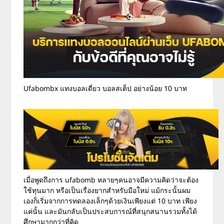
Ufabombx แทงบอลเดี่ยว บอลสเต็ป อย่างน้อย 10 บาท
เมื่อพูดถึงการ ufabomb หลายๆคนอาจมีความคิดว่าจะต้อง
ใช้ทุนมาก หรือเป็นเรื่องยากสำหรับมือใหม่ แม้กระนั้นผม
เองก็เริ่มจากการทดลองเล็กๆด้วยเงินเพียงแต่ 10 บาท เพียง
แค่นั้น และมันกลับเป็นประสบการณ์ที่สนุกสนานรวมทั้งได้
ศึกษามากกว่าที่คิด