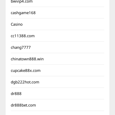
bwvip4.com
cashgame168
Casino
cc11388.com
chang7777
chinatown888.win
cupcake88x.com
dgb222hot.com
dr888
dr888bet.com