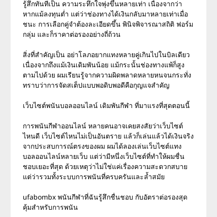
รู้สึกทันทีเป็น ความระทึกใจพุ่งขึ้นหลายเท่า เนื่องจากว่า
หากแม้ลงทุนต่ำ แต่ว่าช่องทางได้เงินกลับมาหลายเท่าเมื่อ
ชนะ การเลือกคู่จำต้องละเอียดขึ้น พินิจพิจารณาสถิติ ฟอร์ม
กลุ่ม และก็ราคาต่อรองอย่างถี่ถ้วน
สิ่งที่สำคัญเป็น อย่าโลภอยากแทงหลายคู่เกินไปในบิลเดียว
เนื่องจากถึงแม้เงินเดิมพันน้อย แม้กระนั้นช่องทางแพ้ก็สูง
ตามไปด้วย ผมเรียนรู้จากความผิดพลาดหลายหนจนกระทั่ง
ทราบว่าการจัดสเต็ปแบบพอดิบพอดีคือกุญแจสำคัญ
เว็บไซต์พนันบอลออนไลน์ เดิมพันกีฬา ที่มาแรงที่สุดตอนนี้
การพนันกีฬาออนไลน์ หลายคนอาจเคยสงสัยว่าเว็บไซต์
ไหนดี เว็บไซต์ไหนไม่เป็นอันตราย แล้วก็เล่นแล้วได้เงินจริง
จากประสบการณ์ตรงของผม ผมได้ลองเล่นเว็บไซต์แทง
บอลออนไลน์หลายเว็บ แต่ว่ามีหนึ่งเว็บไซต์ที่ทำให้ผมชื่น
ชอบเยอะที่สุด ด้วยเหตุว่าไม่ใช่แค่เรื่องความสะดวกสบาย
แต่ว่ารวมทั้งระบบการพนันที่ครบครันและล้ำสมัย
ufabombx พนันกีฬาที่ฉันรู้สึกชื่นชอบ กับอัตราต่อรองสุด
คุ้มสำหรับการพนัน