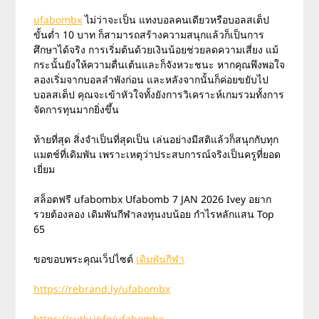
ufabombx
ไม่ว่าจะเป็น แทงบอลคนเดียวหรือบอลสเต็ป
ขั้นต่ำ 10 บาท ก็สามารถสร้างความสนุกแล้วก็เป็นการ
ศึกษาได้จริง การเริ่มต้นด้วยเงินน้อยช่วยลดความเสี่ยง แม้
กระนั้นยังให้ความตื่นเต้นและก็จังหวะชนะ หากคุณพึงพอใจ
ลองเริ่มจากบอลลำพังก่อน และหลังจากนั้นก็ค่อยขยับไป
บอลสเต็ป คุณจะเข้าหัวใจทั้งยังการวิเคราะห์เกมรวมทั้งการ
จัดการทุนมากยิ่งขึ้น
ท้ายที่สุด สิ่งจำเป็นที่สุดเป็น เล่นอย่างมีสติแล้วก็สนุกกับทุก
แมตช์ที่เดิมพัน เพราะเหตุว่าประสบการณ์จริงเป็นครูที่ยอด
เยี่ยม
สล็อตฟรี ufabombx Ufabomb 7 JAN 2026 Ivey อยาก
รวยต้องลอง เดิมพันกีฬาลงทุนงบน้อย กำไรหลักแสน Top
65
ขอขอบพระคุณเว็ปไซต์
เดิมพันกีฬา
https://rebrand.ly/ufabombx
https://cutly.info/ufabombx