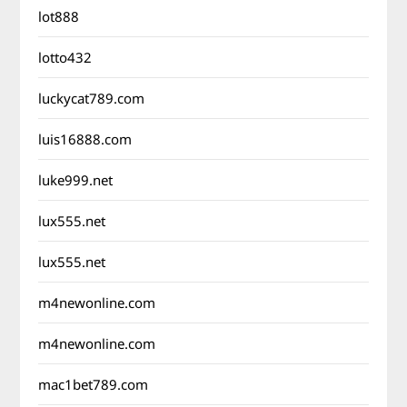
lot888
lotto432
luckycat789.com
luis16888.com
luke999.net
lux555.net
lux555.net
m4newonline.com
m4newonline.com
mac1bet789.com