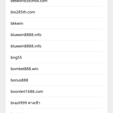
betworld369hot.com
bio285th.com
bkkwin
bluewin8888.info
bluewin8888.info
bng55
bombet888.win
bonus888
boonlert1688.com
brazil999 ทางเข้า