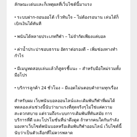
ลักษณะเด่นและก็เหตุผลที่เว็บไซต์นี้มาแรง
• ระบบฝาก-ถอนออโต้ เร็วทันใจ – ไม่ต้องรอนาน เล่นได้ก็
เบิกเงินได้ทันที
• พนันได้หลายประเภทกีฬา – ไม่จำกัดเพียงแค่บอล
• ค่าน้ำประปาชอบธรรม อัตราต่อรองดี – เพิ่มช่องทางทำ
กำไร
• มีเมนูทดสอบเล่นแล้วก็สูตรชี้แนะ – สำหรับมือใหม่รวมทั้ง
มือโปร
• บริการลูกค้า 24 ชั่วโมง – มีแอดไม่นตอบคำถามทุกเรื่อง
สำหรับผม เว็บพนันบอลออนไลน์และเดิมพันกีฬาที่ผมได้
ทดลองเล่นช่วงนี้นับว่ามาแรงที่สุดจริงๆไม่ใช่แค่ความ
สะดวกสบาย แต่รวมถึงระบบการเดิมพันที่ทันสมัย การ
บริการที่ดี และโปรโมชั่นที่น่าดึงดูด ถ้าหากคนใดกันกำลัง
มองหาเว็บไซต์พนันบอลหรือเดิมพันกีฬาออนไลน์ เว็บไซต์นี้
นับว่าเป็นตัวเลือกที่ไม่ควรพลาด