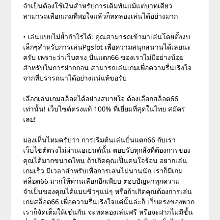
จำเป็นต้องใช้เงินสำหรับการเดิมพันแม้แต่บาทเดียว
สามารถเลือกเกมที่พอใจแล้วก็ทดลองเล่นได้อย่างมาก
• เล่นแบบไม่ย้ำกำไรได้: คุณสามารถเข้ามาเล่นโดยตั้งงบ
เล็กๆสำหรับการเล่นPgslot เพื่อความสนุกสนานได้เลยนะ
ครับ เพราะว่าเว็บตรง ปั่นแตก66 ของเราไม่มีอย่างน้อย
สำหรับในการฝากถอน สามารถเล่นเกมเพื่อความรื่นเริงใจ
จากที่ปรารถนาได้อย่างแน่แท้ขอรับ
เลือกเล่นเกมสล็อตได้อย่างสบายใจ ต้องเลือกสล็อต66
เท่านั้น! เว็บไซต์ตรงแท้ 100% ที่เยี่ยมที่สุดในไทย สมัคร
เลย!
มองเห็นไหมครับว่า การเริ่มต้นเล่นปั่นแตก66 กับเรา
เว็บไซต์ตรงไม่ผ่านเอเย่นต์นั้น ตอบรับทุกสิ่งที่ต้องการของ
คุณได้มากขนาดไหน ถ้าเกิดคุณเป็นคนใจร้อน อยากเล่น
เกมเร็ว มีเวลาสำหรับเพื่อการเล่นไม่นานนัก เราก็มีเกม
สล็อต66 มากให้ท่านเลือกอีกเพียบ ตอบปัญหาทุกความ
จำเป็นของคุณได้แบบชิวๆแน่ๆ หรือถ้าเกิดคุณต้องการเล่น
เกมสล็อต66 เพื่อความรื่นเริงใจแค่นั้นล่ะก็ เว็บตรงของพวก
เราก็จัดเต็มให้เช่นกัน จะทดลองเล่นฟรี หรือจะฝากไม่มีขั้น