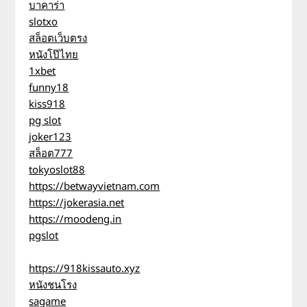
บาคาร่า
slotxo
สล็อตเว็บตรง
หนังโป๊ไทย
1xbet
funny18
kiss918
pg slot
joker123
สล็อต777
tokyoslot88
https://betwayvietnam.com
https://jokerasia.net
https://moodeng.in
pgslot
https://918kissauto.xyz
หนังชนโรง
sagame