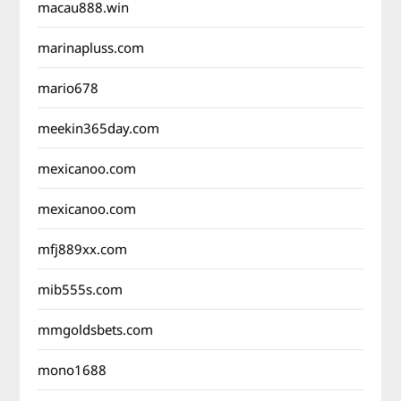
macau888.win
marinapluss.com
mario678
meekin365day.com
mexicanoo.com
mexicanoo.com
mfj889xx.com
mib555s.com
mmgoldsbets.com
mono1688