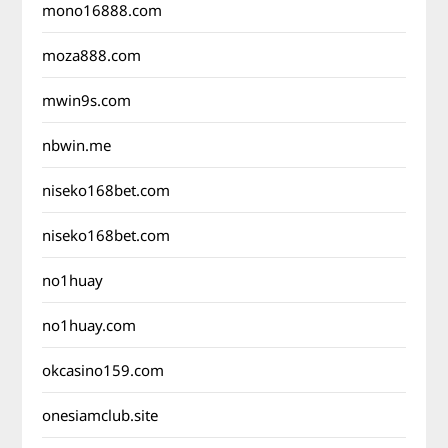
mono16888.com
moza888.com
mwin9s.com
nbwin.me
niseko168bet.com
niseko168bet.com
no1huay
no1huay.com
okcasino159.com
onesiamclub.site