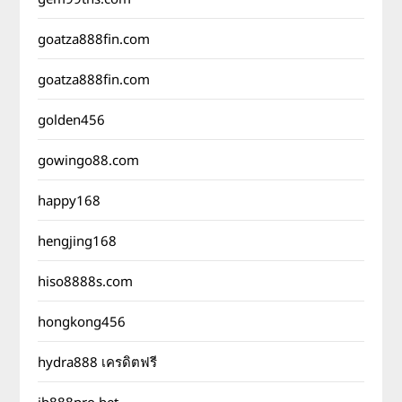
goatza888fin.com
goatza888fin.com
golden456
gowingo88.com
happy168
hengjing168
hiso8888s.com
hongkong456
hydra888 เครดิตฟรี
ib888pro.bet