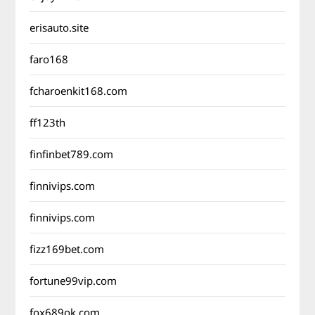
erisauto.site
faro168
fcharoenkit168.com
ff123th
finfinbet789.com
finnivips.com
finnivips.com
fizz169bet.com
fortune99vip.com
fox689ok.com