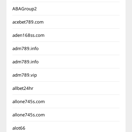
ABAGroup2
acebet789.com
aden168ss.com
adm789.info
adm789.info
adm789.vip
allbet24hr
allone745s.com
allone745s.com
alot66