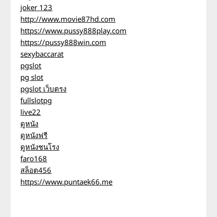
joker 123
http://www.movie87hd.com
https://www.pussy888play.com
https://pussy888win.com
sexybaccarat
pgslot
pg slot
pgslot เว็บตรง
fullslotpg
live22
ดูหนัง
ดูหนังฟรี
ดูหนังชนโรง
faro168
สล็อต456
https://www.puntaek66.me