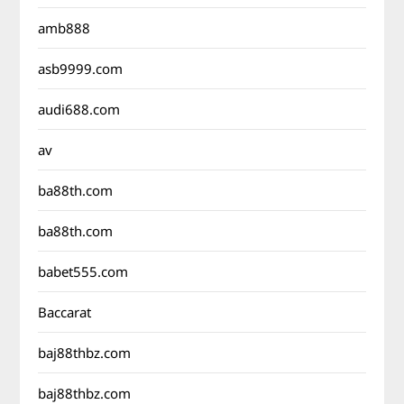
amb888
asb9999.com
audi688.com
av
ba88th.com
ba88th.com
babet555.com
Baccarat
baj88thbz.com
baj88thbz.com