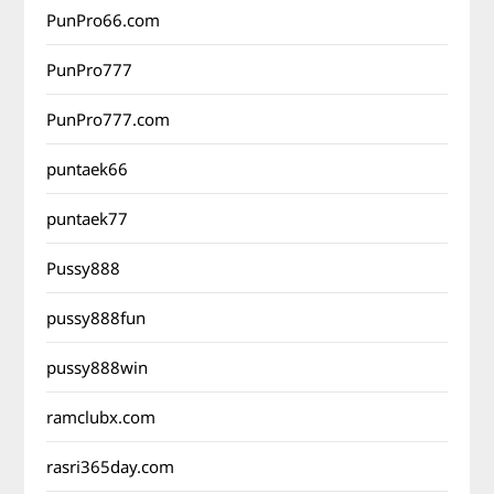
PunPro66.com
PunPro777
PunPro777.com
puntaek66
puntaek77
Pussy888
pussy888fun
pussy888win
ramclubx.com
rasri365day.com