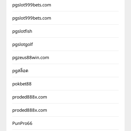
pgslot999bets.com
pgslot999bets.com
pgslotfish
pgslotgolf
pgzeus88win.com
pgสล็อต
pokbet88
proded888x.com
proded888x.com
PunPro66