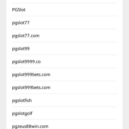
PGSlot
pgslot77
pgslot77.com
pgslot99
pgslot9999.co
pgslot999bets.com
pgslot999bets.com
pgslotfish
pgslotgolf
pgzeus88win.com