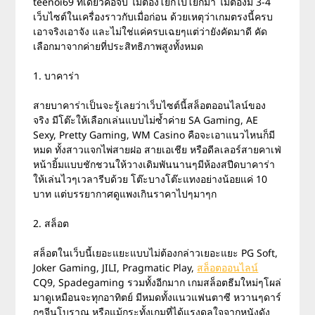
teenoi69 ทีเดียวคือจบ ไม่ต้องโยกไปโยกมา ไม่ต้องมี 3-4
เว็บไซต์ในเครื่องราวกับเมื่อก่อน ด้วยเหตุว่าเกมตรงนี้ครบ
เอาจริงเอาจัง และไม่ใช่แค่ครบเฉยๆแต่ว่ายังคัดมาดี คัด
เลือกมาจากค่ายที่ประสิทธิภาพสูงทั้งหมด
1. บาคาร่า
สายบาคาร่าเป็นจะรู้เลยว่าเว็บไซต์นี้สล็อตออนไลน์ของ
จริง มีโต๊ะให้เลือกเล่นแบบไม่ซ้ำค่าย SA Gaming, AE
Sexy, Pretty Gaming, WM Casino คือจะเอาแนวไหนก็มี
หมด ทั้งสาวแจกไพ่สายฝอ สายเอเชีย หรือดีลเลอร์สายคาเฟ่
หน้ายิ้มแบบชักชวนให้วางเดิมพันนานๆมีห้องสปีดบาคาร่า
ให้เล่นไวๆเวลารีบด้วย โต๊ะบางโต๊ะแทงอย่างน้อยแค่ 10
บาท แต่บรรยากาศดูแพงเกินราคาไปๆมาๆก
2. สล็อต
สล็อตในเว็บนี้เยอะแยะแบบไม่ต้องกล่าวเยอะแยะ PG Soft,
Joker Gaming, JILI, Pragmatic Play,
สล็อตออนไลน์
CQ9, Spadegaming รวมทั้งอีกมาก เกมสล็อตธีมใหม่ๆโผล่
มาดูเหมือนจะทุกอาทิตย์ มีหมดทั้งแนวแฟนตาซี หวานๆดาร์
กๆจีนโบราณ หรือแม้กระทั้งเกมที่ได้แรงดลใจจากหนังดัง