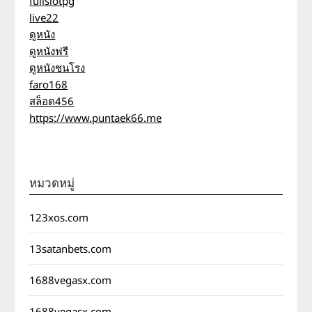
fullslotpg
live22
ดูหนัง
ดูหนังฟรี
ดูหนังชนโรง
faro168
สล็อต456
https://www.puntaek66.me
หมวดหมู่
123xos.com
13satanbets.com
1688vegasx.com
1688vegasx.com