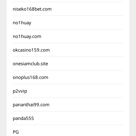
niseko168bet.com
no1huay
no1huay.com
okcasino159.com
onesiamclub.site
onoplus168.com
p2vvip
pananthai99.com
panda555
PG