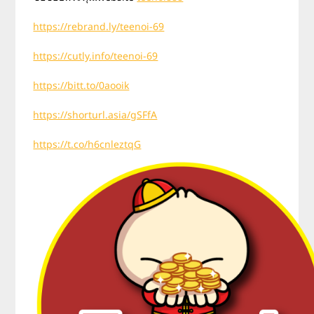
https://rebrand.ly/teenoi-69
https://cutly.info/teenoi-69
https://bitt.to/0aooik
https://shorturl.asia/gSFfA
https://t.co/h6cnleztqG