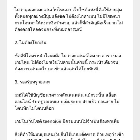
ไม่ว่าคุณจะเคยเล่นเว็บไหนมา เว็บไซต์แห่งนี้คือใช้ง่ายสุด
ทั้งหมดทุกอย่างมีปุ่มแจ้งชัด ไม่ต้องไถหาเมนู ไม่มีโฆษณา
กระโจนมาให้หงุดหงิดรำคาญ แล้วก็ที่สำคัญคือเร็วมาก ไม่
ต้องคอยโหลดจนกระทั่งหมดอารมณ์
2. ไม่ต้องโยกเงิน
ข้อดีที่โคตรหนำใจผมคือ ไม่ว่าจะเล่นสล็อต บาคาร่า บอล
เกมไหน ไม่ต้องโยกเงินไปค่ายนั้นค่ายนี้ กระเป๋าเดียวจบ
ต้องการเล่นอะไร กดเข้าแล้วเล่นได้โดยทันที
3. รองรับทรูวอเลท
ผมมิได้ใช้บัญชีธนาคารหลักเล่นพนัน แม้กระนั้น สล็อต
ออนไลน์ รับทรูวอเลทแบบเต็มระบบ ฝากเร็ว ถอนง่าย ไม่
โดนหัก ไม่โดนบล็อก
เกมในเว็บไซต์ teenoi69 มีครบแบบไม่จำเป็นต้องหาเพิ่ม
สิ่งที่ทำให้ผมหยุดเล่นเว็บอื่นได้แบบเด็ดขาด ด้วยเหตุว่าเข้า