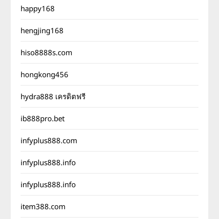
happy168
hengjing168
hiso8888s.com
hongkong456
hydra888 เครดิตฟรี
ib888pro.bet
infyplus888.com
infyplus888.info
infyplus888.info
item388.com