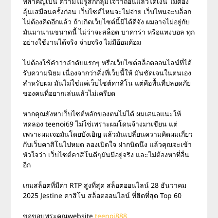
ที่สำคัญเป็น ความไม่รู้สึกกลุ้มใจว่าถอนแล้วได้เงิน ไม่ต้อง
ลุ้นเสมือนครั้งก่อน เว็บไซต์ไหนจะไม่จ่าย เว็บไหนจะบล็อก
ไม่ต้องคิดอีกแล้ว ถ้าเกิดเว็บไซต์นี้มิได้ดีจัง ผมอาจไม่อยู่กับ
มันมานานขนาดนี้ ไม่ว่าจะสล็อต บาคาร่า หรือแทงบอล ทุก
อย่างใช้งานได้จริง จ่ายจริง ไม่มีอ้อมค้อม
ไม่ต้องใช้คำว่าลำดับแรกๆ หรือเว็บไซต์สล็อตออนไลน์ที่ได้
รับความนิยม เนื่องจากว่าสิ่งที่เว็บนี้ให้ มันชัดเจนในตนเอง
สำหรับผม มันไม่ใช่แค่เว็บไซต์คาสิโน แต่คือพื้นที่ปลอดภัย
ของคนที่อยากเล่นแล้วไม่เครียด
หากคุณยังหาเว็บไซต์หลักของตนไม่ได้ ผมเสนอแนะให้
ทดลอง teenoi69 ไม่ใช่เพราะผมโดนจ้างมาเขียน แต่
เพราะผมเจอมันโดยบังเอิญ แล้วมันเปลี่ยนความคิดผมเกี่ยว
กับเว็บคาสิโนไปหมด ลองเปิดใจ ฝากนิดนึง แล้วคุณจะเข้า
หัวใจว่า เว็บไซต์คาสิโนดีๆมันมีอยู่จริง และไม่ต้องหาที่อื่น
อีก
เกมสล็อตที่มีค่า RTP สูงที่สุด สล็อตออนไลน์ 28 ธันวาคม
2025 Jestine คาสิโน สล็อตออนไลน์ ที่ฮิตที่สุด Top 60
ขอขอบพระคุณwebsite
teenoi888