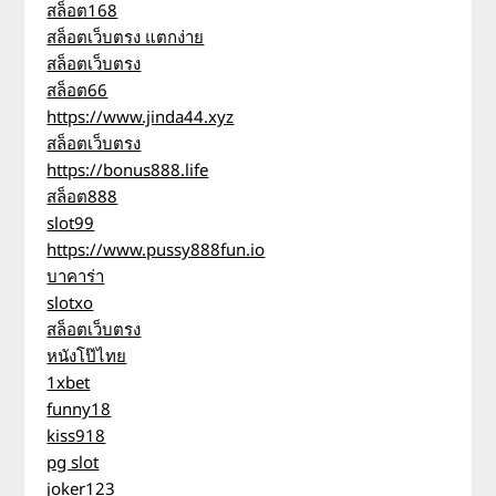
สล็อต168
สล็อตเว็บตรง แตกง่าย
สล็อตเว็บตรง
สล็อต66
https://www.jinda44.xyz
สล็อตเว็บตรง
https://bonus888.life
สล็อต888
slot99
https://www.pussy888fun.io
บาคาร่า
slotxo
สล็อตเว็บตรง
หนังโป๊ไทย
1xbet
funny18
kiss918
pg slot
joker123