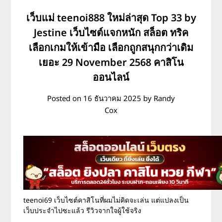
เว็บแม่ teenoi888 ใหม่ล่าสุด Top 33 by
Jestine เว็บไซต์แจกหนัก สล็อต ทริค
เลือกเกมให้เข้ามือ เลือกถูกสนุกกว่าเดิม
เยอะ 29 November 2568 คาสิโน
ออนไลน์
Posted on
16 ธันวาคม 2025
by
Randy
Cox
teenoi69 เว็บไซต์คาสิโนที่ผมไม่คิดจะเล่น แต่แปลงเป็น
เว็บประจำไปซะแล้ว รีวิวจากใจผู้ใช้จริง