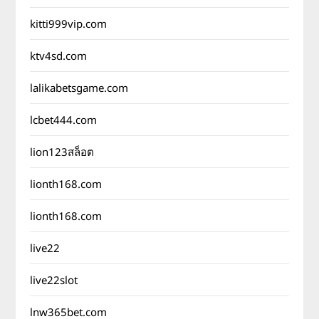
kitti999vip.com
ktv4sd.com
lalikabetsgame.com
lcbet444.com
lion123สล็อต
lionth168.com
lionth168.com
live22
live22slot
lnw365bet.com