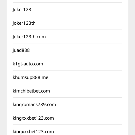
Joker123
joker123th
Joker123th.com
juad888
k1gt-auto.com
khumsup888.me
kimchibetbet.com
kingromans789.com
kingxxxbet123.com
kingxxxbet123.com