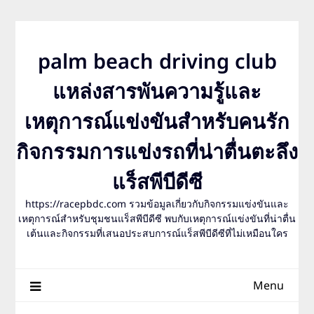
Skip
to
content
palm beach driving club
แหล่งสารพันความรู้และ
เหตุการณ์แข่งขันสำหรับคนรัก
กิจกรรมการแข่งรถที่น่าตื่นตะลึง
แร็สพีบีดีซี
https://racepbdc.com รวมข้อมูลเกี่ยวกับกิจกรรมแข่งขันและ
เหตุการณ์สำหรับชุมชนแร็สพีบีดีซี พบกับเหตุการณ์แข่งขันที่น่าตื่น
เต้นและกิจกรรมที่เสนอประสบการณ์แร็สพีบีดีซีที่ไม่เหมือนใคร
Menu