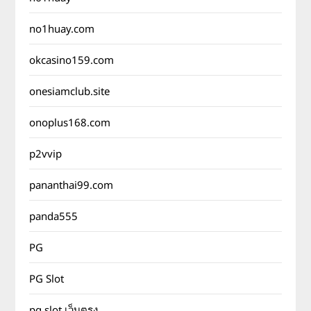
no1huay.com
okcasino159.com
onesiamclub.site
onoplus168.com
p2vvip
pananthai99.com
panda555
PG
PG Slot
pg slot เว็บตรง