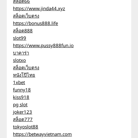
สล็อต66
https://www.jinda44.xyz
สล็อตเว็บตรง
https://bonus888.life
สล็อต888
slot99
https://www.pussy888fun.io
บาคาร่า
slotxo
สล็อตเว็บตรง
หนังโป๊ไทย
1xbet
funny18
kiss918
pg slot
joker123
สล็อต777
tokyoslot88
https://betwayvietnam.com