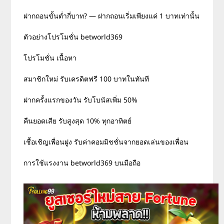
ฝากถอนขั้นต่ำกี่บาท? — ฝากถอนเริ่มเพียงแค่ 1 บาทเท่านั้น
ตัวอย่างโปรโมชั่น betworld369
โปรโมชั่น เนื้อหา
สมาชิกใหม่ รับเครดิตฟรี 100 บาทในทันที
ฝากครั้งแรกของวัน รับโบนัสเพิ่ม 50%
คืนยอดเสีย รับสูงสุด 10% ทุกอาทิตย์
เชื้อเชิญเพื่อนฝูง รับค่าคอมมิชชั่นจากยอดเล่นของเพื่อน
การใช้แรงงาน betworld369 บนมือถือ