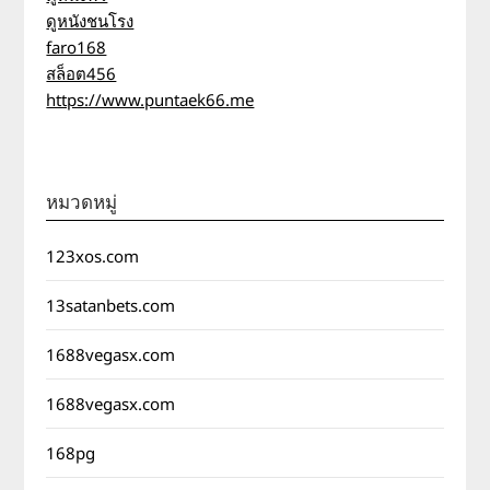
ดูหนังชนโรง
faro168
สล็อต456
https://www.puntaek66.me
หมวดหมู่
123xos.com
13satanbets.com
1688vegasx.com
1688vegasx.com
168pg