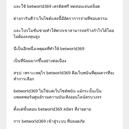
และใช้ betworld369 เครดิตฟรี ทดสอบเล่นสล็อต
ต่างการันตีว่าเว็บไซต์แห่งนี้มีอัตราการจ่ายที่ชอบธรรม
และโปรโมชั่นช่วยทำให้พวกเขาสามารถสร้างกำไรได้โดย
ไม่ต้องลงทุนสูง
นี่เป็นอีกหนึ่งเหตุผลที่ทำให้ betworld369
เป็นที่นิยมมากขึ้นอย่างต่อเนื่อง
สรุป: เพราะเหตุไร betworld369 คือเว็บพนันที่คุณควรที่จะ
ทำการเลือก
betworld369 ไม่ใช่แค่เว็บไซต์พนัน แม้กระนั้นเป็น
แพลตฟอร์มศูนย์รวมความบันเทิงออนไลน์ครบวงจร
ตั้งแต่ขั้นตอน betworld369 สมัคร ที่ง่ายดาย
การ betworld369 เข้าสู่ระบบ ที่ปลอดภัย