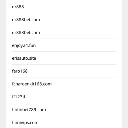
dr888
dr888bet.com
dr888bet.com
enjoy24.fun
erisauto.site
faro168
fcharoenkit168.com
ff123th
finfinbet789.com
finnivips.com