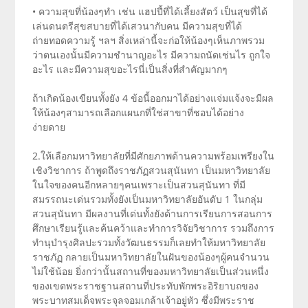
• ความสุขที่น้องๆทำ เช่น แฮปปี้ที่ได้เลี้ยงสัตว์ เป็นสุขที่ได้
เล่นดนตรีสุขสบายที่ได้เสวนากับคน มีความสุขที่ได้
ถ่ายทอดความรู้ ฯลฯ สิ่งเหล่านี้จะก่อให้น้องๆเห็นภาพรวม
ว่าตนเองนั้นมีความชำนาญอะไร มีความถนัดเช่นไร ถูกใจ
อะไร และมีความสุขอะไรนี่เป็นสิ่งที่สำคัญมากๆ
ถ้าเกิดน้องเขียนทั้งยัง 4 ข้อนี้ออกมาได้อย่างแจ่มแจ้งจะมีผล
ให้น้องๆสามารถเลือกแผนกที่ใช่สาขาที่ชอบได้อย่าง
ง่ายดาย
2.ให้เลือกมหาวิทยาลัยที่มีศักยภาพด้านความพร้อมเพรียงใน
เชิงวิชาการ ถ้าพูดถึงราชภัฏสวนสุนันทา เป็นมหาวิทยาลัย
ในใจของคนอีกหลายๆคนเพราะเป็นสวนสุนันทา ที่มี
สมรรถนะเด่นรวมทั้งยังเป็นมหาวิทยาลัยอันดับ 1 ในกลุ่ม
สวนสุนันทา มีผลงานที่เด่นทั้งยังด้านการเรียนการสอนการ
ศึกษาเรียนรู้และค้นคว้าและทำการวิจัยวิชาการ รวมถึงการ
ทำนุบำรุงศิลปะรวมทั้งวัฒนธรรมก็เลยทำให้มหาวิทยาลัย
ราชภัฏ กลายเป็นมหาวิทยาลัยในฝันของน้องๆผู้คนจำนวน
ไม่ใช้น้อย ยิ่งกว่านั้นสถานที่ของมหาวิทยาลัยเป็นส่วนหนึ่ง
ของเขตพระราชฐานสถานที่ประทับพักพระอิริยาบถของ
พระบาทสมเด็จพระจุลจอมเกล้าเจ้าอยู่หัว ซึ่งมีพระราช