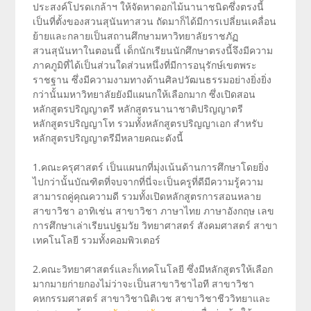
ประสงค์โปรดเกล้าฯ ให้จัดหาดอกไม้นานาชนิดซึ่งตรงนี้
เป็นที่ตั้งของสวนสุนันทาสวน ถัดมาก็ได้มีการเปลี่ยนเคลื่อน
ย้ายและกลายเป็นสถานศึกษามหาวิทยาลัยราชภัฏ
สวนสุนันทาในตอนนี้ เด็กนักเรียนนักศึกษาตรงนี้จึงมีความ
ภาคภูมิที่ได้เป็นส่วนใดส่วนหนึ่งที่มีการอนุรักษ์เขตพระ
ราชฐาน ซึ่งมีความงามทางด้านศิลปวัฒนธรรมอย่างยิ่งยิ่ง
กว่านั้นมหาวิทยาลัยยังมีแผนกให้เลือกมาก ซึ่งเปิดสอน
หลักสูตรปริญญาตรี หลักสูตรนานาชาติปริญญาตรี
หลักสูตรปริญญาโท รวมทั้งหลักสูตรปริญญาเอก สำหรับ
หลักสูตรปริญญาตรีมีหลายคณะดังนี้
1.คณะครุศาสตร์ เป็นแผนกที่มุ่งเน้นด้านการศึกษาโดยยิ่ง
ไปกว่านั้นบัณฑิตที่จบจากที่นี่จะเป็นครูที่ดีมีความรู้ความ
สามารถคู่คุณความดี รวมทั้งเปิดหลักสูตรการสอนหลาย
สาขาวิชา อาทิเช่น สาขาวิชา ภาษาไทย ภาษาอังกฤษ เลข
การศึกษาเล่าเรียนปฐมวัย วิทยาศาสตร์ สังคมศาสตร์ สาขา
เทคโนโลยี รวมทั้งคอมพิวเตอร์
2.คณะวิทยาศาสตร์และก็เทคโนโลยี ซึ่งมีหลักสูตรให้เลือก
มากมายก่ายกองไม่ว่าจะเป็นสาขาวิชาไอที สาขาวิชา
คหกรรมศาสตร์ สาขาวิชานิติเวช สาขาวิชาชีววิทยาและ