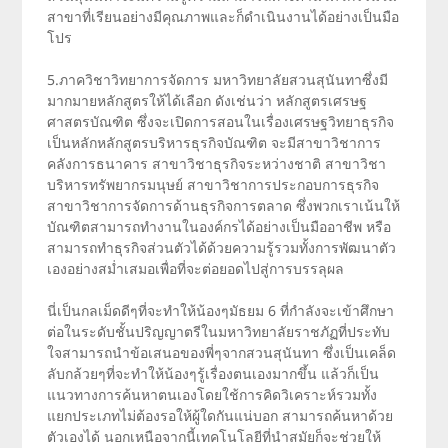
สาขาที่เรียนอย่างมีคุณภาพและก็ดำเนินงานได้อย่างเป็นมือ
โปร
5.ภาควิชาวิทยาการจัดการ มหาวิทยาลัยสวนสุนันทาซึ่งมี
มากมายหลักสูตรให้ได้เลือก ดังเช่นว่า หลักสูตรเศรษฐ
ศาสตรบัณฑิต ซึ่งจะเปิดการสอนในเรื่องเศรษฐวิทยาธุรกิจ
เป็นหลักหลักสูตรบริหารธุรกิจบัณฑิต จะมีสาขาวิชาการ
คลังการธนาคาร สาขาวิชาธุรกิจระหว่างชาติ สาขาวิชา
บริหารทรัพยากรมนุษย์ สาขาวิชาการประกอบการธุรกิจ
สาขาวิชาการจัดการด้านธุรกิจการตลาด ซึ่งพวกเราเน้นให้
บัณฑิตสามารถทำงานในองค์กรได้อย่างเป็นมืออาชีพ หรือ
สามารถทำธุรกิจส่วนตัวได้ด้วยความรู้รวมทั้งการพัฒนาตัว
เองอย่างสม่ำเสมอเพื่อที่จะต่อยอดไปสู่การบรรลุผล
นี่เป็นกลเม็ดดีๆที่จะทำให้น้องๆมัธยม 6 ที่กำลังจะเข้าศึกษา
ต่อในระดับชั้นปริญญาตรีในมหาวิทยาลัยราชภัฏที่ประทับ
ใจสามารถนำข้อเสนอของพี่ๆจากสวนสุนันทา ซึ่งเป็นเคล็ด
ลับกล้วยๆที่จะทำให้น้องๆรู้เรื่องตนเองมากขึ้น แล้วก็เป็น
แนวทางการค้นหาตนเองโดยใช้การคิดวิเคราะห์รวมทั้ง
แยกประเภทไม่ต้องรอให้ผู้ใดกันแน่บอก สามารถค้นหาด้วย
ตัวเองได้ นอกเหนือจากนี้เทคโนโลยีที่นำสมัยก็จะช่วยให้