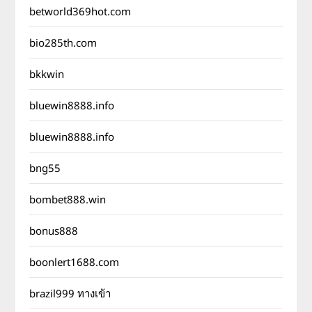
betworld369hot.com
bio285th.com
bkkwin
bluewin8888.info
bluewin8888.info
bng55
bombet888.win
bonus888
boonlert1688.com
brazil999 ทางเข้า