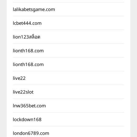
lalikabetsgame.com
lcbet444.com
lion123สล็อต
lionth168.com
lionth168.com
live22
live22slot
lnw365bet.com
lockdown168
london6789.com