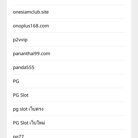
onesiamclub.site
onoplus168.com
p2vvip
pananthai99.com
panda555
PG
PG Slot
pg slot เว็บตรง
PG Slot เว็บใหม่
pg77