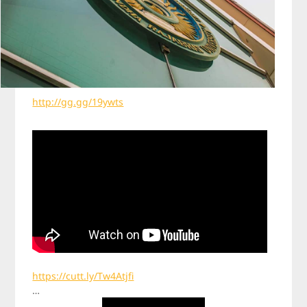
http://gg.gg/19ywts
https://cutt.ly/Tw4Atjfi
…