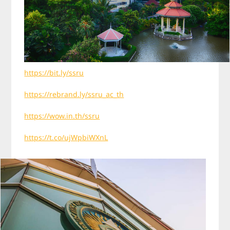
https://bit.ly/ssru
https://rebrand.ly/ssru_ac_th
https://wow.in.th/ssru
https://t.co/ujWpbiWXnL