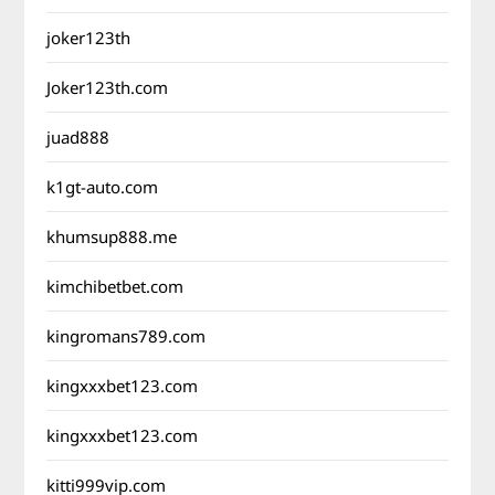
joker123th
Joker123th.com
juad888
k1gt-auto.com
khumsup888.me
kimchibetbet.com
kingromans789.com
kingxxxbet123.com
kingxxxbet123.com
kitti999vip.com