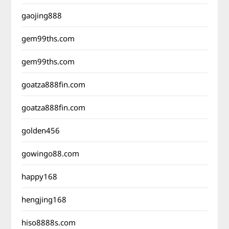
gaojing888
gem99ths.com
gem99ths.com
goatza888fin.com
goatza888fin.com
golden456
gowingo88.com
happy168
hengjing168
hiso8888s.com