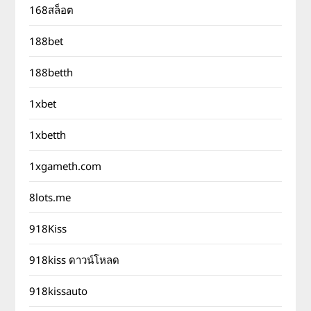
168สล็อต
188bet
188betth
1xbet
1xbetth
1xgameth.com
8lots.me
918Kiss
918kiss ดาวน์โหลด
918kissauto