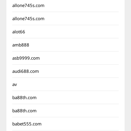
allone745s.com
allone745s.com
alot66
amb888
asb9999.com
audi688.com
av
ba88th.com
ba88th.com
babet555.com