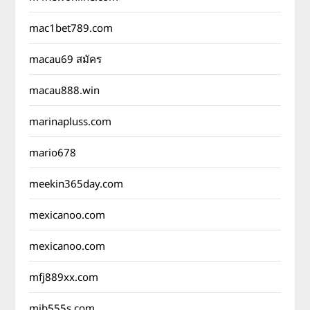
mac1bet789.com
macau69 สมัคร
macau888.win
marinapluss.com
mario678
meekin365day.com
mexicanoo.com
mexicanoo.com
mfj889xx.com
mib555s.com