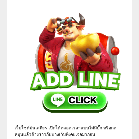
เว็บไซต์มันเสถียร เปิดได้ตลอดเวลาแบบไม่มีบั๊ก หรือกด
หมุนแล้วค้างราวกับบางเว็บที่เคยเจอมาก่อน