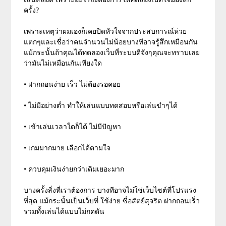
ครั้ง?
เพราะเหตุว่าผมเองก็เคยปิดหัวใจจากประสบการณ์ห่วย
แตกๆและเชื่อว่าคนจำนวนไม่น้อยบางทีอาจรู้สึกเหมือนกัน
แม้กระนั้นถ้าคุณได้ทดลองเว็บที่ระบบดีจังๆคุณจะทราบเลย
ว่ามันไม่เหมือนกันเพียงใด
• ฝากถอนง่าย เร็ว ไม่ต้องรอคอย
• ไม่มีอย่างต่ำ ทำให้เล่นแบบทดสอบหรือเล่นขำๆได้
• เข้าเล่นเวลาใดก็ได้ ไม่มีปัญหา
• เกมมากมาย เลือกได้ตามใจ
• ควบคุมเงินง่ายกว่าเดิมเยอะมาก
บางครั้งสิ่งที่เราต้องการ บางทีอาจไม่ใช่เว็บไซต์ที่โปรแรง
ที่สุด แม้กระนั้นเป็นเว็บที่ ใช้ง่าย ซื่อสัตย์สุจริต ฝากถอนเร็ว
รวมทั้งเล่นได้แบบไม่กดดัน