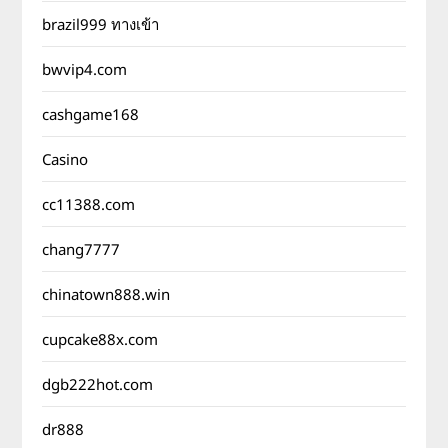
brazil999 ทางเข้า
bwvip4.com
cashgame168
Casino
cc11388.com
chang7777
chinatown888.win
cupcake88x.com
dgb222hot.com
dr888