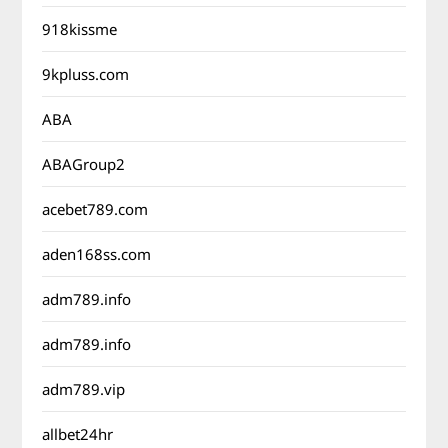
918kissme
9kpluss.com
ABA
ABAGroup2
acebet789.com
aden168ss.com
adm789.info
adm789.info
adm789.vip
allbet24hr