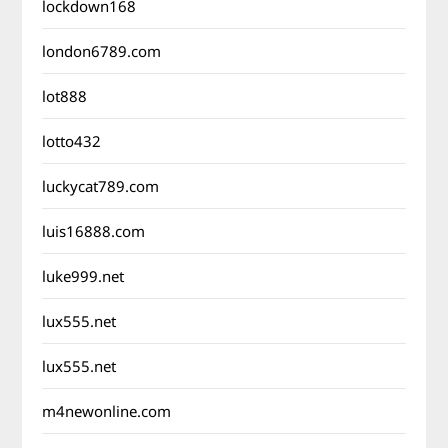
lockdown168
london6789.com
lot888
lotto432
luckycat789.com
luis16888.com
luke999.net
lux555.net
lux555.net
m4newonline.com