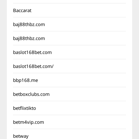
Baccarat
baj88thbz.com
baj88thbz.com
baslot168bet.com
baslot168bet.com/
bbp168.me
betboxclubs.com
betflixtikto
betm4vip.com
betway