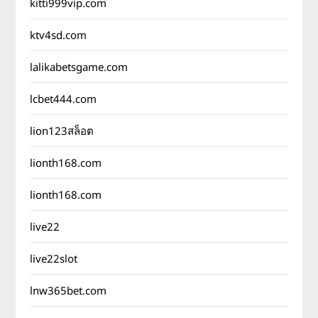
kitti999vip.com
ktv4sd.com
lalikabetsgame.com
lcbet444.com
lion123สล็อต
lionth168.com
lionth168.com
live22
live22slot
lnw365bet.com