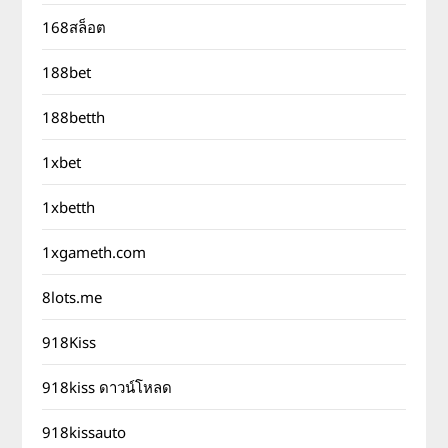
168สล็อต
188bet
188betth
1xbet
1xbetth
1xgameth.com
8lots.me
918Kiss
918kiss ดาวน์โหลด
918kissauto