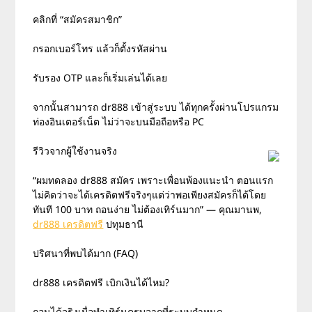
คลิกที่ “สมัครสมาชิก”
กรอกเบอร์โทร แล้วก็ตั้งรหัสผ่าน
รับรอง OTP และก็เริ่มเล่นได้เลย
จากนั้นสามารถ dr888 เข้าสู่ระบบ ได้ทุกครั้งผ่านโปรแกรม
ท่องอินเตอร์เน็ต ไม่ว่าจะบนมือถือหรือ PC
รีวิวจากผู้ใช้งานจริง
“ผมทดลอง dr888 สมัคร เพราะเพื่อนพ้องแนะนำ ตอนแรก
ไม่คิดว่าจะได้เครดิตฟรีจริงๆแต่ว่าพอเพียงสมัครก็ได้โดย
ทันที 100 บาท ถอนง่าย ไม่ต้องเทิร์นมาก” — คุณมานพ,
dr888 เครดิตฟรี
ปทุมธานี
ปริศนาที่พบได้มาก (FAQ)
dr888 เครดิตฟรี เบิกเงินได้ไหม?
ถอนได้จริงเมื่อทำเทิร์นครบจากที่ระบบกำหนด