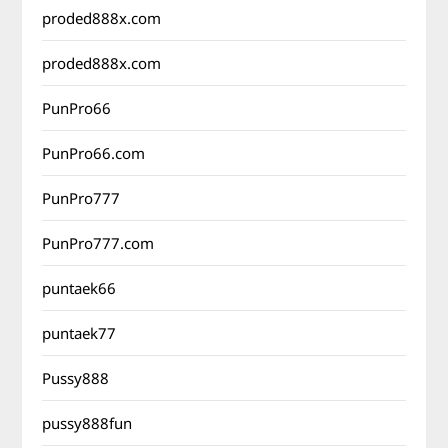
proded888x.com
proded888x.com
PunPro66
PunPro66.com
PunPro777
PunPro777.com
puntaek66
puntaek77
Pussy888
pussy888fun