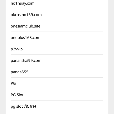
no1huay.com
okcasino159.com
onesiamclub.site
onoplus168.com
p2vvip
pananthai99.com
panda555
PG
PG Slot
pg slot เว็บตรง