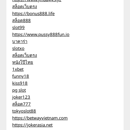
สล็อตเว็บตรง
https://bonus888.life
สล็อต888
slot99
https://www.pussy888fun.io
บาคาร่า
slotxo
สล็อตเว็บตรง
หนังโป๊ไทย
1xbet
funny18
kiss918
pg slot
joker123
สล็อต777
tokyoslot88
https://betwayvietnam.com
https://jokerasia.net