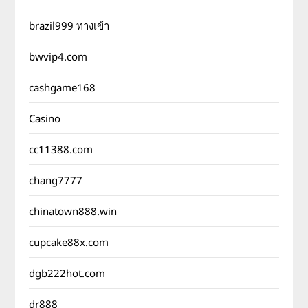
brazil999 ทางเข้า
bwvip4.com
cashgame168
Casino
cc11388.com
chang7777
chinatown888.win
cupcake88x.com
dgb222hot.com
dr888