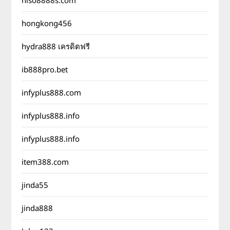
hongkong456
hydra888 เครดิตฟรี
ib888pro.bet
infyplus888.com
infyplus888.info
infyplus888.info
item388.com
jinda55
jinda888