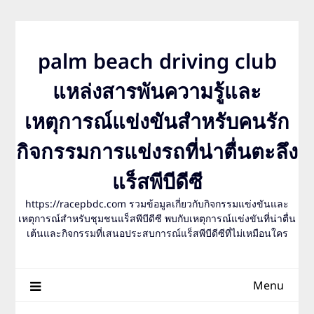
Skip
to
content
palm beach driving club
แหล่งสารพันความรู้และ
เหตุการณ์แข่งขันสำหรับคนรัก
กิจกรรมการแข่งรถที่น่าตื่นตะลึง
แร็สพีบีดีซี
https://racepbdc.com รวมข้อมูลเกี่ยวกับกิจกรรมแข่งขันและ
เหตุการณ์สำหรับชุมชนแร็สพีบีดีซี พบกับเหตุการณ์แข่งขันที่น่าตื่น
เต้นและกิจกรรมที่เสนอประสบการณ์แร็สพีบีดีซีที่ไม่เหมือนใคร
Menu