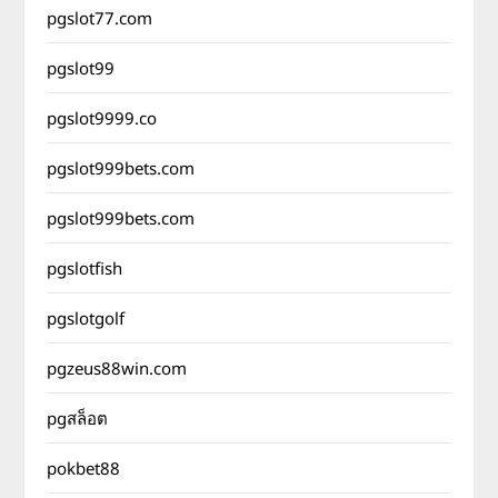
pgslot77.com
pgslot99
pgslot9999.co
pgslot999bets.com
pgslot999bets.com
pgslotfish
pgslotgolf
pgzeus88win.com
pgสล็อต
pokbet88