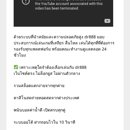
ด้วยระบบที่นำสมัยและความปลอดภัยสูง dr888 มอบ
ประสบการณ์เล่นเกมที่เสถียร ลื่นไหล เล่นได้ทุกที่ที่ต้องการ
รองรับทุกแพลตฟอร์ม พร้อมคณะทำงานดูแลตลอด 24
ชั่วโมง
เพราะเหตุใดจำต้องเลือกเล่นกับ dr888
เว็บไซต์ตรง ไม่ล็อกยูส ไม่ผ่านตัวกลาง
รวมสล็อตแตกง่ายจากทุกค่าย
คาสิโนสดถ่ายทอดสดจากต่างประเทศ
พนันบอลค่าน้ำดี เปิดครบทุกคู่
ระบบออโต้ ฝากถอนไวใน 10 วินาที