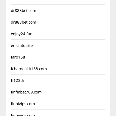
dr888bet.com
dr888bet.com
enjoy24.fun
erisauto.site
faro168
fcharoenkit168.com
ff123th
finfinbet789.com
finnivips.com
finnivips.com