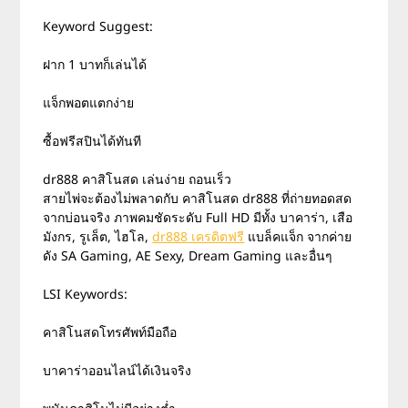
Keyword Suggest:
ฝาก 1 บาทก็เล่นได้
แจ็กพอตแตกง่าย
ซื้อฟรีสปินได้ทันที
dr888 คาสิโนสด เล่นง่าย ถอนเร็ว
สายไพ่จะต้องไม่พลาดกับ คาสิโนสด dr888 ที่ถ่ายทอดสด
จากบ่อนจริง ภาพคมชัดระดับ Full HD มีทั้ง บาคาร่า, เสือ
มังกร, รูเล็ต, ไฮโล,
dr888 เครดิตฟรี
แบล็คแจ็ก จากค่าย
ดัง SA Gaming, AE Sexy, Dream Gaming และอื่นๆ
LSI Keywords:
คาสิโนสดโทรศัพท์มือถือ
บาคาร่าออนไลน์ได้เงินจริง