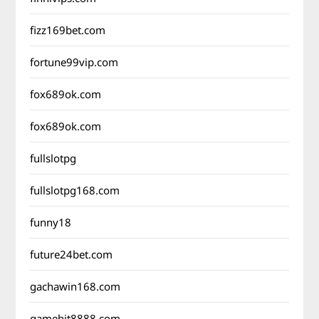
fizz169bet.com
fortune99vip.com
fox689ok.com
fox689ok.com
fullslotpg
fullslotpg168.com
funny18
future24bet.com
gachawin168.com
gamehit8888.com