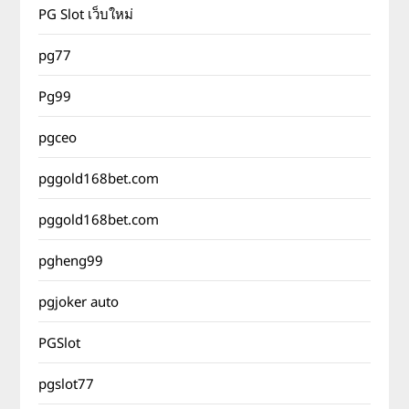
PG Slot เว็บใหม่
pg77
Pg99
pgceo
pggold168bet.com
pggold168bet.com
pgheng99
pgjoker auto
PGSlot
pgslot77