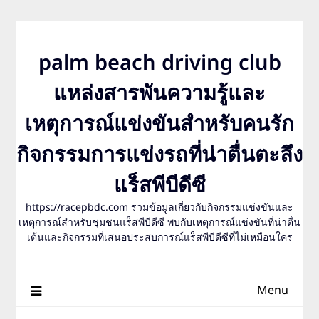
Skip
to
content
palm beach driving club
แหล่งสารพันความรู้และ
เหตุการณ์แข่งขันสำหรับคนรัก
กิจกรรมการแข่งรถที่น่าตื่นตะลึง
แร็สพีบีดีซี
https://racepbdc.com รวมข้อมูลเกี่ยวกับกิจกรรมแข่งขันและ
เหตุการณ์สำหรับชุมชนแร็สพีบีดีซี พบกับเหตุการณ์แข่งขันที่น่าตื่น
เต้นและกิจกรรมที่เสนอประสบการณ์แร็สพีบีดีซีที่ไม่เหมือนใคร
Menu