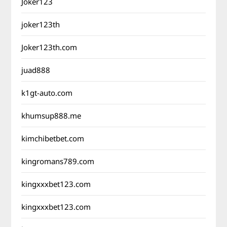
Joker123
joker123th
Joker123th.com
juad888
k1gt-auto.com
khumsup888.me
kimchibetbet.com
kingromans789.com
kingxxxbet123.com
kingxxxbet123.com