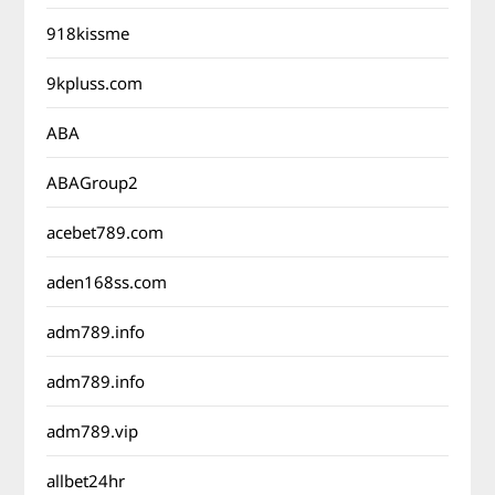
918kissme
9kpluss.com
ABA
ABAGroup2
acebet789.com
aden168ss.com
adm789.info
adm789.info
adm789.vip
allbet24hr