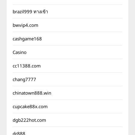
brazil999 ทางเข้า
bwvip4.com
cashgame168
Casino
cc11388.com
chang7777
chinatown888.win
cupcake88x.com
dgb222hot.com
dr888