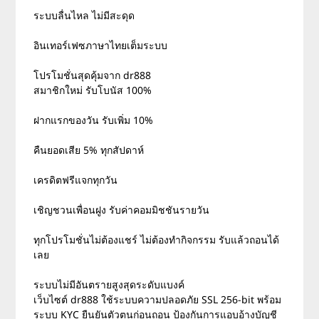
ระบบลื่นไหล ไม่มีสะดุด
อินเทอร์เฟซภาษาไทยเต็มระบบ
โปรโมชั่นสุดคุ้มจาก dr888
สมาชิกใหม่ รับโบนัส 100%
ฝากแรกของวัน รับเพิ่ม 10%
คืนยอดเสีย 5% ทุกสัปดาห์
เครดิตฟรีแจกทุกวัน
เชิญชวนเพื่อนฝูง รับค่าคอมมิชชันรายวัน
ทุกโปรโมชั่นไม่ต้องแชร์ ไม่ต้องทำกิจกรรม รับแล้วถอนได้
เลย
ระบบไม่มีอันตรายสูงสุดระดับแบงค์
เว็บไซต์ dr888 ใช้ระบบความปลอดภัย SSL 256-bit พร้อม
ระบบ KYC ยืนยันตัวตนก่อนถอน ป้องกันการแอบอ้างบัญชี