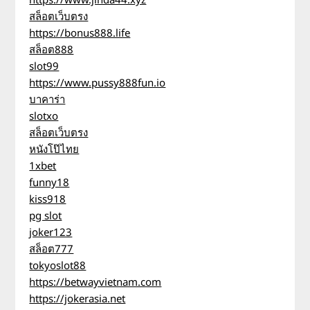
สล็อตเว็บตรง
https://bonus888.life
สล็อต888
slot99
https://www.pussy888fun.io
บาคาร่า
slotxo
สล็อตเว็บตรง
หนังโป๊ไทย
1xbet
funny18
kiss918
pg slot
joker123
สล็อต777
tokyoslot88
https://betwayvietnam.com
https://jokerasia.net