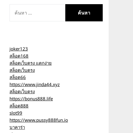
ค้นหา
สำหรับ:
joker123
สล็อต168
สล็อตเว็บตรง แตกง่าย
สล็อตเว็บตรง
สล็อต66
https://www.jinda44.xyz
สล็อตเว็บตรง
https://bonus888.life
สล็อต888
slot99
https://www.pussy888fun.io
บาคาร่า