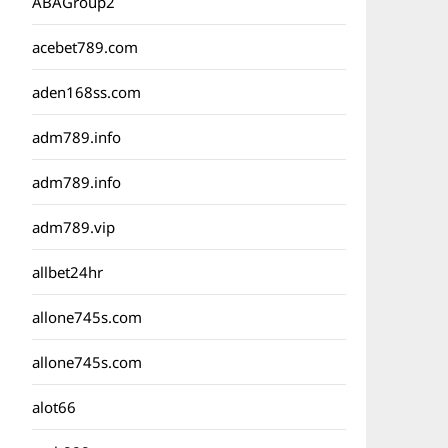
ABAGroup2
acebet789.com
aden168ss.com
adm789.info
adm789.info
adm789.vip
allbet24hr
allone745s.com
allone745s.com
alot66