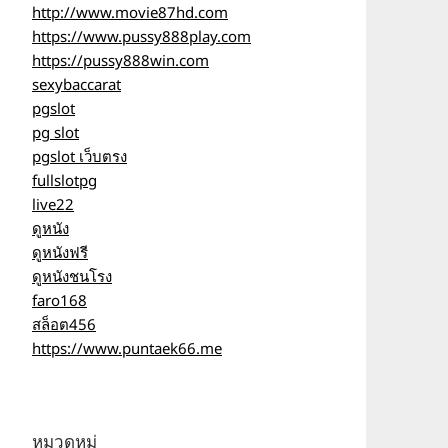
http://www.movie87hd.com
https://www.pussy888play.com
https://pussy888win.com
sexybaccarat
pgslot
pg slot
pgslot เว็บตรง
fullslotpg
live22
ดูหนัง
ดูหนังฟรี
ดูหนังชนโรง
faro168
สล็อต456
https://www.puntaek66.me
หมวดหมู่