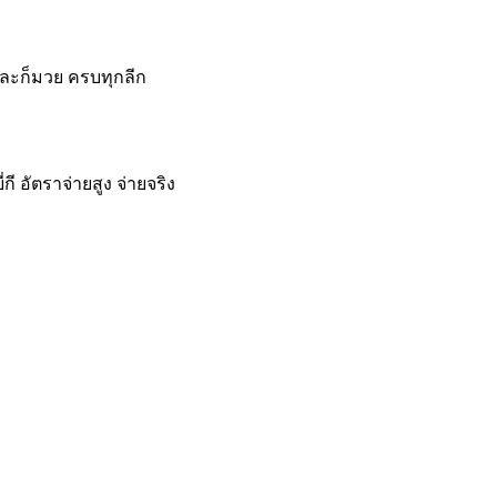
และก็มวย ครบทุกลีก
 อัตราจ่ายสูง จ่ายจริง