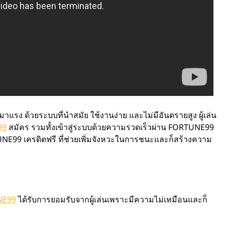
ง ด้วยระบบที่นำสมัย ใช้งานง่าย และไม่มีอันตรายสูง ผู้เล่น
99
สมัคร รวมทั้งเข้าสู่ระบบด้วยความรวดเร็วผ่าน FORTUNE99
ORTUNE99 เครดิตฟรี ที่ช่วยเพิ่มจังหวะในการชนะและก็สร้างความ
NE99
ได้รับการยอมรับจากผู้เล่นเพราะมีความไม่เหมือนและก็