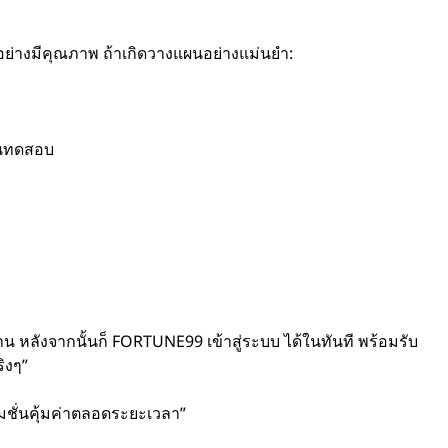
อย่างมีคุณภาพ ถ้าเกิดวางแผนอย่างแม่นยำ:
ทุนทดสอบ
น หลังจากนั้นก็ FORTUNE99 เข้าสู่ระบบ ได้ในทันที พร้อมรับ
ิงๆ”
ั่นคุ้มค่าตลอดระยะเวลา”