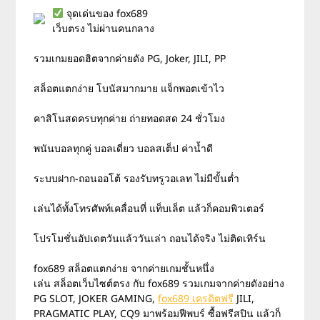
จุดเด่นของ fox689
เว็บตรง ไม่ผ่านคนกลาง
รวมเกมยอดฮิตจากค่ายดัง PG, Joker, JILI, PP
สล็อตแตกง่าย โบนัสมากมาย แจ็กพอตเข้าไว
คาสิโนสดครบทุกค่าย ถ่ายทอดสด 24 ชั่วโมง
พนันบอลทุกคู่ บอลเดี่ยว บอลสเต็ป ค่าน้ำดี
ระบบฝาก-ถอนออโต้ รองรับทรูวอเลท ไม่มีขั้นต่ำ
เล่นได้ทั้งโทรศัพท์เคลื่อนที่ แท็บเล็ต แล้วก็คอมพิวเตอร์
โปรโมชั่นอัปเดตวันแล้ววันเล่า ถอนได้จริง ไม่ติดเทิร์น
fox689 สล็อตแตกง่าย จากค่ายเกมชั้นหนึ่ง
เล่น สล็อตเว็บไซต์ตรง กับ fox689 รวมเกมจากค่ายดังอย่าง
PG SLOT, JOKER GAMING,
fox689 เครดิตฟรี
JILI,
PRAGMATIC PLAY, CQ9 มาพร้อมฟีพบร์ ซื้อฟรีสปิน แล้วก็