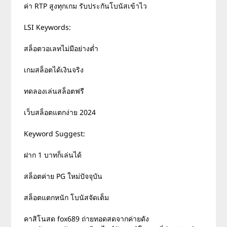
ค่า RTP สูงทุกเกม รับประกันโบนัสเข้าไว
LSI Keywords:
สล็อตวอเลทไม่มีอย่างต่ำ
เกมสล็อตได้เงินจริง
ทดลองเล่นสล็อตฟรี
เว็บสล็อตแตกง่าย 2024
Keyword Suggest:
ฝาก 1 บาทก็เล่นได้
สล็อตค่าย PG ใหม่ปัจจุบัน
สล็อตแตกหนัก โบนัสจัดเต็ม
คาสิโนสด fox689 ถ่ายทอดสดจากค่ายดัง