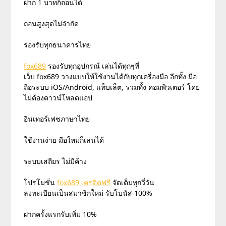
ฝาก 1 บาทก็ถอนได้
ถอนสูงสุดไม่จำกัด
รองรับทุกธนาคารไทย
fox689
รองรับทุกอุปกรณ์ เล่นได้ทุกๆที่
เว็บ fox689 วางแบบให้ใช้งานได้กับทุกเครื่องมือ อีกทั้ง มือ
ถือระบบ iOS/Android, แท็บเล็ต, รวมทั้ง คอมพิวเตอร์ โดย
ไม่ต้องดาวน์โหลดแอป
อินเทอร์เฟซภาษาไทย
ใช้งานง่าย มือใหม่ก็เล่นได้
ระบบเสถียร ไม่มีค้าง
โปรโมชั่น
fox689 เครดิตฟรี
จัดเต็มทุกวี่วัน
ลงทะเบียนเป็นสมาชิกใหม่ รับโบนัส 100%
ฝากครั้งแรกรับเพิ่ม 10%