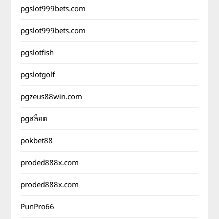
pgslot999bets.com
pgslot999bets.com
pgslotfish
pgslotgolf
pgzeus88win.com
pgสล็อต
pokbet88
proded888x.com
proded888x.com
PunPro66