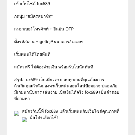
เข้าเว็บไซต์ fox689
กดปุ่ม “สมัครสมาชิก”
กรอกเบอร์โทรศัพท์ + ยืนยัน OTP
ตั้งรหัสผ่าน + ผูกบัญชีธนาคาร/วอเลท
เริ่มพนันได้โดยทันที
สมัครฟรี ไม่ต้องจ่ายเงิน พร้อมรับโบนัสทันที
สรุป: fox689 เว็บเดียวครบ จบทุกเกมที่คุณต้องการ
ถ้าเกิดคุณกำลังมองหาเว็บพนันออนไลน์ป้อมอาจ ปลอดภัย
มีเกมนานัปการ เล่นง่าย เบิกเงินได้จริง fox689 เป็นคำตอบ
ที่ตามหา
สมัครวันนี้ที่ fox689 แล้วเริ่มพนันกับเว็บไซต์คุณภาพที่
มือโปรเลือกใช้!