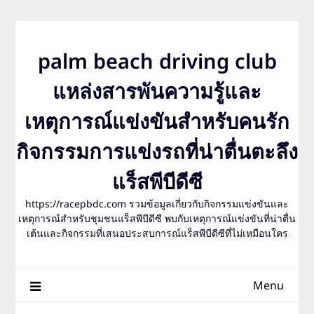
Skip
to
content
palm beach driving club
แหล่งสารพันความรู้และ
เหตุการณ์แข่งขันสำหรับคนรัก
กิจกรรมการแข่งรถที่น่าตื่นตะลึง
แร็สพีบีดีซี
https://racepbdc.com รวมข้อมูลเกี่ยวกับกิจกรรมแข่งขันและ
เหตุการณ์สำหรับชุมชนแร็สพีบีดีซี พบกับเหตุการณ์แข่งขันที่น่าตื่น
เต้นและกิจกรรมที่เสนอประสบการณ์แร็สพีบีดีซีที่ไม่เหมือนใคร
Menu