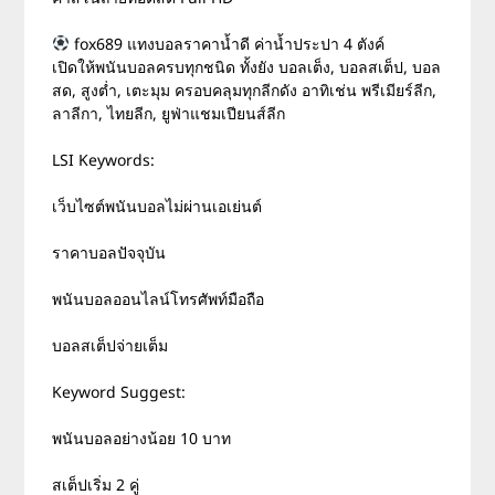
fox689 แทงบอลราคาน้ำดี ค่าน้ำประปา 4 ตังค์
เปิดให้พนันบอลครบทุกชนิด ทั้งยัง บอลเต็ง, บอลสเต็ป, บอล
สด, สูงต่ำ, เตะมุม ครอบคลุมทุกลีกดัง อาทิเช่น พรีเมียร์ลีก,
ลาลีกา, ไทยลีก, ยูฟ่าแชมเปียนส์ลีก
LSI Keywords:
เว็บไซต์พนันบอลไม่ผ่านเอเย่นต์
ราคาบอลปัจจุบัน
พนันบอลออนไลน์โทรศัพท์มือถือ
บอลสเต็ปจ่ายเต็ม
Keyword Suggest:
พนันบอลอย่างน้อย 10 บาท
สเต็ปเริ่ม 2 คู่