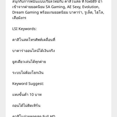
สนุกกับการพนันแบบเรียลไทม์กับ คาสิโนสด ที่ fox689 นำ
เข้าจากค่ายยอดนิยม SA Gaming, AE Sexy, Evolution,
Dream Gaming พร้อมเกมยอดนิยม บาคาร่า, รูเล็ต, ไฮโล,
เสือมังกร
LSI Keywords:
คาสิโนสดโทรศัพท์เคลื่อนที่
บาคาร่าออนไลน์ได้เงินจริง
ยูสเดียวเล่นได้ทุกค่าย
ระบบไม่ต้องโยกเงิน
Keyword Suggest:
แทงขั้นต่ำ 10 บาท
ถอนได้ไม่ติดเทิร์น
คาสิโนถ่ายทอดสด Full HD