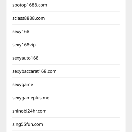
sbotop1688.com
sclass8888.com
sexy168
sexy168vip
sexyauto168
sexybaccarat168.com
sexygame
sexygameplus.me
shinobi24hr.com
sing55fun.com