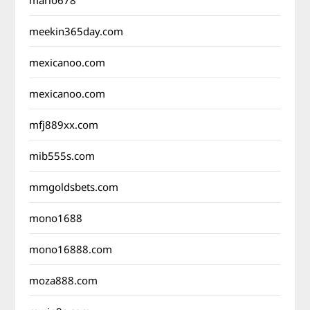
mario678
meekin365day.com
mexicanoo.com
mexicanoo.com
mfj889xx.com
mib555s.com
mmgoldsbets.com
mono1688
mono16888.com
moza888.com