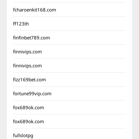
fcharoenkit168.com
ff123th
finfinbet789.com
finnivips.com
finnivips.com
fizz169bet.com
fortune99vip.com
fox689ok.com
fox689ok.com
fullslotpg