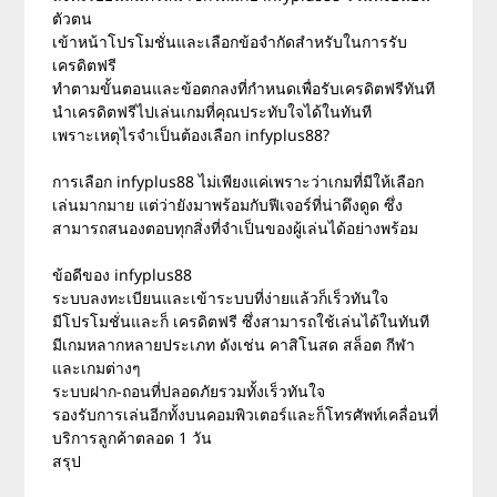
ตัวตน
เข้าหน้าโปรโมชั่นและเลือกข้อจำกัดสำหรับในการรับ
เครดิตฟรี
ทำตามขั้นตอนและข้อตกลงที่กำหนดเพื่อรับเครดิตฟรีทันที
นำเครดิตฟรีไปเล่นเกมที่คุณประทับใจได้ในทันที
เพราะเหตุไรจำเป็นต้องเลือก infyplus88?
การเลือก infyplus88 ไม่เพียงแค่เพราะว่าเกมที่มีให้เลือก
เล่นมากมาย แต่ว่ายังมาพร้อมกับฟีเจอร์ที่น่าดึงดูด ซึ่ง
สามารถสนองตอบทุกสิ่งที่จำเป็นของผู้เล่นได้อย่างพร้อม
ข้อดีของ infyplus88
ระบบลงทะเบียนและเข้าระบบที่ง่ายแล้วก็เร็วทันใจ
มีโปรโมชั่นและก็ เครดิตฟรี ซึ่งสามารถใช้เล่นได้ในทันที
มีเกมหลากหลายประเภท ดังเช่น คาสิโนสด สล็อต กีฬา
และเกมต่างๆ
ระบบฝาก-ถอนที่ปลอดภัยรวมทั้งเร็วทันใจ
รองรับการเล่นอีกทั้งบนคอมพิวเตอร์และก็โทรศัพท์เคลื่อนที่
บริการลูกค้าตลอด 1 วัน
สรุป