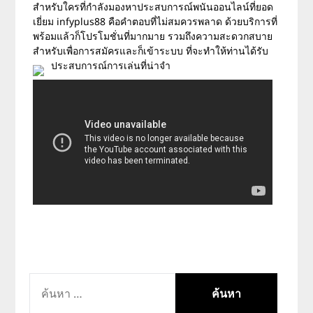
สำหรับใครที่กำลังมองหาประสบการณ์พนันออนไลน์ที่ยอด
เยี่ยม infyplus88 คือคำตอบที่ไม่สมควรพลาด ด้วยบริการที่
พร้อมแล้วก็โปรโมชั่นที่มากมาย รวมถึงความสะดวกสบาย
สำหรับเพื่อการสมัครและก็เข้าระบบ ที่จะทำให้ท่านได้รับ
ประสบการณ์การเล่นที่น่าจำ
ค้นหา
สำหรับ: