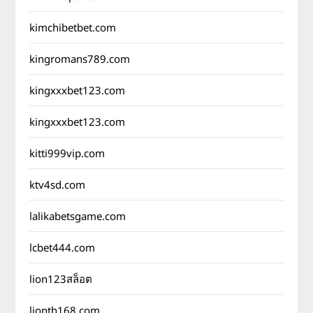
kimchibetbet.com
kingromans789.com
kingxxxbet123.com
kingxxxbet123.com
kitti999vip.com
ktv4sd.com
lalikabetsgame.com
lcbet444.com
lion123สล็อต
lionth168.com