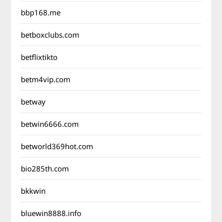
bbp168.me
betboxclubs.com
betflixtikto
betm4vip.com
betway
betwin6666.com
betworld369hot.com
bio285th.com
bkkwin
bluewin8888.info