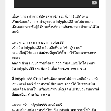
เมื่อคุณกระทำการสมัครสมาชิกรวมทั้งการันตีตัวตน
เรียบร้อยแล้ว การเข้าสู่ระบบ infyplus88 จะไม่ยากเลย
เพียงแค่กรอกชื่อผู้ใช้รวมทั้งรหัสผ่านก็สามารถเข้าเล่นได้ใน
ทันที
แนวทางการ เข้าระบบ infyplus88
เข้าเว็บ infyplus88 แล้วคลิกที่ปุ่ม “เข้าสู่ระบบ”
กรอกชื่อผู้ใช้และรหัสผ่านที่คุณได้ตั้งเอาไว้ในแนวทางการ
สมัคร
คลิก “เข้าสู่ระบบ” รวมทั้งสามารถเริ่มเล่นเกมได้โดยทันที
รับ infyplus88 เครดิตฟรี เพื่อเพิ่มช่องทางการชนะ
ที่ infyplus88 มีโปรโมชั่นพิเศษมากไม่น้อยเลยทีเดียว อาทิ
เช่น เครดิตฟรี ที่สามารถใช้เล่นเกมต่างๆได้ ไม่ว่าจะเป็น
เกมสล็อต คาสิโน หรือเกมกีฬา เพื่อผู้เล่นได้รับประสบการณ์
ที่ยอดเยี่ยมสำหรับการเล่น
แนวทางรับ infyplus88 เครดิตฟรี
ลงทะเบียนสมัครสมาชิกใหม่กับ infyplus88 รวมทั้งยืนยัน