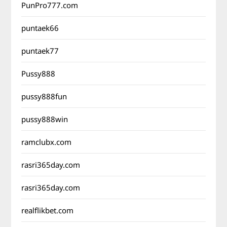
PunPro777.com
puntaek66
puntaek77
Pussy888
pussy888fun
pussy888win
ramclubx.com
rasri365day.com
rasri365day.com
realflikbet.com