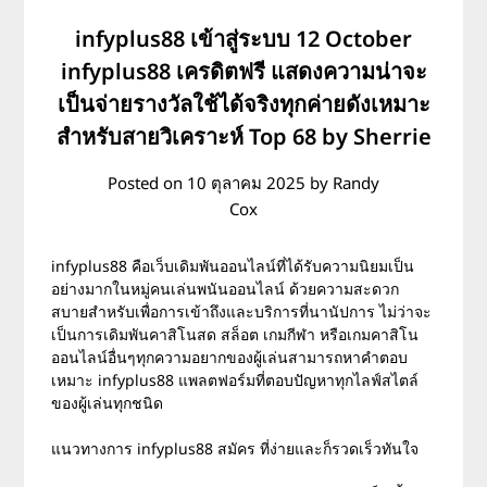
infyplus88 เข้าสู่ระบบ 12 October
infyplus88 เครดิตฟรี แสดงความน่าจะ
เป็นจ่ายรางวัลใช้ได้จริงทุกค่ายดังเหมาะ
สำหรับสายวิเคราะห์ Top 68 by Sherrie
Posted on
10 ตุลาคม 2025
by
Randy
Cox
infyplus88 คือเว็บเดิมพันออนไลน์ที่ได้รับความนิยมเป็น
อย่างมากในหมู่คนเล่นพนันออนไลน์ ด้วยความสะดวก
สบายสำหรับเพื่อการเข้าถึงและบริการที่นานัปการ ไม่ว่าจะ
เป็นการเดิมพันคาสิโนสด สล็อต เกมกีฬา หรือเกมคาสิโน
ออนไลน์อื่นๆทุกความอยากของผู้เล่นสามารถหาคำตอบ
เหมาะ infyplus88 แพลตฟอร์มที่ตอบปัญหาทุกไลฟ์สไตล์
ของผู้เล่นทุกชนิด
แนวทางการ infyplus88 สมัคร ที่ง่ายและก็รวดเร็วทันใจ