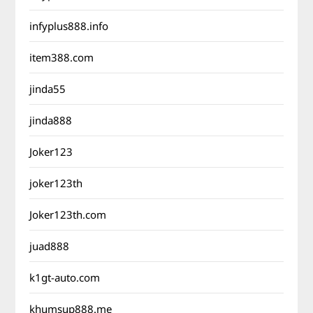
infyplus888.info
item388.com
jinda55
jinda888
Joker123
joker123th
Joker123th.com
juad888
k1gt-auto.com
khumsup888.me