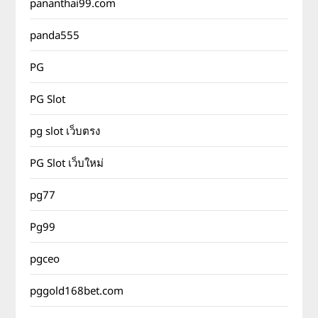
pananthai99.com
panda555
PG
PG Slot
pg slot เว็บตรง
PG Slot เว็บใหม่
pg77
Pg99
pgceo
pggold168bet.com