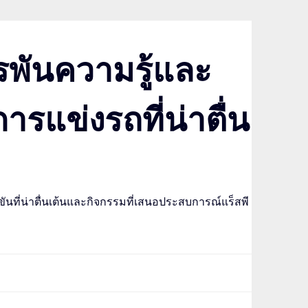
รพันความรู้และ
รแข่งรถที่น่าตื่น
ันที่น่าตื่นเต้นและกิจกรรมที่เสนอประสบการณ์แร็สพี