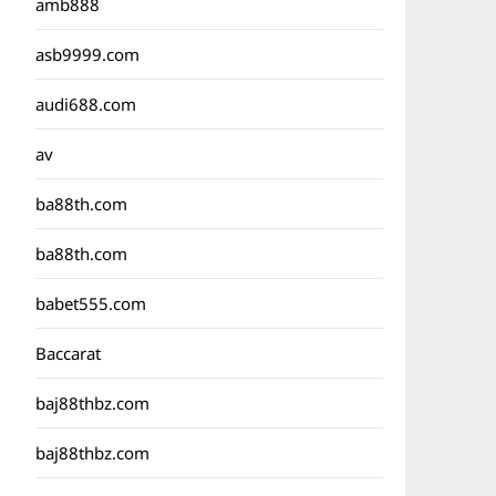
amb888
asb9999.com
audi688.com
av
ba88th.com
ba88th.com
babet555.com
Baccarat
baj88thbz.com
baj88thbz.com