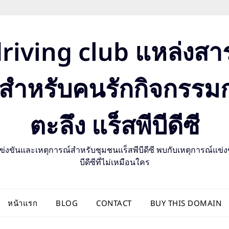
iving club แหล่งสา
สำหรับคนรักกิจกรรมกา
ตะลึง แร็สพีบีดีซี
่งขันและเหตุการณ์สำหรับชุมชนแร็สพีบีดีซี พบกับเหตุการณ์แข่งข
บีดีซีที่ไม่เหมือนใคร
หน้าแรก
BLOG
CONTACT
BUY THIS DOMAIN