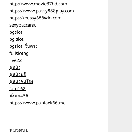
http://www.movie87hd.com
https://www.pussy888play.com
https://pussy888win.com
sexybaccarat
pgslot
pg slot
pgslot เว็บตรง
fullslotpg
live22
ดูหนัง
ดูหนังฟรี
ดูหนังชนโรง
faro168
สล็อต456
https://www.puntaek66.me
หมวดหมู่