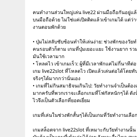
คนทำงานส่วนใหญ่เล่น live22 ผ่านมือถือกันอยู่แล
บนมือถือด้วย ไม่ใช่แค่เปิดติดแล้วเข้าเกมได้ แต่ว่
งานตอนพักด้วย
• ปุ่มไม่สลับซับซ้อนทำให้เล่นง่าย: ช่วงพักของวั
คนรอบตัวก็ตาม เกมที่ปุ่มเยอะแยะ ใช้งานยาก รว
มันใช้เวลามาก
• โหลดไว เข้าเกมเร็ว: ผู้ที่มีเวลาพักแค่ไม่กี่นา
เกม live22slot ที่โหลดไว เปิดแล้วเล่นต่อได้โดยทัน
จริงๆได้มากกว่านั่นเอง
• เกมที่ไม่กินสมาธิจนเกินไป: วัยทำงานจำเป็นต้
มากครับที่พวกเราจะเลือกเกมที่โฟกัสหนักๆได้ ดังน
ไวจึงเป็นตัวเลือกที่ยอดเยี่ยม
เกมที่เล่นในช่วงพักสั้นๆได้เป็นเกมที่วัยทำงานเลือก
เกมสล็อตจาก live22slot ที่เหมาะกับวัยทำงานนั้น