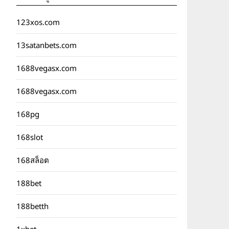
123xos.com
13satanbets.com
1688vegasx.com
1688vegasx.com
168pg
168slot
168สล็อต
188bet
188betth