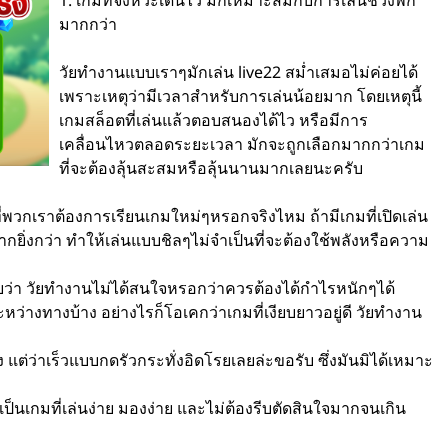
1. เกมที่จังหวะเดินไว มักเหมาะสมกับการเล่นช่วงพัก
มากกว่า
วัยทำงานแบบเราๆมักเล่น live22 สม่ำเสมอไม่ค่อยได้
เพราะเหตุว่ามีเวลาสำหรับการเล่นน้อยมาก โดยเหตุนี้
เกมสล็อตที่เล่นแล้วตอบสนองได้ไว หรือมีการ
เคลื่อนไหวตลอดระยะเวลา มักจะถูกเลือกมากกว่าเกม
ที่จะต้องลุ้นสะสมหรือลุ้นนานมากเลยนะครับ
าที่พวกเราต้องการเรียนเกมใหม่ๆหรอกจริงไหม ถ้ามีเกมที่เปิดเล่น
ยิ่งกว่า ทำให้เล่นแบบชิลๆไม่จำเป็นที่จะต้องใช้พลังหรือความ
ลยว่า วัยทำงานไม่ได้สนใจหรอกว่าควรต้องได้กำไรหนักๆได้
หว่างทางบ้าง อย่างไรก็โอเคกว่าเกมที่เงียบยาวอยู่ดี วัยทำงาน
ง แต่ว่าเร็วแบบกดรัวกระทั่งอิดโรยเลยล่ะขอรับ ซึ่งมันมิได้เหมาะ
็นเกมที่เล่นง่าย มองง่าย และไม่ต้องรีบตัดสินใจมากจนเกิน