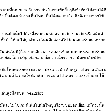
้ว เกมที่เหมาะสมกับการเล่นในตอนพักสั้นๆจึงจำต้องใช้งานได้ดี
าจำเป็นต้องเล่นง่าย ลื่นไหล เห็นได้ชัด และไม่เสียจังหวะเวลาใช้
ยทำงานมักเต็มไปด้วยสิ่งรบกวน ข้อความเอ่ย งานเอ่ย หรือแม้แต่
มทั้งทำให้กดไม่ถูกง่ายจะโดนตัดช้อยส์ไปก่อนเลยครับผม เพราะ
ทีต่อวัน มันไม่มีผู้ใดอยากเสียเวลารอคอยเข้าเกมนานๆหรอกครับผม
ที จึงมีโอกาสถูกเลือกมากยิ่งกว่า เนื่องจากว่ามันเข้ากับชีวิต
องสลับโหมดตลอดระยะเวลา ประเดี๋ยวพัก สักครู่ดำเนินงาน มันยาก
ั้น เกมที่ไม่ต้องใช้สมาธิมากจนเกินไป เล่นง่าย และเข้าออกได้
เล่นสูงที่สุดบน live22slot
 มันจะไม่ใช่เกมที่เน้นโบนัสใหญ่หรือระบบยอดเยี่ยม แม้กระนั้น