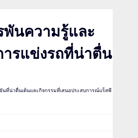
รพันความรู้และ
รแข่งรถที่น่าตื่น
ันที่น่าตื่นเต้นและกิจกรรมที่เสนอประสบการณ์แร็สพี