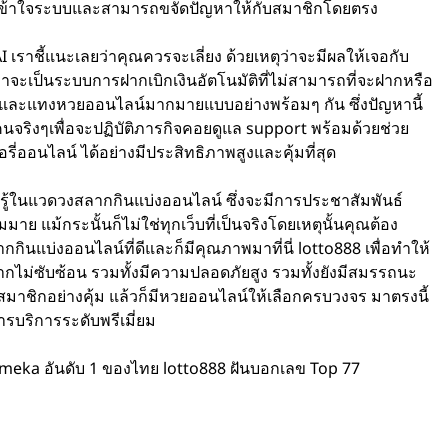
ี่จะเข้าใจระบบและสามารถขจัดปัญหาให้กับสมาชิกโดยตรง
 AI เราชี้แนะเลยว่าคุณควรจะเลี่ยง ด้วยเหตุว่าจะมีผลให้เจอกับ
่าจะเป็นระบบการฝากเบิกเงินอัตโนมัติที่ไม่สามารถที่จะฝากหรือ
กและแทงหวยออนไลน์มากมายแบบอย่างพร้อมๆ กัน ซึ่งปัญหานี้
คนจริงๆเพื่อจะปฏิบัติภารกิจคอยดูแล support พร้อมด้วยช่วย
อรี่ออนไลน์ ได้อย่างมีประสิทธิภาพสูงและคุ้มที่สุด
เคยรู้ในแวดวงสลากกินแบ่งออนไลน์ ซึ่งจะมีการประชาสัมพันธ์
มมาย แม้กระนั้นก็ไม่ใช่ทุกเว็บที่เป็นจริงโดยเหตุนั้นคุณต้อง
ินแบ่งออนไลน์ที่ดีและก็มีคุณภาพมาที่นี่ lotto888 เพื่อทำให้
่งยากไม่ซับซ้อน รวมทั้งมีความปลอดภัยสูง รวมทั้งยังมีสมรรถนะ
มาชิกอย่างคุ้ม แล้วก็มีหวยออนไลน์ให้เลือกครบวงจร มาตรงนี้
ารบริการระดับพรีเมี่ยม
Temeka อันดับ 1 ของไทย lotto888 ฝันบอกเลข Top 77