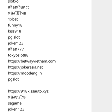
slotxo
สล็อตเว็บตรง
หนังโป๊ไทย
1xbet
funny18
kiss918
pg slot
joker123
สล็อต777
tokyoslot88
https://betwayvietnam.com
https://jokerasia.net
https://moodeng.in
pgslot
https://918kissauto.xyz
หนังชนโรง
sagame
joker 123