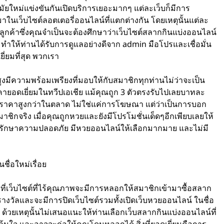
ัยใหม่แข่งขันกันเปิดบริการเยอะมากๆ แต่ละเว็บก็มีการ
ในเว็บไซต์ลอตเตอรี่ออนไลน์ที่แตกต่างกัน โดยเหตุนั้นแต่ละ
ยกลูกค้าซึ่งคุณจำเป็นจะต้องศึกษาว่าเว็บไซต์สลากกินแบ่งออนไลน์
่จะทำให้ท่านได้รับการดูแลอย่างดีจาก admin มือโปรและเชื่อมั่น
ยี่ยมที่สุด พวกเรา
พสูงมีความพร้อมเพรียงที่มอบให้กับสมาชิกทุกท่านไม่ว่าจะเป็น
ยอดเยี่ยมในทวีปเอเชีย แม้คุณถูก 3 ตัวตรงรับไปเลยบาทละ
ึ่งราคาสูงกว่าในตลาด ไม่ใช่แค่การโฆษณา แต่ว่าเป็นการบอก
สมาชิกจริง เมื่อคุณถูกหวยและยังมีโปรโมชั่นเด็ดๆอีกเพียบเลยให้
ระบบรักษาความปลอดภัย มีหวยออนไลน์ให้เลือกมากมาย และไม่มี
ชื่อใหม่เรื่อย
มที่เว็บไซต์ที่ไร้คุณภาพจะมีการหลอกให้สมาชิกเข้ามาซื้อสลาก
งินรางวัลและจะมีการปิดเว็บไซต์รวมทั้งเปิดเว็บหวยออนไลน์ ในชื่อ
้ ด้วยเหตุนั้นไม่เสนอแนะให้ท่านเลือกเว็บสลากกินแบ่งออนไลน์ที่