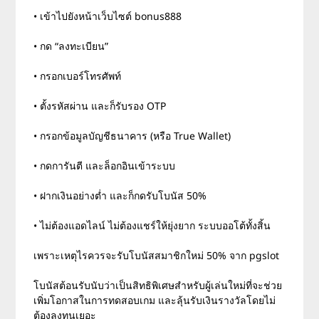
• เข้าไปยังหน้าเว็บไซต์ bonus888
• กด “ลงทะเบียน”
• กรอกเบอร์โทรศัพท์
• ตั้งรหัสผ่าน และก็รับรอง OTP
• กรอกข้อมูลบัญชีธนาคาร (หรือ True Wallet)
• กดการันตี และล็อกอินเข้าระบบ
• ฝากเงินอย่างต่ำ และก็กดรับโบนัส 50%
• ไม่ต้องแอดไลน์ ไม่ต้องแชร์ให้ยุ่งยาก ระบบออโต้ทั้งสิ้น
เพราะเหตุไรควรจะรับโบนัสสมาชิกใหม่ 50% จาก pgslot
โบนัสต้อนรับนับว่าเป็นสิทธิพิเศษสำหรับผู้เล่นใหม่ที่จะช่วย
เพิ่มโอกาสในการทดสอบเกม และลุ้นรับเงินรางวัลโดยไม่
ต้องลงทุนเยอะ