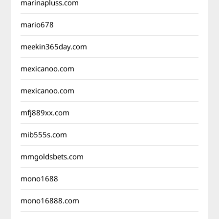
marinapluss.com
mario678
meekin365day.com
mexicanoo.com
mexicanoo.com
mfj889xx.com
mib555s.com
mmgoldsbets.com
mono1688
mono16888.com