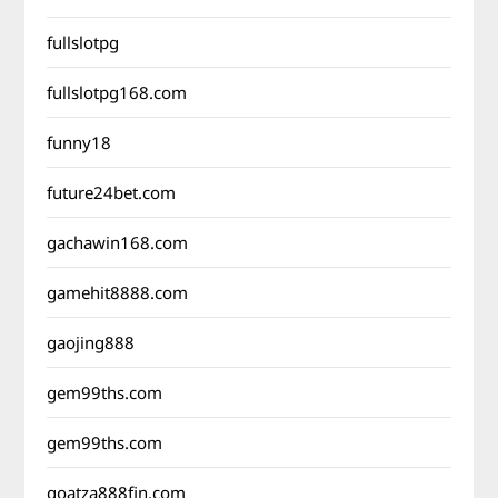
fullslotpg
fullslotpg168.com
funny18
future24bet.com
gachawin168.com
gamehit8888.com
gaojing888
gem99ths.com
gem99ths.com
goatza888fin.com