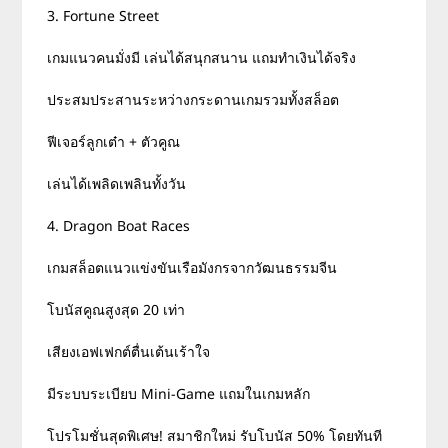
3. Fortune Street
เกมแนวคนมั่งมี เล่นได้สนุกสนาน แถมทำเงินได้จริง
ประสมประสานระหว่างกระดานเกมรวมทั้งสล็อต
ฟีเจอร์ลูกเต๋า + ตัวคูณ
เล่นได้เพลิดเพลินทั้งวัน
4. Dragon Boat Races
เกมสล็อตแนวแข่งขันเรือมังกรจากวัฒนธรรมจีน
โบนัสคูณสูงสุด 20 เท่า
เสียงเอฟเฟกต์ตื่นเต้นเร้าใจ
มีระบบระเบียบ Mini-Game แถมในเกมหลัก
โปรโมชั่นสุดพิเศษ! สมาชิกใหม่ รับโบนัส 50% โดยทันที