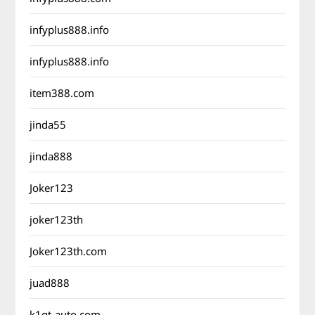
infyplus888.info
infyplus888.info
item388.com
jinda55
jinda888
Joker123
joker123th
Joker123th.com
juad888
k1gt-auto.com