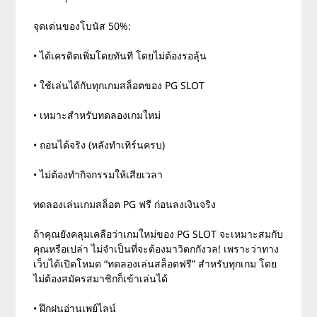
จุดเด่นของโบนัส 50%:
• ได้เครดิตเพิ่มโดยทันที โดยไม่ต้องรอลุ้น
• ใช้เล่นได้กับทุกเกมสล็อตของ PG SLOT
• เหมาะสำหรับทดลองเกมใหม่
• ถอนได้จริง (หลังทำเทิร์นครบ)
• ไม่ต้องทำกิจกรรมให้เสียเวลา
ทดลองเล่นเกมสล็อต PG ฟรี ก่อนลงเงินจริง
ถ้าคุณยังคลุมเคลือว่าเกมใหม่ของ PG SLOT จะเหมาะสมกับ
คุณหรือเปล่า ไม่จำเป็นที่จะต้องมาวิตกกังวล! เพราะว่าทาง
เว็บได้เปิดโหมด “ทดลองเล่นสล็อตฟรี” สำหรับทุกเกม โดย
ไม่ต้องสมัครสมาชิกก็เข้าเล่นได้
• ฝึกฝนอ่านเพย์ไลน์