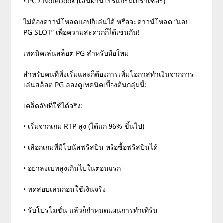
• PC / Notebook (เล่นผ่านโปรแกรมเบราเซอร์)
ไม่ต้องดาวน์โหลดแอปก็เล่นได้ หรือจะดาวน์โหลด “แอป
PG SLOT” เพื่อความสะดวกก็ได้เช่นกัน!
เทคนิคเล่นสล็อต PG สำหรับมือใหม่
สำหรับคนที่พึ่งเริ่มและก็ต้องการเพิ่มโอกาสทำเงินจากการ
เล่นสล็อต PG ลองดูเทคนิคเบื้องต้นกลุ่มนี้:
เคล็ดลับที่ใช้ได้จริง:
• เริ่มจากเกม RTP สูง (ได้แก่ 96% ขึ้นไป)
• เลือกเกมที่มีโบนัสฟรีสปิน หรือซื้อฟรีสปินได้
• อย่าลงเบทสูงเกินไปในตอนแรก
• ทดสอบเล่นก่อนใช้เงินจริง
• รับโปรโมชั่น แล้วก็กำหนดแผนการทำเทิร์น