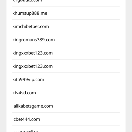
khumsup888.me
kimchibetbet.com
kingromans789.com
kingxxxbet123.com
kingxxxbet123.com
kitti999vip.com
ktv4sd.com
lalikabetsgame.com
lcbet444.com