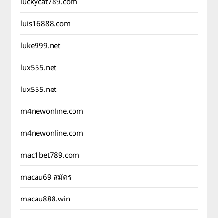
luckycat789.com
luis16888.com
luke999.net
lux555.net
lux555.net
m4newonline.com
m4newonline.com
mac1bet789.com
macau69 สมัคร
macau888.win