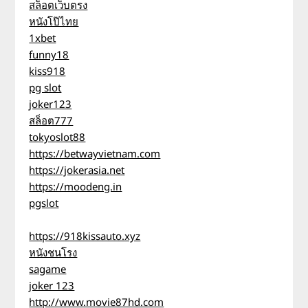
สล็อตเว็บตรง
หนังโป๊ไทย
1xbet
funny18
kiss918
pg slot
joker123
สล็อต777
tokyoslot88
https://betwayvietnam.com
https://jokerasia.net
https://moodeng.in
pgslot
https://918kissauto.xyz
หนังชนโรง
sagame
joker 123
http://www.movie87hd.com