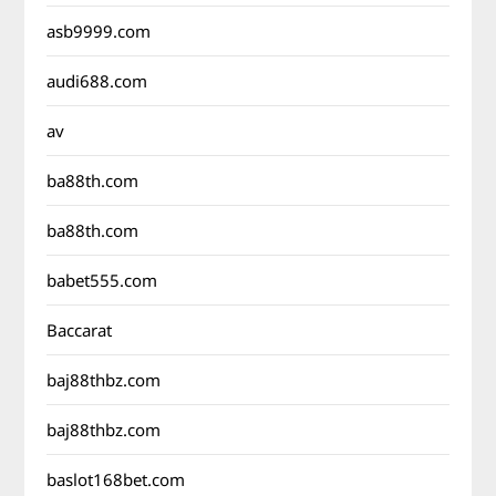
asb9999.com
audi688.com
av
ba88th.com
ba88th.com
babet555.com
Baccarat
baj88thbz.com
baj88thbz.com
baslot168bet.com