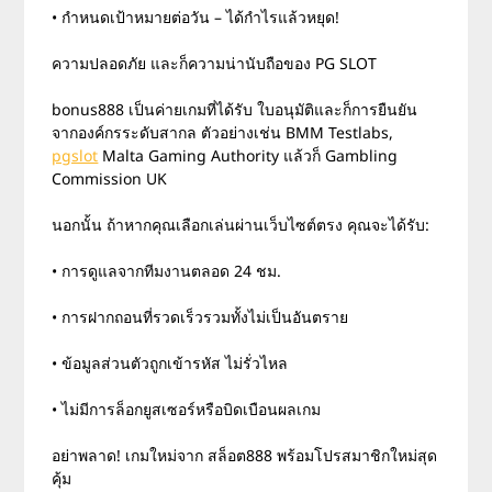
• กำหนดเป้าหมายต่อวัน – ได้กำไรแล้วหยุด!
ความปลอดภัย และก็ความน่านับถือของ PG SLOT
bonus888 เป็นค่ายเกมที่ได้รับ ใบอนุมัติและก็การยืนยัน
จากองค์กรระดับสากล ตัวอย่างเช่น BMM Testlabs,
pgslot
Malta Gaming Authority แล้วก็ Gambling
Commission UK
นอกนั้น ถ้าหากคุณเลือกเล่นผ่านเว็บไซต์ตรง คุณจะได้รับ:
• การดูแลจากทีมงานตลอด 24 ชม.
• การฝากถอนที่รวดเร็วรวมทั้งไม่เป็นอันตราย
• ข้อมูลส่วนตัวถูกเข้ารหัส ไม่รั่วไหล
• ไม่มีการล็อกยูสเซอร์หรือบิดเบือนผลเกม
อย่าพลาด! เกมใหม่จาก สล็อต888 พร้อมโปรสมาชิกใหม่สุด
คุ้ม