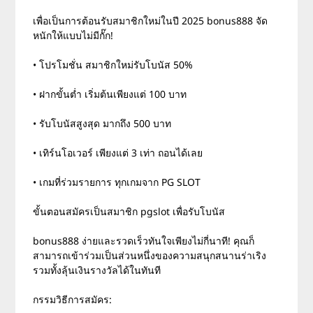
เพื่อเป็นการต้อนรับสมาชิกใหม่ในปี 2025 bonus888 จัด
หนักให้แบบไม่มีกั๊ก!
• โปรโมชั่น สมาชิกใหม่รับโบนัส 50%
• ฝากขั้นต่ำ เริ่มต้นเพียงแต่ 100 บาท
• รับโบนัสสูงสุด มากถึง 500 บาท
• เทิร์นโอเวอร์ เพียงแต่ 3 เท่า ถอนได้เลย
• เกมที่ร่วมรายการ ทุกเกมจาก PG SLOT
ขั้นตอนสมัครเป็นสมาชิก pgslot เพื่อรับโบนัส
bonus888 ง่ายและรวดเร็วทันใจเพียงไม่กี่นาที! คุณก็
สามารถเข้าร่วมเป็นส่วนหนึ่งของความสนุกสนานร่าเริง
รวมทั้งลุ้นเงินรางวัลได้ในทันที
กรรมวิธีการสมัคร: