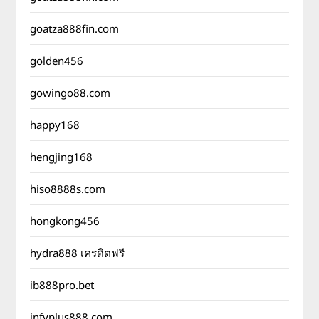
goatza888fin.com
golden456
gowingo88.com
happy168
hengjing168
hiso8888s.com
hongkong456
hydra888 เครดิตฟรี
ib888pro.bet
infyplus888.com