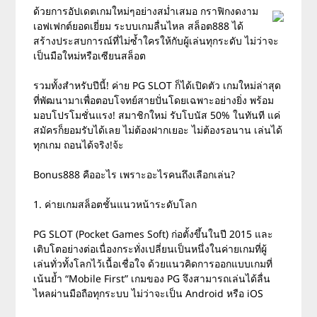
ด้วยการอัปเดตเกมใหม่ๆอย่างสม่ำเสมอ กราฟิกงดงาม
เอฟเฟกต์ยอดเยี่ยม ระบบเกมลื่นไหล สล็อต888 ได้
สร้างประสบการณ์ที่ไม่ซ้ำใครให้กับผู้เล่นทุกระดับ ไม่ว่าจะ
เป็นมือใหม่หรือเซียนสล็อต
รวมทั้งสำหรับปีนี้! ค่าย PG SLOT ก็ได้เปิดตัว เกมใหม่ล่าสุด
ที่พัฒนามาเพื่อตอบโจทย์สายปั่นโดยเฉพาะอย่างยิ่ง พร้อม
มอบโปรโมชั่นแรง! สมาชิกใหม่ รับโบนัส 50% ในทันที แค่
สมัครก็ยอมรับได้เลย ไม่ต้องฝากเยอะ ไม่ต้องรอนาน เล่นได้
ทุกเกม ถอนได้จริง!จ้ะ
Bonus888 คืออะไร เพราะอะไรคนถึงเลือกเล่น?
1. ค่ายเกมสล็อตชั้นแนวหน้าระดับโลก
PG SLOT (Pocket Games Soft) ก่อตั้งขึ้นในปี 2015 และ
เติบโตอย่างต่อเนื่องกระทั่งเปลี่ยนเป็นหนึ่งในค่ายเกมที่ผู้
เล่นทั่วทั้งโลกไว้เนื้อเชื่อใจ ด้วยแนวคิดการออกแบบเกมที่
เน้นย้ำ “Mobile First” เกมของ PG จึงสามารถเล่นได้ลื่น
ไหลผ่านมือถือทุกระบบ ไม่ว่าจะเป็น Android หรือ iOS