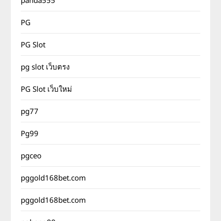
PG
PG Slot
pg slot เว็บตรง
PG Slot เว็บใหม่
pg77
Pg99
pgceo
pggold168bet.com
pggold168bet.com