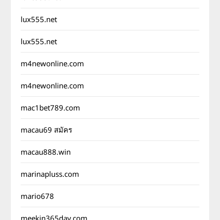
lux555.net
lux555.net
m4newonline.com
m4newonline.com
mac1bet789.com
macau69 สมัคร
macau888.win
marinapluss.com
mario678
meekin365day.com