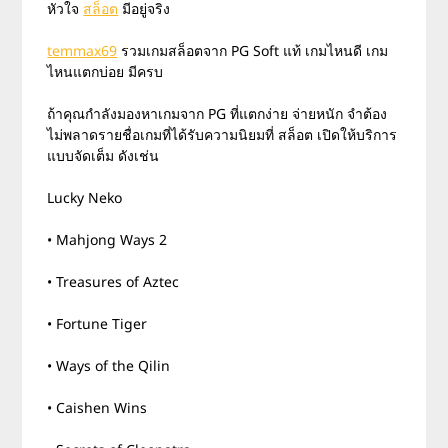
หัวใจ
สล็อต
มีอยู่จริง
temmax69
รวมเกมสล็อตจาก PG Soft แท้ เกมไหนดี เกม
ไหนแตกบ่อย มีครบ
ถ้าคุณกำลังมองหาเกมจาก PG ที่แตกง่าย จ่ายหนัก จำต้อง
ไม่พลาดรายชื่อเกมที่ได้รับความนิยมที่ สล็อต เปิดให้บริการ
แบบจัดเต็ม ดังเช่น
Lucky Neko
• Mahjong Ways 2
• Treasures of Aztec
• Fortune Tiger
• Ways of the Qilin
• Caishen Wins