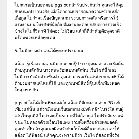
ไปกลายเป็นบอทตอบ pgslot กล้ารับประกันว่า คุณจะได้คุย
กับคณะทำงานจริง เมื่อใดก็ตามปรารถนาความช่วยเหลือ
เกื้อกูล ไม่ว่าจะเรื่องปัญหาเกม ระบบการคลัง หรือการใช้
แรงงานบนโทรศัพท์มือถือ ทีมงานจะตอบกลับอย่างรวดเร็ว
ข้างในไม่กี่วินาที ไม่ดอง ไม่เงียบ แล้วก็ที่สำคัญคือพูดจาดี
พร้อมช่วยเหลือทุกเคส
5. ไม่มีอย่างต่ำ เล่นได้ทุกงบประมาณ
สล็อต รู้เรื่องว่าผู้เล่นมีมากมายกรุ๊ป บางบุคคลอาจจะเริ่มต้น
ด้วยทุนหลักสิบ บางคนพร้อมเบทหลักพัน เว็บไซต์นี้ก็เลย
ไม่มีการบังคับฝากขั้นต่ำ คุณสามารถเริ่มเล่นtemmax69ได้
ด้วยงบมากแค่ไหนก็ได้ และทุกเบทมีสิทธิ์ลุ้นแจ็กเพียงพอต
ใหญ่เท่าๆกัน
pgslot ไม่ได้เป็นเพียงแค่เว็บสล็อตที่มีเกมจากค่าย PG แท้
เพียงแค่นั้น แต่ว่ายังเป็นเว็บtemmax69ที่ กล้าโปร่งใส กับผู้
เล่นในทุกมิติ ไม่ว่าจะเป็นระบบที่ไม่ล็อกยูส ไม่ปรับอัตราแพ้
ชนะ ไม่หลอกด้วยเงื่อนไขแฝง รวมทั้งพร้อมจ่ายทุกยอดที่
คุณทำเป็น ถ้าคุณเคยผิดหวังกับเว็บไซต์อื่นมาก่อน ลองให้
สล็อต ได้พิสูจน์ แล้วคุณจะทราบดีว่า เว็บไซต์สล็อตที่จริง