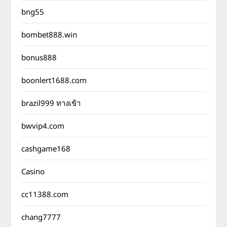
bng55
bombet888.win
bonus888
boonlert1688.com
brazil999 ทางเข้า
bwvip4.com
cashgame168
Casino
cc11388.com
chang7777