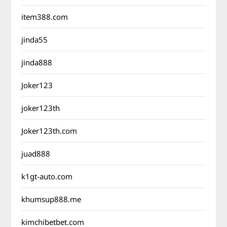
item388.com
jinda55
jinda888
Joker123
joker123th
Joker123th.com
juad888
k1gt-auto.com
khumsup888.me
kimchibetbet.com