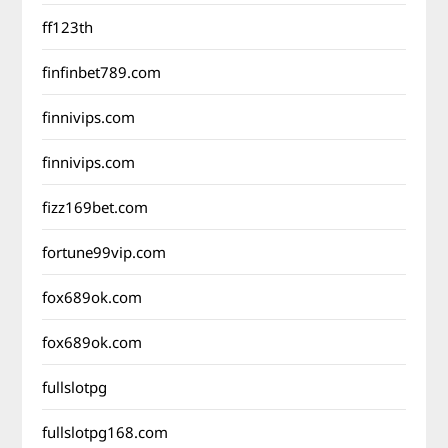
ff123th
finfinbet789.com
finnivips.com
finnivips.com
fizz169bet.com
fortune99vip.com
fox689ok.com
fox689ok.com
fullslotpg
fullslotpg168.com