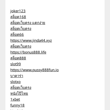
joker123
สล็อต168
สล็อตเว็บตรง แตกง่าย
สล็อตเว็บตรง
สล็อต66
https://www.jinda44.xyz
สล็อตเว็บตรง
https://bonus888.life
สล็อต888
slot99
https://www.pussy888fun.io
บาคาร่า
slotxo
สล็อตเว็บตรง
หนังโป๊ไทย
1xbet
funny18