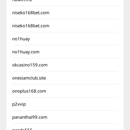
niseko168bet.com
niseko168bet.com
no1huay
no1huay.com
okcasino159.com
onesiamclub.site
onoplus168.com
p2vvip
pananthai99.com
panda555