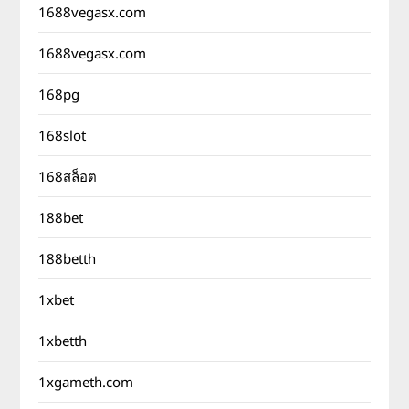
1688vegasx.com
1688vegasx.com
168pg
168slot
168สล็อต
188bet
188betth
1xbet
1xbetth
1xgameth.com