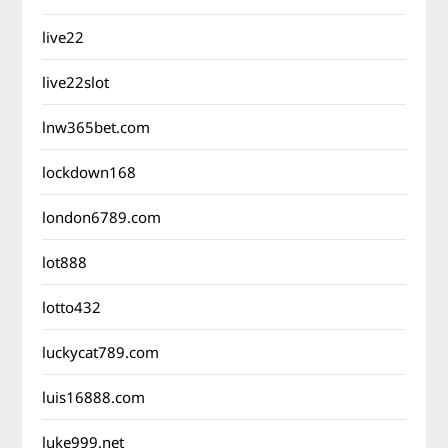
live22
live22slot
lnw365bet.com
lockdown168
london6789.com
lot888
lotto432
luckycat789.com
luis16888.com
luke999.net