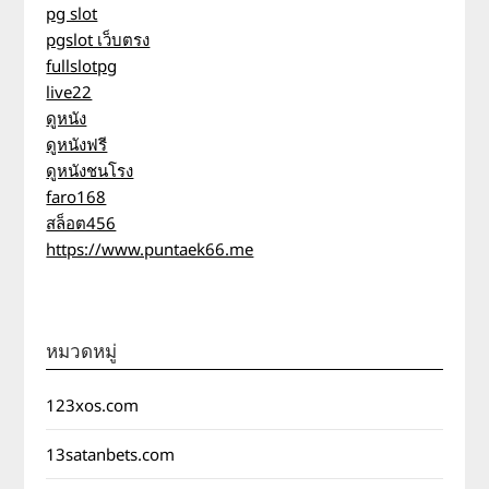
pg slot
pgslot เว็บตรง
fullslotpg
live22
ดูหนัง
ดูหนังฟรี
ดูหนังชนโรง
faro168
สล็อต456
https://www.puntaek66.me
หมวดหมู่
123xos.com
13satanbets.com