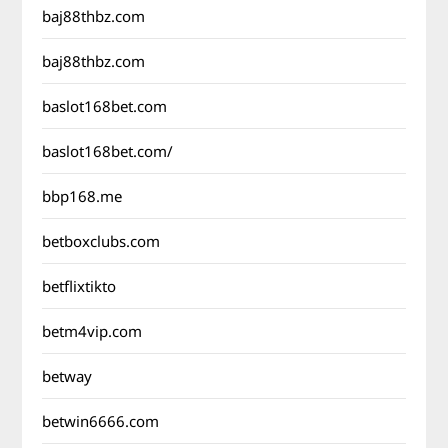
baj88thbz.com
baj88thbz.com
baslot168bet.com
baslot168bet.com/
bbp168.me
betboxclubs.com
betflixtikto
betm4vip.com
betway
betwin6666.com