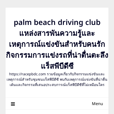
Skip
to
content
palm beach driving club
แหล่งสารพันความรู้และ
เหตุการณ์แข่งขันสำหรับคนรัก
กิจกรรมการแข่งรถที่น่าตื่นตะลึง
แร็สพีบีดีซี
https://racepbdc.com รวมข้อมูลเกี่ยวกับกิจกรรมแข่งขันและ
เหตุการณ์สำหรับชุมชนแร็สพีบีดีซี พบกับเหตุการณ์แข่งขันที่น่าตื่น
เต้นและกิจกรรมที่เสนอประสบการณ์แร็สพีบีดีซีที่ไม่เหมือนใคร
Menu