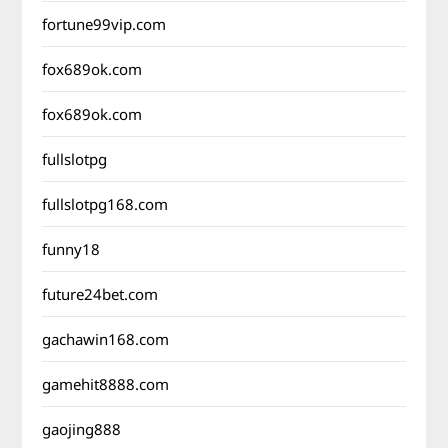
fortune99vip.com
fox689ok.com
fox689ok.com
fullslotpg
fullslotpg168.com
funny18
future24bet.com
gachawin168.com
gamehit8888.com
gaojing888