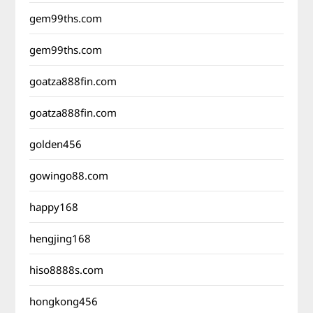
gem99ths.com
gem99ths.com
goatza888fin.com
goatza888fin.com
golden456
gowingo88.com
happy168
hengjing168
hiso8888s.com
hongkong456