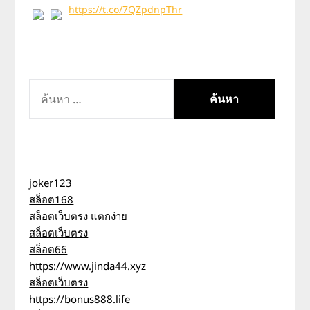
https://t.co/7QZpdnpThr
ค้นหา
สำหรับ:
joker123
สล็อต168
สล็อตเว็บตรง แตกง่าย
สล็อตเว็บตรง
สล็อต66
https://www.jinda44.xyz
สล็อตเว็บตรง
https://bonus888.life