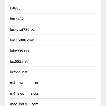
lot888
lotto432
luckycat789.com
luis16888.com
luke999.net
lux555.net
lux555.net
m4newonline.com
m4newonline.com
mac1bet789.com