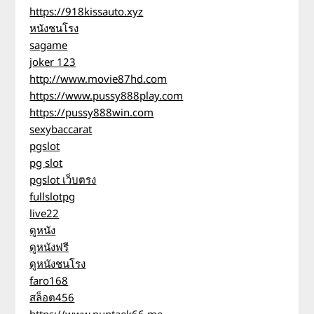
https://918kissauto.xyz
หนังชนโรง
sagame
joker 123
http://www.movie87hd.com
https://www.pussy888play.com
https://pussy888win.com
sexybaccarat
pgslot
pg slot
pgslot เว็บตรง
fullslotpg
live22
ดูหนัง
ดูหนังฟรี
ดูหนังชนโรง
faro168
สล็อต456