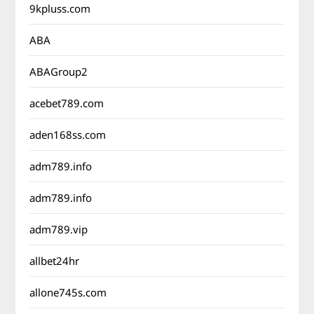
9kpluss.com
ABA
ABAGroup2
acebet789.com
aden168ss.com
adm789.info
adm789.info
adm789.vip
allbet24hr
allone745s.com