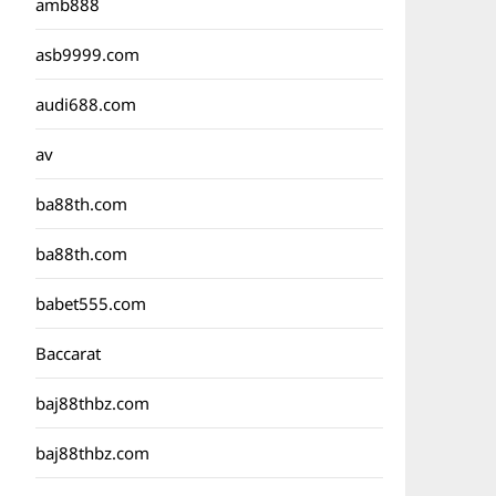
amb888
asb9999.com
audi688.com
av
ba88th.com
ba88th.com
babet555.com
Baccarat
baj88thbz.com
baj88thbz.com