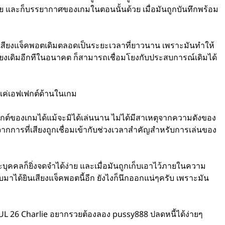
 และก็บรรยากาศของเกมในตอนนั้นด้วย เมื่อมันถูกบันทึกพร้อม
้เสียงแจ็คพอตเดิมตลอดเป็นระยะเวลาที่ยาวนาน เพราะมันทำให้
สียงเดิมอีกทีในอนาคต ก็สามารถเชื่อมโยงกับประสบการณ์เดิมได้
แค่เอฟเฟกต์ด้านในเกม
เฟกต์ของเกมได้แม้จะมิได้เล่นนาน ไม่ได้มีสาเหตุจากความดังของ
มาจากการที่เสียงถูกเชื่อมเข้ากับช่วงเวลาสำคัญสำหรับการเล่นของ
บุคคลก็ยิ่งจดจำได้ง่าย และเมื่อมันถูกเก็บเอาไว้ภายในความ
มาได้ยินเสียงแจ็คพอตนี้อีก ยังไงก็นึกออกแน่ๆครับ เพราะมัน
UL 26 Charlie อยากรวยต้องลอง pussy888 ปลดหนี้ได้ง่ายๆ