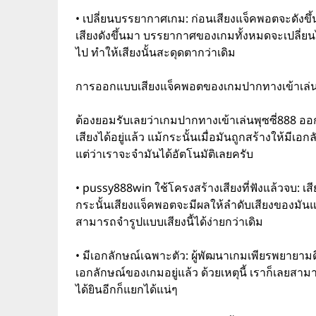
• เปลี่ยนบรรยากาศเกม: ก่อนเสียงแจ็คพอตจะดังขึ
เสียงดังขึ้นมา บรรยากาศของเกมทั้งหมดจะเปลี่ยนไป
ไป ทำให้เสียงนั้นสะดุดตากว่าเดิม
การออกแบบเสียงแจ็คพอตของเกมปากทางเข้าเล่น p
ต้องยอมรับเลยว่าเกมปากทางเข้าเล่นพุซซี่888 ออก
เสียงได้อยู่แล้ว แม้กระนั้นเมื่อมันถูกสร้างให้มีเ
แต่ว่าเราจะจำมันได้อัตโนมัติเลยครับ
• pussy888win ใช้โครงสร้างเสียงที่ฟังแล้วจบ: เ
กระนั้นเสียงแจ็คพอตจะมีผลให้ลำดับเสียงของมันแ
สามารถจำรูปแบบเสียงนี้ได้ง่ายกว่าเดิม
• มีเอกลักษณ์เฉพาะตัว: ผู้พัฒนาเกมเพียรพยายามด
เอกลักษณ์ของเกมอยู่แล้ว ด้วยเหตุนี้ เราก็เลยสา
ได้ยินอีกก็แยกได้แน่ๆ