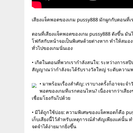
เสียงแจ็คพอตของเกม pussy888 มักผูกกับตอนที่เ
ตอนที่เสียงแจ็คพอตของเกม pussy888 ดังขึ้น มันไ
โฟกัสกับหน้าจอเป็นพิเศษด้วยต่างหาก ทำให้สมอ
ทั่วไปของเกมนั่นเอง
• เกิดในตอนที่พวกเรากำลังสนใจ: ระหว่างการสปิน
สัญญาณว่ากำลังจะได้รับรางวัลใหญ่ ระดับความพ
• มาพร้อมเรื่องสำคัญ: เราบางครั้งก็อาจจะจำวั
พอตของเกมทีแรกตอนไหน? เนื่องจากว่าเสียงช
เชื่อมโยงกันไปด้วย
• มิได้ถูกใช้บ่อย: ความพิเศษของแจ็คพอตก็คือ pu
เก็บเสียงนี้ไว้สำหรับเหตุการณ์สำคัญเพียงแค่นั้น ท
จดจำได้ง่ายมากยิ่งขึ้น