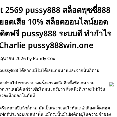
 2569 pussy888 สล็อตพุซซี่888
ืนยอดเสีย 10% สล็อตออนไลน์ยอด
รดิตฟรี pussy888 ระบบดี ทำกำไร
y Charlie pussy888win.one
ิถุนายน 2026
by
Randy Cox
ssy888 ได้หากแม้ไม่ได้เล่นเกมนานและจากนั้นก็ตาม
าผ่านไป พวกเราบางครั้งอาจจะลืมอีกทั้งชื่อเกม ราย
กเราเคยได้ แต่ว่าเชื่อไหมนะครับว่า สิ่งหนึ่งที่เราจะไม่มีวัน
แล้วจะนึกออกในทันที
ือหลายปีแล้วก็ตาม มันเป็นเพราะอะไรกันแน่? เสียงแจ็คพอต
อฟเฟกต์ประกอบเกมเท่านั้น แม้กระนั้นมันยังติดอยู่ในความจำของ