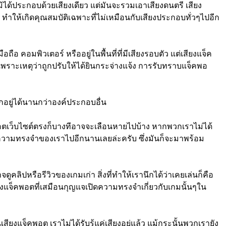
ได้ประกอบด้วยเสียงเดียว แต่มันจะรวมเอาเสียงดนตรี เสียง
 ทำให้เกิดคุณสมบัติเฉพาะที่ไม่เหมือนกับเสียงประกอบทั่วๆไปอีก
ือถือ คอมพิวเตอร์ หรืออยู่ในพื้นที่ที่มีเสียงรอบตัว แต่เสียงแจ็ค
พราะเหตุว่าถูกปรับให้ได้ยินกระจ่างแจ้ง การรับทราบแจ็คพอ
อยู่ได้นานกว่าองค์ประกอบอื่น
็อตเว็บไซต์ตรงก็บางทีอาจจะเลือนหายไปบ้าง หากพวกเราไม่ได้
ความทรงจำของเราไปอีกนานเลยล่ะครับ ซึ่งมันก็จะมาพร้อม
ดูคลิปหรือรีวิวของเกมเก่า สิ่งที่ทำให้เรานึกได้ว่าเคยเล่นก็คือ
ียงแจ็คพอตที่เสมือนกุญแจเปิดความทรงจำเกี่ยวกับเกมนั้นๆใน
งแจ็คพอต เราไม่ได้รับรู้แค่เสียงอยู่แล้ว แม้กระนั้นพวกเรายัง