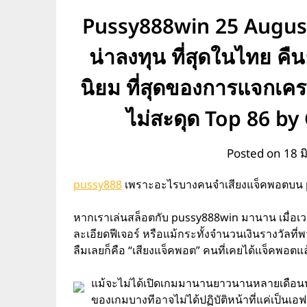
Pussy888win 25 August
น่าลงทุน ที่สุดในไทย ค
นิยม ที่สุดของการแจกเค
ไม่สะดุด Top 86 b
Posted on
18 ม
pussy888
เพราะอะไรบางคนจำเสียงแจ็คพอตบน pu
หากเราเล่นสล็อตกับ pussy888win มานาน เมื่อเวล
ละเอียดฟีเจอร์ หรือแม้กระทั้งจำนวนเงินรางวัลที่พว
ลืมเลยก็คือ “เสียงแจ็คพอต” คนที่เคยได้แจ็คพอต
แม้จะไม่ได้เปิดเกมมานานยาวนานหลายเดือนหร
ของเกมบางทีอาจไม่ได้ปฏิบัติหน้าที่แค่เป็นเ