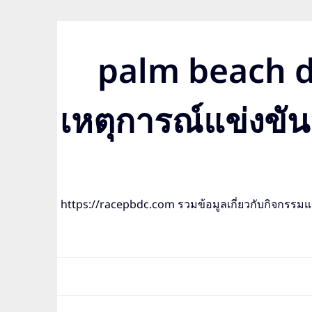
Skip
to
content
palm beach dr
เหตุการณ์แข่งขัน
https://racepbdc.com รวมข้อมูลเกี่ยวกับกิจกรรมแข