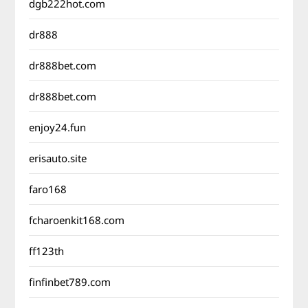
dgb222hot.com
dr888
dr888bet.com
dr888bet.com
enjoy24.fun
erisauto.site
faro168
fcharoenkit168.com
ff123th
finfinbet789.com