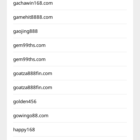
gachawin168.com
gamehit8888.com
gaojing888
gem99ths.com
gem99ths.com
goatza888fin.com
goatza888fin.com
golden456
gowingo88.com
happy168