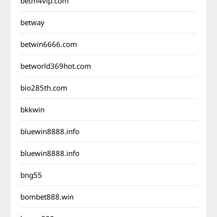
betm4vip.com
betway
betwin6666.com
betworld369hot.com
bio285th.com
bkkwin
bluewin8888.info
bluewin8888.info
bng55
bombet888.win