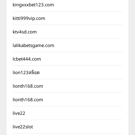
kingxxxbet123.com
kitti999vip.com
ktv4sd.com
lalikabetsgame.com
lcbet444.com
lion123สล็อต
lionth168.com
lionth168.com
live22
live22slot