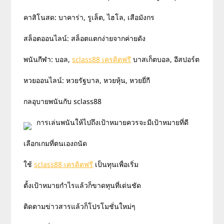
คาสิโนสด: บาคาร่า, รูเล็ต, ไฮโล, เสือมังกร
สล็อตออนไลน์: สล็อตแตกง่ายจากค่ายดัง
พนันกีฬา: บอล,
sclass88 เครดิตฟรี
บาสเก็ตบอล, อีสปอร์ต
หวยออนไลน์: หวยรัฐบาล, หวยหุ้น, หวยยี่กี
กลอุบายพนันกับ sclass88
การเล่นพนันให้ไปถึงเป้าหมายควรจะมีเป้าหมายที่ดี
เลือกเกมที่ตนเองถนัด
ใช้
sclass88 เครดิตฟรี
เป็นทุนเพื่อเริ่ม
ตั้งเป้าหมายกำไรแล้วก็ขาดทุนที่เด่นชัด
ติดตามข่าวสารแล้วก็โปรโมชั่นใหม่ๆ