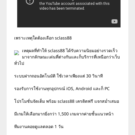
เพราะเหตุใดต้องเลือก sclass88
เหตุผลที่ทำให้ sclass88 ได้รับความนิยมอย่างรวดเร็ว
มาจากลักษณะเด่นที่ต่างกันและก็บริการที่เหนือกว่าเว็บ
ทั่วไป
ระบบฝากถอนอัตโนมัติ ใช้เวลาเพียงแต่ 30 วินาที
รองรับการใช้งานทุกอุปกรณ์ iOS, Android และก็ PC
โปรโมชั่นจัดเต็ม พร้อม sclass88 เครดิตฟรี แจกสม่ำเสมอ
มีเกมให้เลือกมากยิ่งกว่า 1,500 เกมจากค่ายชั้นแนวหน้า
ทีมงานคอยดูแลตลอด 1 วัน