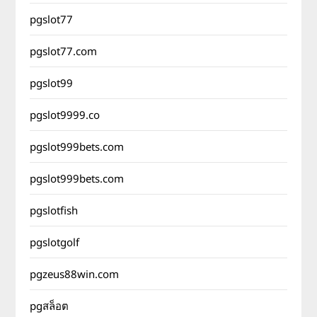
pgslot77
pgslot77.com
pgslot99
pgslot9999.co
pgslot999bets.com
pgslot999bets.com
pgslotfish
pgslotgolf
pgzeus88win.com
pgสล็อต