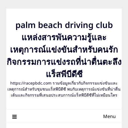
Skip
to
content
palm beach driving club
แหล่งสารพันความรู้และ
เหตุการณ์แข่งขันสำหรับคนรัก
กิจกรรมการแข่งรถที่น่าตื่นตะลึง
แร็สพีบีดีซี
https://racepbdc.com รวมข้อมูลเกี่ยวกับกิจกรรมแข่งขันและ
เหตุการณ์สำหรับชุมชนแร็สพีบีดีซี พบกับเหตุการณ์แข่งขันที่น่าตื่น
เต้นและกิจกรรมที่เสนอประสบการณ์แร็สพีบีดีซีที่ไม่เหมือนใคร
Menu