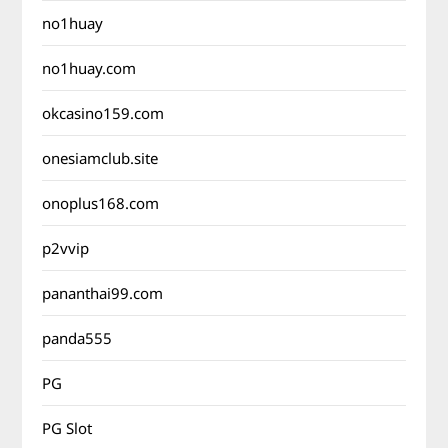
no1huay
no1huay.com
okcasino159.com
onesiamclub.site
onoplus168.com
p2vvip
pananthai99.com
panda555
PG
PG Slot