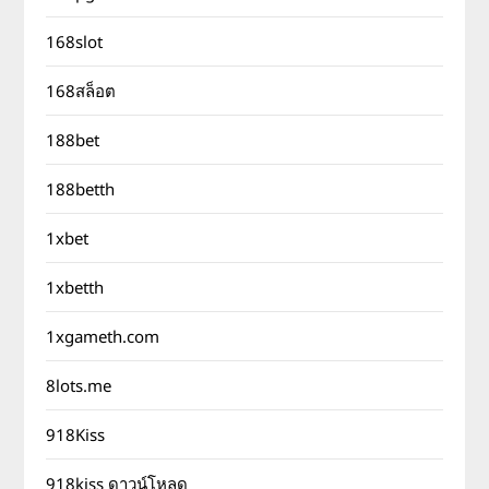
168slot
168สล็อต
188bet
188betth
1xbet
1xbetth
1xgameth.com
8lots.me
918Kiss
918kiss ดาวน์โหลด