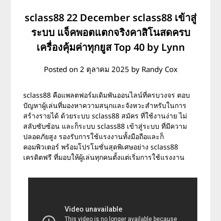
sclass88 22 December sclass88 เข้าสู่
ระบบ แจ็คพอตแตกจริงคาสิโนสดครบ
เครื่องคุ้มค่าทุกยูส Top 40 by Lynn
Posted on
2 ตุลาคม 2025
by
Randy Cox
sclass88 คือแพลตฟอร์มเดิมพันออนไลน์ที่ครบวงจร ตอบ
ปัญหาผู้เล่นที่มองหาความสนุกและจังหวะสำหรับในการ
สร้างรายได้ ด้วยระบบ sclass88 สมัคร ที่ใช้งานง่าย ไม่
สลับซับซ้อน และก็ระบบ sclass88 เข้าสู่ระบบ ที่มีความ
ปลอดภัยสูง รองรับการใช้แรงงานทั้งมือถือและก็
คอมพิวเตอร์ พร้อมโปรโมชั่นสุดพิเศษอย่าง sclass88
เครดิตฟรี ที่มอบให้ผู้เล่นทุกคนตั้งแต่เริ่มการใช้แรงงาน