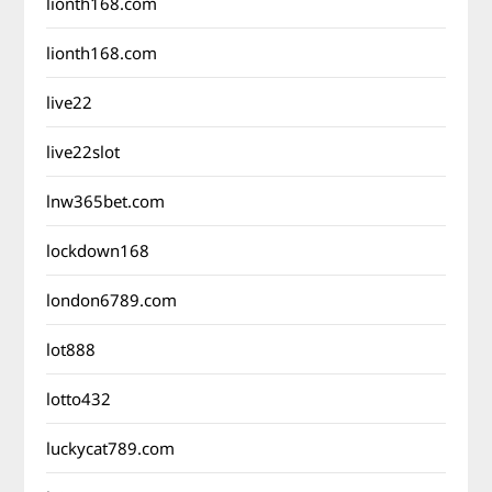
lionth168.com
lionth168.com
live22
live22slot
lnw365bet.com
lockdown168
london6789.com
lot888
lotto432
luckycat789.com