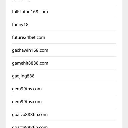
fullslotpg168.com
funny18
future24bet.com
gachawin168.com
gamehit8888.com
gaojing888
gem99ths.com
gem99ths.com
goatza888fin.com
goatza888fin.com