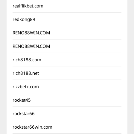
realflikbet.com
redkong89
RENO88WIN.COM
RENO88WIN.COM
rich8188.com
rich8188.net
rizzbetx.com
rocket45
rockstar66
rockstar66win.com