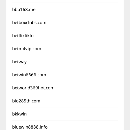
bbp168.me
betboxclubs.com
betflixtikto
betm4vip.com
betway
betwin6666.com
betworld369hot.com
bio285th.com
bkkwin
bluewin8888.info