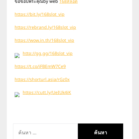
ขอขอบพระคุณby web
168สล็อต
https://bit.ly/168slot_vip
https://rebrand.ly/168slot_vip
https://wow.in.th/168slot_vip
http://gg.gg/168slot_vip
https://t.co/iFBEmW7Ce9
https://shorturl.asia/rGz0x
https://cutt.ly/UeIUk4iK
ค้นหา
สำหรับ: