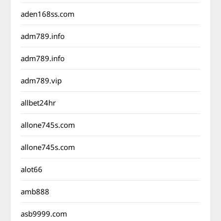
aden168ss.com
adm789.info
adm789.info
adm789.vip
allbet24hr
allone745s.com
allone745s.com
alot66
amb888
asb9999.com