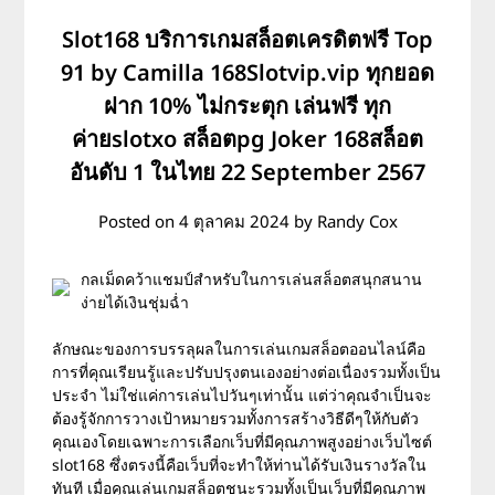
Slot168 บริการเกมสล็อตเครดิตฟรี Top
91 by Camilla 168Slotvip.vip ทุกยอด
ฝาก 10% ไม่กระตุก เล่นฟรี ทุก
ค่ายslotxo สล็อตpg Joker 168สล็อต
อันดับ 1 ในไทย 22 September 2567
Posted on
4 ตุลาคม 2024
by
Randy Cox
กลเม็ดคว้าแชมป์สำหรับในการเล่นสล็อตสนุกสนาน
ง่ายได้เงินชุ่มฉ่ำ
ลักษณะของการบรรลุผลในการเล่นเกมสล็อตออนไลน์คือ
การที่คุณเรียนรู้และปรับปรุงตนเองอย่างต่อเนื่องรวมทั้งเป็น
ประจำ ไม่ใช่แค่การเล่นไปวันๆเท่านั้น แต่ว่าคุณจำเป็นจะ
ต้องรู้จักการวางเป้าหมายรวมทั้งการสร้างวิธีดีๆให้กับตัว
คุณเองโดยเฉพาะการเลือกเว็บที่มีคุณภาพสูงอย่างเว็บไซต์
slot168 ซึ่งตรงนี้คือเว็บที่จะทำให้ท่านได้รับเงินรางวัลใน
ทันที เมื่อคุณเล่นเกมสล็อตชนะรวมทั้งเป็นเว็บที่มีคุณภาพ