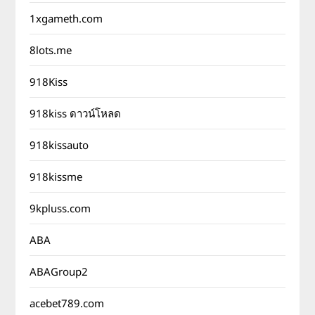
1xgameth.com
8lots.me
918Kiss
918kiss ดาวน์โหลด
918kissauto
918kissme
9kpluss.com
ABA
ABAGroup2
acebet789.com