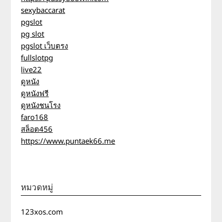
sexybaccarat
pgslot
pg slot
pgslot เว็บตรง
fullslotpg
live22
ดูหนัง
ดูหนังฟรี
ดูหนังชนโรง
faro168
สล็อต456
https://www.puntaek66.me
หมวดหมู่
123xos.com