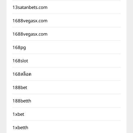
13satanbets.com
1688vegasx.com
1688vegasx.com
168pg
168slot
168สล็อต
188bet
188betth
1xbet
1xbetth