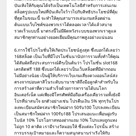
บันเทิงให้กับคุณได้จริงเป็นเทคโนโลยีสำหรับการเล่นเกม
สล็อตรูปแบบใหม่ที่บันเทิงใจว้าวไปกับสิทธิประโยชน์ที่คุ้ม
ที่สุดในขณะนี้ จะทำให้คุณสามารถเล่นเกมสล็อตผ่าน
ต้นแบบเว็บไซต์ของพวกเราได้ตลอดเวลาได้แล้วสบาย
รวดเร็วแบบนี้ มาตรงนี้ไม่มีผิดหวังระบบของพวกเราดูแล
สมาชิกทุกท่านอย่างยอดเยี่ยมมีคุณภาพสูงอย่างแน่นอน
6.การใช้โปรโมชั่นให้เกิดประโยชน์สูงสุด ซึ่งบอกได้เลยว่า
168สล็อต เป็นเว็บที่มีโปรโมชั่นนานัปการรวมทั้งทำให้คุณ
ได้สัมผัสถึงประสบการณ์ดีๆเป็นต้นว่า โปรโมชั่น slot168
เครดิตฟรี 188 ซึ่งบอกได้เลยว่าเป็นเว็บสล็อตที่มีฝากถอน
ไม่มีอย่างน้อย เป็นผู้ให้บริการเว็บเกมเสี่ยงดวงออนไลน์ส่ง
ตรงจากบ่อนคาสิโนระดับนานาชาติถึงมือลูกค้าสำหรับใน
การสร้างค่าที่ความสำเร็จด้วยการหารายได้บนโลก
อินเตอร์เน็ต แค่เพียงมีโทรศัพท์มือถือเครื่องเดียวรวมทั้งยังมี
โปรที่น่าสนใจ ยกตัวอย่างเช่น โปรคืนเงิน 5% ทุกๆวันโปร
ลงทะเบียนสมัครสมาชิกใหม่ฝาก 50รับ100 โปรลงทะเบียน
เป็นสมาชิกใหม่ฝาก 100รับ188 โปรเสนอแนะเพื่อนฝูงรับ
โบนัส 10% โปรโอกาสทองฝากแถม 10% โปรแทงถูกแทง
ไม่ถูก 10 ตาติด เรามีรางวัลมอบให้ ซึ่งแต่ละโปรนั้น สร้าง
การบรรลุเป้าหมายและก็ความสนุกสนานร่าเริงให้กับ