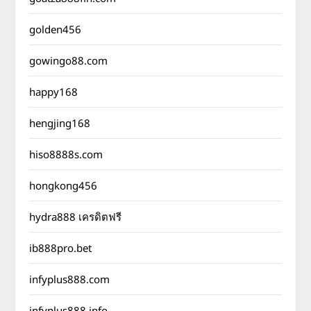
golden456
gowingo88.com
happy168
hengjing168
hiso8888s.com
hongkong456
hydra888 เครดิตฟรี
ib888pro.bet
infyplus888.com
infyplus888.info