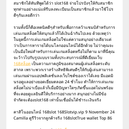
สมาชิกได้ทันทีพูดได้ว่า slot168 จ่ายโปรปังๆให้กับสมาชิก
ทุกท่านอย่างแน่แท้รีบลงทะเบียนเป็นสมาชิกแล้วมาใช้โปร
ดีๆกันเลยดีกว่า
รวมทั้งนี่ก็คือเทคนิคดีๆสำหรับเพื่อการคว้าแชมป์สำหรับการ
เล่นเกมสล็อตให้สนุกแล้วก็ได้เงินฉ่ำกันไปเลย ด้วยเหตุว่า
ในยุคนี้การเล่นเกมสล็อตไม่ใช่แค่ความสนุกอย่างเดียวแต่
ว่าเป็นการหารายได้บนโลกออนไลน์ได้อีกด้วย ไม่ว่าคุณจะ
เป็นมือใหม่สำหรับการเล่นเกมสล็อตหรือไม่ก็ตาม มาที่นี่คุณ
จะว้าวไปกับรูปแบบรวมทั้งประสบการณ์ที่ดีเยี่ยมเว็บ
168สล็อต
เป็นความภาคภูมิของสมาคมผู้เล่นสล็อตระดับ
สากล เพราะพวกเราสร้างสิทธิพิเศษดีๆให้กับผู้เล่นสามารถ
เล่นเกมผ่านแอปพลิเคชั่นลงเว็บไซต์ของเราได้เลย มีแอดมิ
นรอดูแลอย่างยอดเยี่ยมตลอด 24 ชั่วโมง ทำให้การเล่นเกม
สล็อตไม่น่าเบื่อแล้วก็เมื่อมีปัญหาใดๆเกิดขึ้นแอดไม่นพร้อม
ที่จะคอยดูแลยินดีให้บริการอย่างมาก สนุกอย่างไม่มีข้อ
จำกัดจะต้องslot168 เท่านั้นเชื่อมั่นได้ชำระเงินจริง
คาสิโนออนไลน์ 168slot 168Slotvip.vip 9 November 24
Camilla ดูรีวิวจากลูกค้าจริง 168slotTrue wallet Top 86