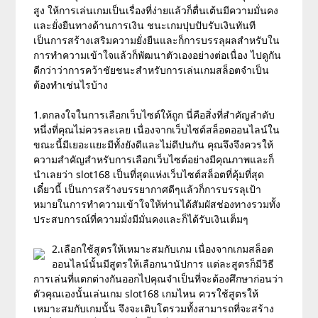
สูง ให้การเล่นเกมเป็นเรื่องที่ง่ายแล้วก็ตื่นเต้นมีความมั่นคง
และยั่งยืนทางด้านการเงิน ชนะเกมปุบปับรับเงินทันที
เป็นการสร้างเสริมความยั่งยืนและก็การบรรลุผลสำหรับใน
การทำความเข้าใจแล้วก็พัฒนาตัวเองอย่างต่อเนื่อง ไปดูกัน
ดีกว่าว่าการคว้าชัยชนะสำหรับการเล่นเกมสล็อตจำเป็น
ต้องทำเช่นไรบ้าง
1.ตกลงใจในการเลือกเว็บไซต์ให้ถูก นี่คือสิ่งที่สำคัญลำดับ
หนึ่งที่คุณไม่ควรละเลย เนื่องจากเว็บไซต์สล็อตออนไลน์ใน
ขณะนี้มีเยอะแยะมีทั้งยังดีและไม่ดีปนกัน คุณจึงจึงควรให้
ความสำคัญสำหรับการเลือกเว็บไซต์อย่างมีคุณภาพและก็
นำเลยว่า slot168 เป็นที่สุดแห่งเว็บไซต์สล็อตที่คุ้มที่สุด
เดี๋ยวนี้ เป็นการสร้างบรรยากาศดีๆแล้วก็การบรรลุเป้า
หมายในการทำความเข้าใจให้ท่านได้สัมผัสช่องทางรวมทั้ง
ประสบการณ์ที่ความมั่งมีมั่นคงและก็ได้รับเงินเต็มๆ
2.เลือกใช้สูตรให้เหมาะสมกับเกม เนื่องจากเกมสล็อต
ออนไลน์นั้นมีสูตรให้เลือกนานัปการ แต่ละสูตรก็มีวิธี
การเล่นที่แตกต่างกันออกไปคุณจำเป็นที่จะต้องศึกษาก่อนว่า
ตัวคุณเองนั้นเล่นเกม slot168 เกมไหน ควรใช้สูตรให้
เหมาะสมกับเกมนั้น จึงจะเติบโตรวมทั้งสามารถที่จะสร้าง