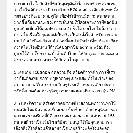
ความเอาใจใส่กับสิ่งที่พิเศษสุดๆมันก็คือการบริการด้วยเหตุ
ว่าเว็บไซต์ดีควรจะมีการบริการที่ดีด้วยอย่างเดียวกันทุกๆสิ่ง
ทุกๆอย่างต้องมาควบคู่กัน เพื่อทำให้ท่านมีความสนุกสนาน
มากขึ้นกับลักษณะของการเล่นเกมที่มีคุณภาพการที่แอดมิน
ดูแลดีจะมีผลให้คุณประสบผลสำเร็จได้ง่ายโดยไม่ต้องวิตก
กังวลในเรื่องใดๆคุณแค่เป็นจริงเป็นจังตั้งใจสำหรับการเล่น
เกมให้เสร็จก็พอเพียงแล้วโดยที่คุณไม่จำเป็นที่จะต้องมาวิตก
กังวลในเรื่องอื่นๆแม้กำเนิดปัญหาปุ๊บ admin พร้อมที่จะ
ดูแลให้คำปรึกษารวมทั้งเป็นที่ปรึกษาให้กับคุณอย่างแน่นอน
สร้างความสบายสบายให้กับคนในทุกๆด้าน
5.เล่นเกม 168สล็อต ลดความตึงเครียดก้าวหน้า การที่เรา
จำเป็นต้องพบเจอกับปัญหาต่างๆเยอะแยะ ทั้งในเรื่องของ
สภาพอากาศที่แปรปรวนสักครู่ร้อนเดี๋ยวหนาวเดี๋ยวฝนตก
หรือสิ่งแวดล้อมต่างๆที่อยู่รอบกายคุณมลพิษสภาวะฝุ่น PM
2.5 และก็ความเครียดจากคนรอบข้างสถานที่ทำงานทำให้
คนสมัยใหม่มีความเครียดเยอะขึ้นเรื่อยๆ ด้วยเหตุนั้นการลด
ความเคร่งเครียดที่ดีคือการปลดปล่อยออกมาเล่นslot 168
กันเลยดีกว่าเป็นเว็บไซต์ที่มีความสนุกให้กับคุณสามารถ
เลือกสิ่งที่ใกล้ตัวแล้วเอามาเป็นเกมสร้างพลังใจและลด