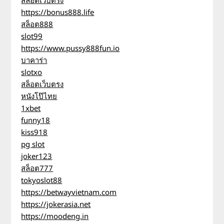
สล็อตเว็บตรง
https://bonus888.life
สล็อต888
slot99
https://www.pussy888fun.io
บาคาร่า
slotxo
สล็อตเว็บตรง
หนังโป๊ไทย
1xbet
funny18
kiss918
pg slot
joker123
สล็อต777
tokyoslot88
https://betwayvietnam.com
https://jokerasia.net
https://moodeng.in