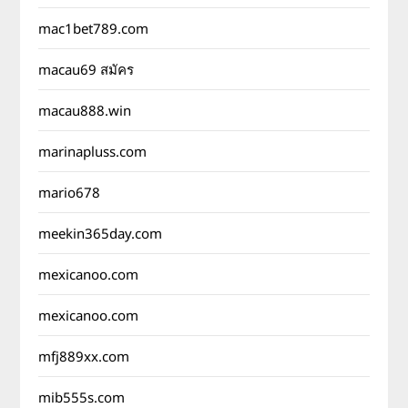
mac1bet789.com
macau69 สมัคร
macau888.win
marinapluss.com
mario678
meekin365day.com
mexicanoo.com
mexicanoo.com
mfj889xx.com
mib555s.com