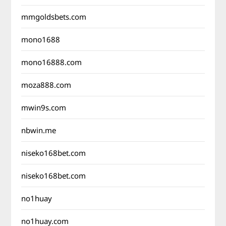
mmgoldsbets.com
mono1688
mono16888.com
moza888.com
mwin9s.com
nbwin.me
niseko168bet.com
niseko168bet.com
no1huay
no1huay.com