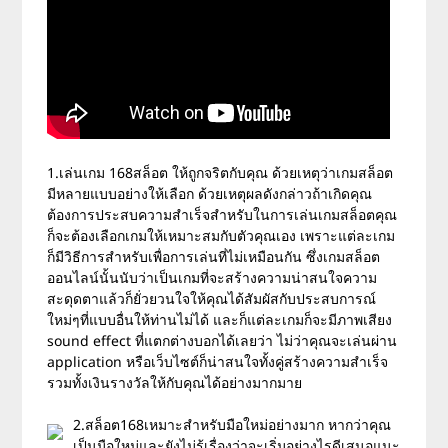
1.เล่นเกม 168สล็อต ให้ถูกจริตกับคุณ ด้วยเหตุว่าเกมสล็อต
มีหลายแบบอย่างให้เลือก ด้วยเหตุผลดังกล่าวถ้าเกิดคุณ
ต้องการประสบความสำเร็จสำหรับในการเล่นเกมสล็อตคุณ
ก็จะต้องเลือกเกมให้เหมาะสมกับตัวคุณเอง เพราะแต่ละเกม
ก็มีวิธีการสำหรับเพื่อการเล่นที่ไม่เหมือนกัน ซึ่งเกมสล็อต
ออนไลน์นั้นนับว่าเป็นเกมที่จะสร้างความน่าสนใจความ
สะดุดตาแล้วก็ยั่วยวนใจให้คุณได้สัมผัสกับประสบการณ์
ใหม่ๆที่แบบอื่นให้ท่านไม่ได้ และก็แต่ละเกมก็จะมีภาพเสียง
sound effect ที่แตกต่างบอกได้เลยว่า ไม่ว่าคุณจะเล่นผ่าน
application หรือเว็บไซต์ก็น่าสนใจทั้งคู่สร้างความสำเร็จ
รวมทั้งเงินรางวัลให้กับคุณได้อย่างมากมาย
2.สล็อต168เหมาะสำหรับมือใหม่อย่างมาก หากว่าคุณ
เป็นมือใหม่และยังไม่รู้เรื่องว่าจะเริ่มอย่างไรดีเสนอแนะ