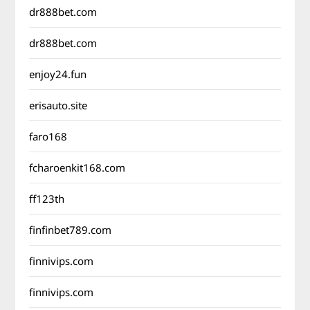
dr888bet.com
dr888bet.com
enjoy24.fun
erisauto.site
faro168
fcharoenkit168.com
ff123th
finfinbet789.com
finnivips.com
finnivips.com