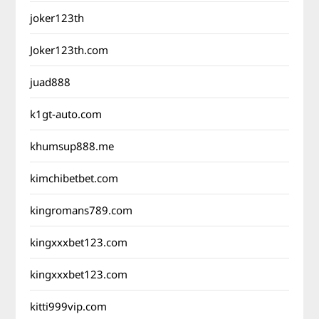
joker123th
Joker123th.com
juad888
k1gt-auto.com
khumsup888.me
kimchibetbet.com
kingromans789.com
kingxxxbet123.com
kingxxxbet123.com
kitti999vip.com