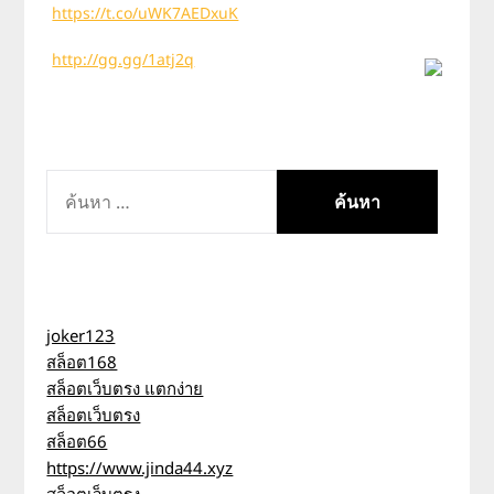
https://t.co/uWK7AEDxuK
http://gg.gg/1atj2q
ค้นหา
สำหรับ:
joker123
สล็อต168
สล็อตเว็บตรง แตกง่าย
สล็อตเว็บตรง
สล็อต66
https://www.jinda44.xyz