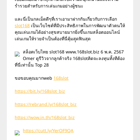
ร่ำรวยสำหรับการเล่นเกมอย่างผู้ชนะ
และนี่เป็นกลเม็ดดีๆที่เราเอามาฝากกันเกี่ยวกับการเลือก
slot168
เป็นเว็บไซต์ที่มีประสิทธิภาพในการพัฒนาตัวตนให้
คุณเล่นเกมได้อย่างสุขสบายมากยิ่งขึ้นเกมสล็อตออนไลน์
เล่นเกมให้รวยจำเป็นต้องที่นี่คุ้มสุุดฟินสุด
สล็อตเว็บไทย slot168 www.168slot.biz 6 พ.ค. 2567
Omer ดูรีวิวจากลูกค้าจริง 168slotคิดจะลงทุนทั้งทีต้อง
ที่นี่เท่านั้น Top 28
ขอขอบคุณมากweb
168slot
https://bit.ly/168slot_biz
https://rebrand.ly/168slot_biz
https://wow.in.th/168slot_biz
https://cutt.ly/YerOF9QA