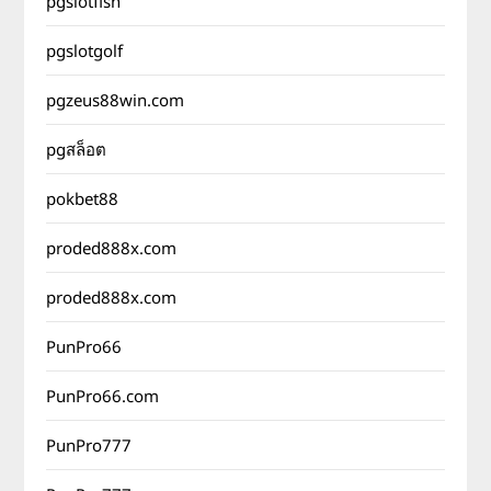
pgslotfish
pgslotgolf
pgzeus88win.com
pgสล็อต
pokbet88
proded888x.com
proded888x.com
PunPro66
PunPro66.com
PunPro777