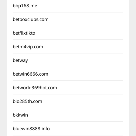
bbp168.me
betboxclubs.com
betflixtikto
betm4vip.com
betway
betwin6666.com
betworld369hot.com
bio285th.com
bkkwin
bluewin8888.info