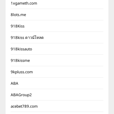
1xgameth.com
8lots.me
918Kiss
918kiss ดาวน์โหลด
918kissauto
918kissme
9kpluss.com
ABA
ABAGroup2
acebet789.com