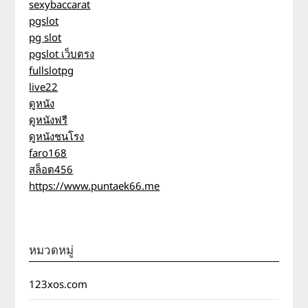
sexybaccarat
pgslot
pg slot
pgslot เว็บตรง
fullslotpg
live22
ดูหนัง
ดูหนังฟรี
ดูหนังชนโรง
faro168
สล็อต456
https://www.puntaek66.me
หมวดหมู่
123xos.com