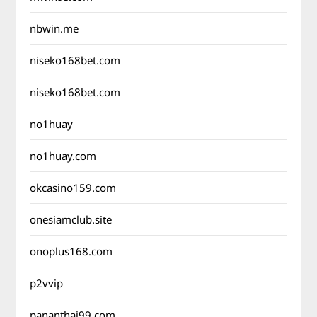
nbwin.me
niseko168bet.com
niseko168bet.com
no1huay
no1huay.com
okcasino159.com
onesiamclub.site
onoplus168.com
p2vvip
pananthai99.com