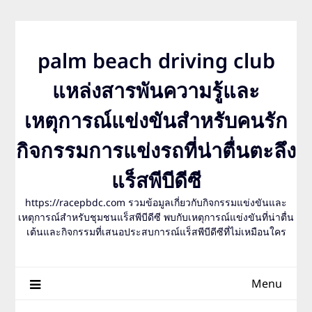
Skip
to
content
palm beach driving club
แหล่งสารพันความรู้และ
เหตุการณ์แข่งขันสำหรับคนรัก
กิจกรรมการแข่งรถที่น่าตื่นตะลึง
แร็สพีบีดีซี
https://racepbdc.com รวมข้อมูลเกี่ยวกับกิจกรรมแข่งขันและ
เหตุการณ์สำหรับชุมชนแร็สพีบีดีซี พบกับเหตุการณ์แข่งขันที่น่าตื่น
เต้นและกิจกรรมที่เสนอประสบการณ์แร็สพีบีดีซีที่ไม่เหมือนใคร
Menu