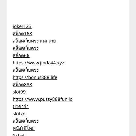
joker123
สล็อต168
สล็อตเว็บตรง แตกง่าย
สล็อตเว็บตรง
สล็อต66
https://www.jinda44.xyz
สล็อตเว็บตรง
https://bonus888.life
สล็อต888
slot99
https://www.pussy888fun.io
บาคาร่า
slotxo
สล็อตเว็บตรง
หนังโป๊ไทย
1xbet