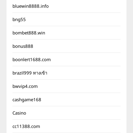
bluewin8888.info
bng55
bombet888.win
bonus888
boonlert1688.com
brazil999 ทางเข้า
bwvip4.com
cashgame168
Casino
cc11388.com