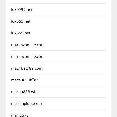
luke999.net
lux555.net
lux555.net
m4newonline.com
m4newonline.com
mac1bet789.com
macau69 สมัคร
macau888.win
marinapluss.com
mario678