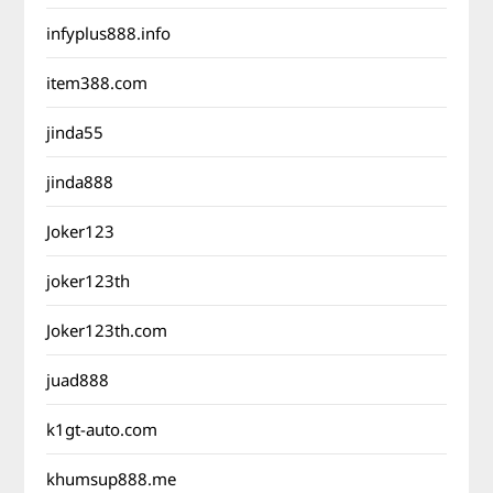
infyplus888.info
item388.com
jinda55
jinda888
Joker123
joker123th
Joker123th.com
juad888
k1gt-auto.com
khumsup888.me