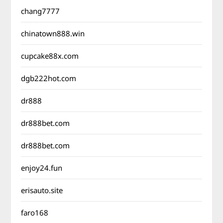
chang7777
chinatown888.win
cupcake88x.com
dgb222hot.com
dr888
dr888bet.com
dr888bet.com
enjoy24.fun
erisauto.site
faro168