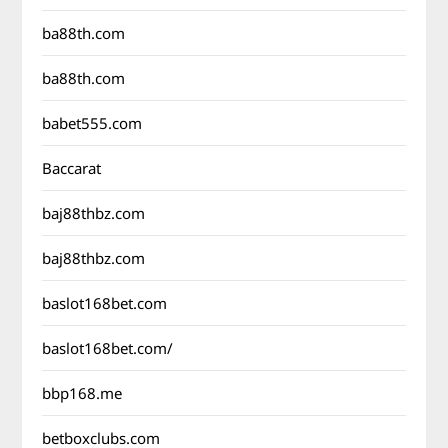
ba88th.com
ba88th.com
babet555.com
Baccarat
baj88thbz.com
baj88thbz.com
baslot168bet.com
baslot168bet.com/
bbp168.me
betboxclubs.com