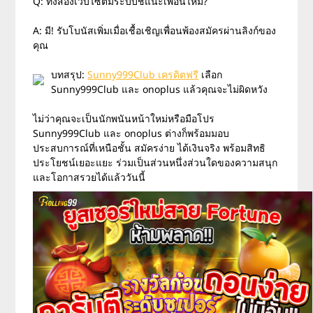
Q: ทั้งสองเว็บไซต์มีระบบชี้แนะเพื่อนไหม?
A: มี! รับโบนัสเพิ่มเมื่อเชื้อเชิญเพื่อนพ้องสมัครผ่านลิงก์ของ
คุณ
บทสรุป:
Sunny999Club เครดิตฟรี
เลือก
Sunny999Club และ onoplus แล้วคุณจะไม่ผิดหวัง
ไม่ว่าคุณจะเป็นนักพนันหน้าใหม่หรือมือโปร
Sunny999Club และ onoplus ต่างก็พร้อมมอบ
ประสบการณ์ที่เหนือชั้น สมัครง่าย ได้เงินจริง พร้อมสิทธิ
ประโยชน์เยอะแยะ ร่วมเป็นส่วนหนึ่งส่วนใดของความสนุก
และโอกาสรวยได้แล้ววันนี้