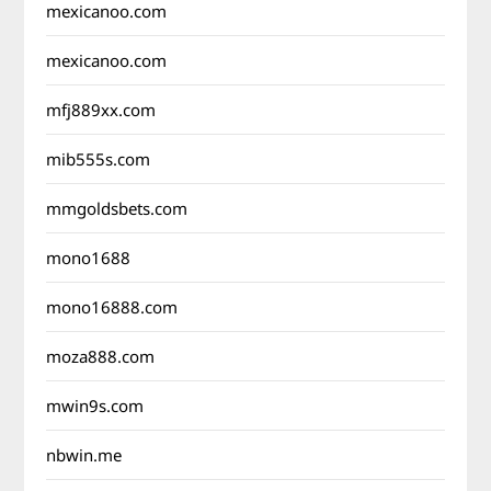
mexicanoo.com
mexicanoo.com
mfj889xx.com
mib555s.com
mmgoldsbets.com
mono1688
mono16888.com
moza888.com
mwin9s.com
nbwin.me