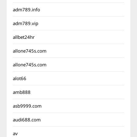
adm789.info
adm789.vip
allbet24hr
allone745s.com
allone745s.com
alot66
amb888
asb9999.com
audi688.com
av