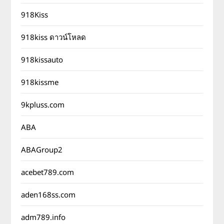
918Kiss
918kiss ดาวน์โหลด
918kissauto
918kissme
9kpluss.com
ABA
ABAGroup2
acebet789.com
aden168ss.com
adm789.info