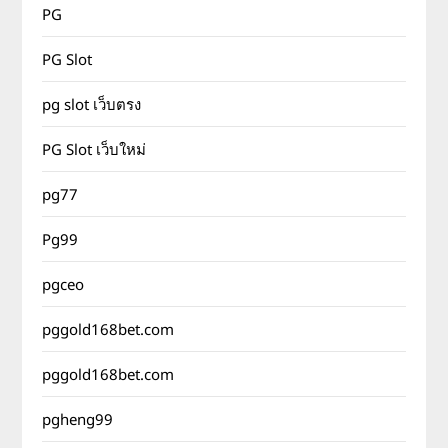
PG
PG Slot
pg slot เว็บตรง
PG Slot เว็บใหม่
pg77
Pg99
pgceo
pggold168bet.com
pggold168bet.com
pgheng99