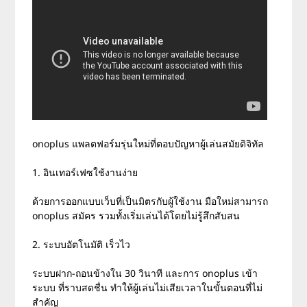
onoplus แพลตฟอร์มรุ่นใหม่ที่ตอบปัญหาผู้เล่นสมัยดิจิทัล
1. อินเทอร์เฟซใช้งานง่าย
ด้วยการออกแบบเว็บที่เป็นมิตรกับผู้ใช้งาน มือใหม่สามารถ
onoplus สมัคร รวมทั้งเริ่มเล่นได้โดยไม่รู้สึกสับสน
2. ระบบอัตโนมัติ เร็วไว
ระบบฝาก-ถอนข้างใน 30 วินาที และการ onoplus เข้า
ระบบ ที่ราบสดชื่น ทำให้ผู้เล่นไม่เสียเวลาในขั้นตอนที่ไม่
สำคัญ