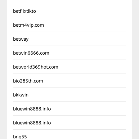
betflixtikto
betm4vip.com
betway
betwin6666.com
betworld369hot.com
bio285th.com
bkkwin
bluewin8888.info
bluewin8888.info
bng55