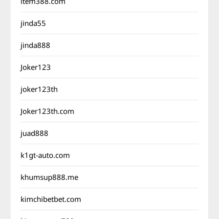
item388.com
jinda55
jinda888
Joker123
joker123th
Joker123th.com
juad888
k1gt-auto.com
khumsup888.me
kimchibetbet.com