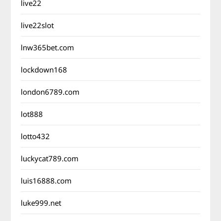
live22
live22slot
lnw365bet.com
lockdown168
london6789.com
lot888
lotto432
luckycat789.com
luis16888.com
luke999.net