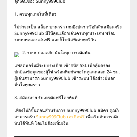
จุดเด่นของ Sunny999Club
1. ครบทุกเกมในที่เดียว
ไม่ว่าจะเป็น สล็อต บาคาร่า เกมยิงปลา หรือกีฬาเสมือนจริง
Sunny999Club มีให้คุณเลือกเล่นครบทุกประเภท พร้อม
ระบบทดลองเล่นฟรี และก็โบนัสพิเศษทุกวี่วัน
2. ระบบปลอดภัย มั่นใจทุกการเดิมพัน
แพลตฟอร์มมีระบบระเบียบเข้ารหัส SSL เพื่อคุ้มครอง
ปกป้องข้อมูลของผู้ใช้ พร้อมทีมซัพพอร์ตดูแลตลอด 24 ชม.
ผู้เล่นสามารถ Sunny999Club เข้าระบบ ได้อย่างมั่นอก
มั่นใจทุกคราว
3. สมัครง่าย รับเครดิตฟรีโดยทันที
เพียงไม่กี่ขั้นตอนสำหรับการ Sunny999Club สมัคร คุณก็
สามารถรับ
Sunny999Club เครดิตฟรี
เพื่อเริ่มต้นการเดิม
พันได้ทันที โดยไม่ต้องเพิ่มเงิน