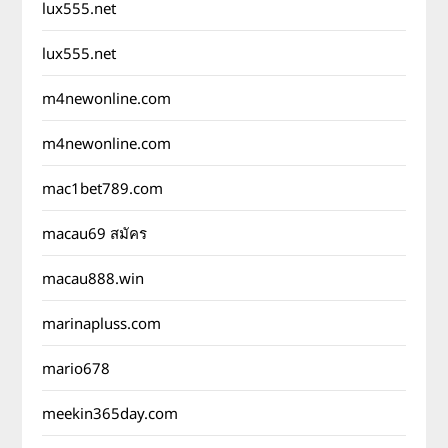
lux555.net
lux555.net
m4newonline.com
m4newonline.com
mac1bet789.com
macau69 สมัคร
macau888.win
marinapluss.com
mario678
meekin365day.com