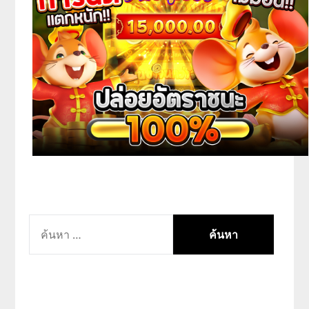
ค้นหา
สำหรับ: