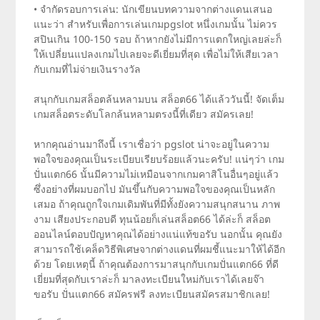
• จำกัดรอบการเล่น: นักเขียนบทความจากต่างแดนเสนอ
แนะว่า สำหรับเพื่อการเล่นเกมpgslot หนึ่งเกมนั้น ไม่ควร
สปินเกิน 100-150 รอบ ถ้าหากยังไม่มีการแตกใหญ่เลยล่ะก็
ให้เปลี่ยนแปลงเกมไปเลยจะดีเยี่ยมที่สุด เพื่อไม่ให้เสียเวลา
กับเกมที่ไม่จ่ายเงินรางวัล
สนุกกับเกมสล็อตล้นหลามบน สล็อต66 ได้แล้ววันนี้! จัดเต็ม
เกมสล็อตระดับโลกล้นหลามตรงนี้ที่เดียว สมัครเลย!
หากคุณอ่านมาถึงนี้ เราเชื่อว่า pgslot น่าจะอยู่ในความ
พอใจของคุณเป็นระเบียบเรียบร้อยแล้วนะครับ! แน่ๆว่า เกม
ปั่นแตก66 นั้นมีความไม่เหมือนจากเกมคาสิโนอื่นๆอยู่แล้ว
ซึ่งอย่างที่ผมบอกไป มันขึ้นกับความพอใจของคุณเป็นหลัก
เสมอ ถ้าคุณถูกใจเกมเดิมพันที่มีทั้งยังความสนุกสนาน ภาพ
งาม เสียงประกอบดี ทุนน้อยก็เล่นสล็อต66 ได้ล่ะก็ สล็อต
ออนไลน์ตอบปัญหาคุณได้อย่างแน่แท้ขอรับ นอกนั้น คุณยัง
สามารถใช้เคล็ดวิธีพิเศษจากต่างแดนที่ผมชี้แนะมาให้ได้อีก
ด้วย โดยเหตุนี้ ถ้าคุณต้องการมาสนุกกับเกมปั่นแตก66 ที่ดี
เยี่ยมที่สุดกับเราล่ะก็ มาลงทะเบียนใหม่กับเราได้เลยจ๊า
ขอรับ ปั่นแตก66 สมัครฟรี ลงทะเบียนสมัครสมาชิกเลย!