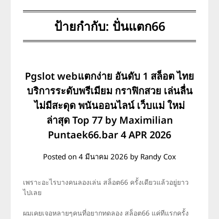
ป้ายกำกับ:
ปั่นแตก66
Pgslot webแตกง่าย อันดับ 1 สล็อต ไทย
บริการระดับพรีเมียม กราฟิกสวย เล่นลื่น
ไม่มีสะดุด พนันออนไลน์ เว็บแม่ ใหม่
ล่าสุด Top 77 by Maximilian
Puntaek66.bar 4 APR 2026
Posted on
4 มีนาคม 2026
by
Randy Cox
เพราะอะไรบางคนลองเล่น สล็อต66 ครั้งเดียวแล้วอยู่ยาว
ไปเลย
ผมเคยเจอหลายๆคนที่อยากทดลอง สล็อต66 แค่ทีแรกครั้ง