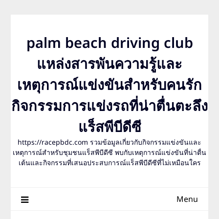
Skip
to
content
palm beach driving club
แหล่งสารพันความรู้และ
เหตุการณ์แข่งขันสำหรับคนรัก
กิจกรรมการแข่งรถที่น่าตื่นตะลึง
แร็สพีบีดีซี
https://racepbdc.com รวมข้อมูลเกี่ยวกับกิจกรรมแข่งขันและ
เหตุการณ์สำหรับชุมชนแร็สพีบีดีซี พบกับเหตุการณ์แข่งขันที่น่าตื่น
เต้นและกิจกรรมที่เสนอประสบการณ์แร็สพีบีดีซีที่ไม่เหมือนใคร
Menu