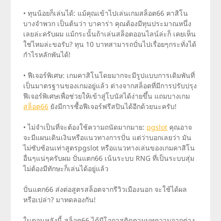
• ทุนน้อยก็เล่นได้: แม้คุณเข้าไปเล่นเกมสล็อต66 คาสิโน
บางจำพวก เป็นต้นว่า บาคาร่า คุณต้องมีทุนประมาณหนึ่ง
เลยล่ะครับผม แม้กระนั้นถ้าเล่นสล็อตออนไลน์ล่ะก็ เคยเห็น
ใช่ไหมล่ะขอรับ? ทุน 10 บาทสามารถปั่นไปเรื่อยๆกระทั่งได้
กำไรหลักพันได้!
• ฟีเจอร์พิเศษ: เกมคาสิโนโดยมากจะมีรูปแบบการเดิมพันที่
เป็นมาตรฐานของเกมอยู่แล้ว ต่างจากสล็อตที่มีการปรับปรุง
ฟีเจอร์พิเศษเพื่อช่วยให้เข้าสู่โบนัสได้ง่ายขึ้น แถมบางเกม
สล็อต66
ยังมีการซื้อฟีเจอร์ฟรีสปินได้อีกด้วยนะครับ!
• ไม่จำเป็นที่จะต้องใช้ความถนัดมากมาย:
pgslot
คุณอาจ
จะมีแผนเดินเงินหรือแนวทางการปั่น แต่ว่าบอกเลยว่า มัน
ไม่ซับซ้อนเท่าสูตรpgslot หรือแนวทางเล่นของเกมคาสิโน
อื่นๆแน่ๆครับผม ปั่นแตก66 เน้นระบบ RNG ที่เป็นระบบสุ่ม
ไม่ต้องมีทักษะก็เล่นได้อยู่แล้ว
ปั่นแตก66 ส่งต่อสูตรสล็อตจากรีวิวเมืองนอก จะใช้ได้ผล
หรือเปล่า? มาทดลองกัน!
ในตอนหลังนี้ สล็อต66 ได้มีโอกาสติดตามบทความจากต่าง