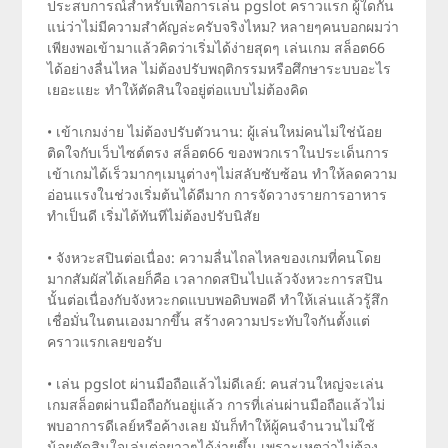
ประสบการณ์สำหรับเพื่อการเล่น pgslot คราวแรก ผู้ใดกัน
แน่ว่าไม่มีความสำคัญล่ะครับจริงไหม? หลายๆคนบอกผมว่า
เพียงพอเข้ามาแล้วคิดว่าเริ่มได้ง่ายสุดๆ เล่นเกม สล็อต66
ได้อย่างลื่นไหล ไม่ต้องปรับพฤติกรรมหรือศึกษาระบบอะไร
เยอะแยะ ทำให้ตัดสินใจอยู่ต่อแบบไม่ต้องคิด
• เข้าเกมง่าย ไม่ต้องปรับตัวนาน: ผู้เล่นใหม่คนไม่ใช่น้อย
ติดใจกับเว็บไซต์ตรง สล็อต66 ของพวกเราในประเด็นการ
เข้าเกมได้เร็วมากๆเมนูต่างๆไม่สลับซับซ้อน ทำให้ลดความ
อ่อนแรงในช่วงเริ่มต้นได้ดีมาก การจัดวางรายการอาหาร
ทำเป็นดี เริ่มได้ทันทีไม่ต้องปรับนิสัย
• จังหวะสปินต่อเนื่อง: ความลื่นไถลไหลของเกมที่คนโดย
มากสัมผัสได้เลยก็คือ เวลากดสปินไปแล้วจังหวะการสปิน
นั้นต่อเนื่องกับจังหวะกดแบบพอดิบพอดี ทำให้เล่นแล้วรู้สึก
เชื่อมั่นในตนเองมากขึ้น สร้างความประทับใจกันตั้งแต่
คราวแรกเลยขอรับ
• เล่น pgslot ผ่านมือถือแล้วไม่ดีเลย์: คนส่วนใหญ่จะเล่น
เกมสล็อตผ่านมือถือกันอยู่แล้ว การที่เล่นผ่านมือถือแล้วไม่
พบอาการดีเลย์หรือค้างเลย มันก็ทำให้ผู้คนจำนวนไม่ใช้
น้อยตัดสินใจเล่นต่อยาวๆได้ง่ายขึ้น เพราะเหตุว่าไม่ต้อง