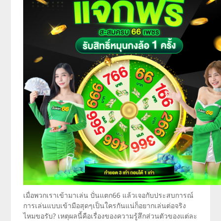
เมื่อพวกเราเข้ามาเล่น ปั่นแตก66 แล้วเจอกับประสบการณ์
การเล่นแบบเข้ามือสุดๆเป็นใครกันแน่ก็อยากเล่นต่อจริง
ไหมขอรับ? เหตุผลนี้คือเรื่องของความรู้สึกส่วนตัวของแต่ละ