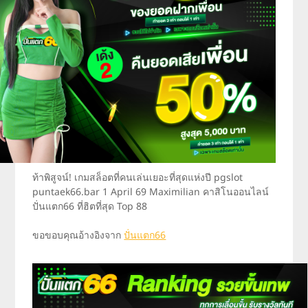
ท้าพิสูจน์! เกมสล็อตที่คนเล่นเยอะที่สุดแห่งปี pgslot
puntaek66.bar 1 April 69 Maximilian คาสิโนออนไลน์
ปั่นแตก66 ที่ฮิตที่สุด Top 88
ขอขอบคุณอ้างอิงจาก
ปั่นแตก66