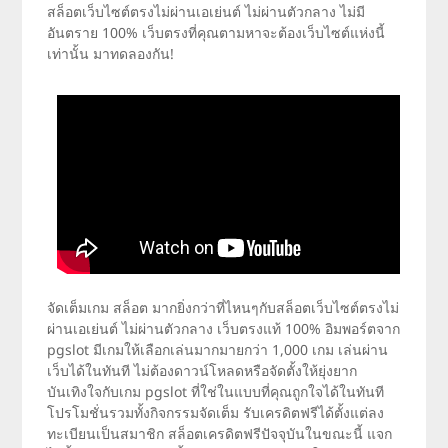
สล็อตเว็บไซต์ตรงไม่ผ่านเอเย่นต์ ไม่ผ่านตัวกลาง ไม่มี
อันตราย 100% เว็บตรงที่คุณตามหาจะต้องเว็บไซต์แห่งนี้
เท่านั้น มาทดลองกัน!
จัดเต็มเกม สล็อต มากยิ่งกว่าที่ไหนๆกับสล็อตเว็บไซต์ตรงไม่
ผ่านเอเย่นต์ ไม่ผ่านตัวกลาง เว็บตรงแท้ 100% อิมพอร์ตจาก
pgslot มีเกมให้เลือกเล่นมากมายกว่า 1,000 เกม เล่นผ่าน
เว็บได้ในทันที ไม่ต้องดาวน์โหลดหรือจัดตั้งให้ยุ่งยาก
บันเทิงใจกับเกม pgslot ที่ใช่ในแบบที่คุณถูกใจได้ในทันที
โปรโมชั่นรวมทั้งกิจกรรมจัดเต็ม รับเครดิตฟรีได้ตั้งแต่ลง
ทะเบียนเป็นสมาชิก สล็อตเครดิตฟรีปัจจุบันในขณะนี้ แจก