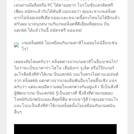
เล่นผ่านมือถือหรือ PC ได้ตามอยาก โปรโมชั่นเครดิตฟรี
เพียบ สมัครแล้วรับได้ทันที บอกเลยว่า คุณจะหาเกมสล็อต
มากไม่น้อยเลยทีเดียวเยอะแยะขนาดนี้ตรงไหนไม่ได้อีกแล้ว
ครับผม มาสนุกสนานกับเกมสล็อตที่ดีเยี่ยมที่สุดบน ปั่น
แตก66 ได้แล้ววันนี้ สมัครฟรี ลองเลย!
เกมสล็อต66 ไม่เหมือนกับเกมคาสิโนออนไลน์อื่นๆเช่น
ไร?
เคยสงสัยไหมครับว่า สล็อตต่างจากเกมคาสิโนอื่นๆเช่นไร?
ไม่ว่าจะเป็นบาคาร่า ไฮโล เสือมังกร รูเล็ต หรือโป๊กเกอร์
อะไรคือสิ่งที่ทำให้เกม ปั่นแตก66 บนเว็บตรงไม่ผ่านเอเย่นต์
จาก สล็อต66 แตกต่างจากเกมเดิมพันอื่นๆโดยสิ้นเชิง แน่ๆ
ครับว่า แต่ละคนมีความพอใจแตกต่างกันอยู่แล้ว นี่เป็นสิ่งที่
ผู้พัฒนาเกม ปั่นแตก66 รู้เป็นอย่างดี ซึ่งสิ่งที่ค่ายเกมตอบ
โจทย์กับนักพนันเยอะที่สุดก็คือ พวกเขารู้ดีว่าคุณอยากอะไร
และโน่นเป็นสิ่งที่ทำให้เกมสล็อตนั้นไม่เหมือนกับเกมพนัน
อื่นๆ