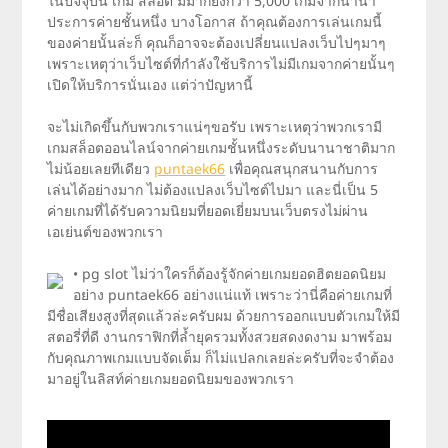
ในปัจจุบัน เกม สล็อต มีมากยิ่งกว่า 5,000 เกมจากนานา
ประการค่ายชั้นหนึ่ง บางโอกาส ถ้าคุณต้องการเล่นเกมนี้
ของค่ายนั้นล่ะก็ คุณก็อาจจะต้องเปลี่ยนแปลงเว็บไปๆมาๆ
เพราะเหตุว่าเว็บไซต์ที่กำลังใช้บริการไม่มีเกมจากค่ายนั้นๆ
เปิดให้บริการนั่นเอง แต่ว่าปัญหานี้
จะไม่เกิดขึ้นกับพวกเราแน่ๆขอรับ เพราะเหตุว่าพวกเรามี
เกมสล็อตออนไลน์จากค่ายเกมชั้นหนึ่งระดับนานาชาติมาก
ไม่น้อยเลยทีเดียว
puntaek66
เพื่อคุณสนุกสนานกับการ
เล่นได้อย่างมาก ไม่ต้องแปลงเว็บไซต์ไปมา และนี่เป็น 5
ค่ายเกมที่ได้รับความนิยมที่ยอดเยี่ยมบนเว็บตรงไม่ผ่าน
เอเย่นต์ของพวกเรา
• pg slot ไม่ว่าใครก็ต้องรู้จักค่ายเกมยอดฮิตยอดนิยม
อย่าง puntaek66 อย่างแน่แท้ เพราะว่านี่คือค่ายเกมที่
มีชื่อเสียงสูงที่สุดแล้วล่ะครับผม ด้วยการออกแบบตัวเกมให้มี
สตอรี่ที่ดี งานกราฟิกที่ล้ำยุครวมทั้งสวยสดงดงาม มาพร้อม
กับคุณภาพเกมแบบจัดเต็ม ก็ไม่แปลกเลยล่ะครับที่จะจำต้อง
มาอยู่ในลิสท์ค่ายเกมยอดนิยมของพวกเรา