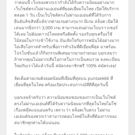
ว่าตอนนี้ เว็บของพวกเรากำลังได้รับความนิยมอย่างมาก
เว็บไซต์ตรงไม่ผ่านเอเย่นต์ที่ยอดเยี่ยมในไทย เปิดให้บริการ
ตลอด 1 วัน เป็นเว็บไซต์ตรงไม่ผ่านเอเย่นต์ที่ได้รับการ
ยืนยันลิขสิทธิ์แท้จากค่ายเกมต่างๆมาก มีเกม สล็อต เปิดให้
เล่นมากยิ่งกว่า 3,000 เกม สามารถเล่นผ่านเว็บบราวเซอร์
ได้เลย ไม่ต้องดาวน์โหลดหรือติดตั้ง รองรับทุกเครื่องใช้
ไม้สอยในการเข้าใช้งาน บันเทิงใจกับการพนันได้อย่างมาก
ไม่เสียโอกาสสำหรับเพื่อการทำเงินที่ดีเยี่ยมที่สุด มาพร้อม
โปรโมชั่นแล้วก็กิจกรรมพิเศษมากมายก่ายกอง บอกเลยว่า
ถ้าหากคุณไม่อยากเสียโอกาสในการเป็นคนรวย ลงทะเบียน
ใหม่กับเราได้แล้ววันนี้ สมัครสมาชิกฟรี 100% สมัครเลย!
จัดเต็มค่ายเกมดังยอดนิยมที่เยี่ยมที่สุดบน puntaek66 ที่
เยี่ยมที่สุดในไทย พร้อมเปิดประสบการณ์ที่ดีที่สุดวันนี้
บอกเลยจ้าครับว่า ความนิยมชมชอบของการเป็นเว็บไซต์
ตรงไม่ผ่านเอเย่นต์ที่ได้รับความนิยมมากที่สุดในไทยไม่ใช่
เรื่องฟลุ๊คแน่นอนครับ เพราะว่า สล็อตเว็บตรง ไม่ผ่าน
เอเย่นต์ของพวกเราสามารถตอบโจทย์ในสิ่งที่ต้องการของ
สมาชิกทุกท่านได้แน่นอน