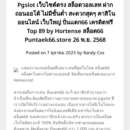
Pgslot เว็บไซต์ตรง สล็อตวอลเลท ฝาก
ถอนออโต้ ไม่มีขั้นต่ำ สะดวกสุดๆ คาสิโน
ออนไลน์ เว็บใหญ่ ปั่นแตก66 เครดิตฟรี
Top 89 by Hortense สล็อต66
Puntaek66.store 26 พ.ย. 2568
Posted on
7 ตุลาคม 2025
by
Randy Cox
แหล่งรวมเกมสล็อตที่เหมาะสมที่สุดในไทย สล็อต66
สล็อตเว็บตรงไม่ผ่านเอเย่นต์ จัดเต็มเกมสล็อตเยอะมาก
ทดลองเลย!
หากเอ่ยถึงการเล่น ปั่นแตก66 ล่ะก็ สมาชิกจำนวนมาก
จำเป็นที่จะต้องคิดถึงความมากมายหลายของเกม pgslot ที่
เราเปิดให้บริการอย่างแน่นอน เนื่องจากอาจไม่มีเว็บไหนจะ
ส่งตรงเกมสล็อตมากไม่น้อยเลยทีเดียวเท่ากับเว็บตรง
สล็อต66 ของพวกเราอีกแล้วล่ะนะครับ พวกเราเป็นสล็อต
เว็บไซต์ตรงแท้ 100% ลิขสิทธิ์แท้จากค่ายเกมสุดยอด
ล้นหลาม จัดเต็มเกม ปั่นแตก66 กว่า 1,000 เกม สามารถ