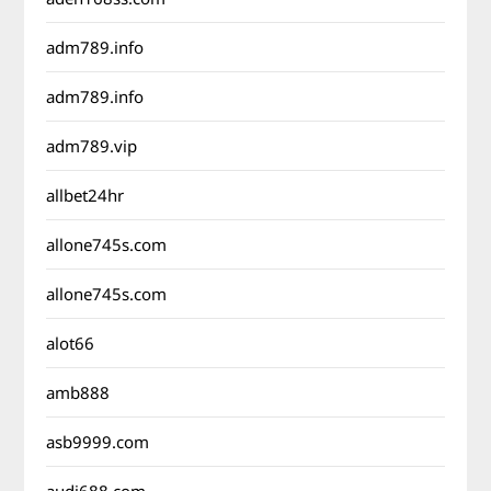
adm789.info
adm789.info
adm789.vip
allbet24hr
allone745s.com
allone745s.com
alot66
amb888
asb9999.com