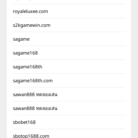
royaleluxee.com
s2kgamewin.com
sagame
sagame168
sagame168th
sagame168th.com
sawan888 ทดลองเล่น
sawan888 ทดลองเล่น
sbobet168
sbotop1688.com