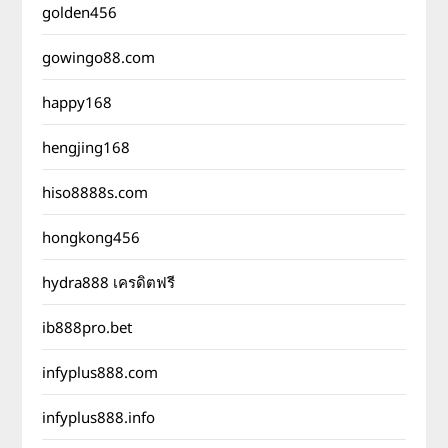
golden456
gowingo88.com
happy168
hengjing168
hiso8888s.com
hongkong456
hydra888 เครดิตฟรี
ib888pro.bet
infyplus888.com
infyplus888.info