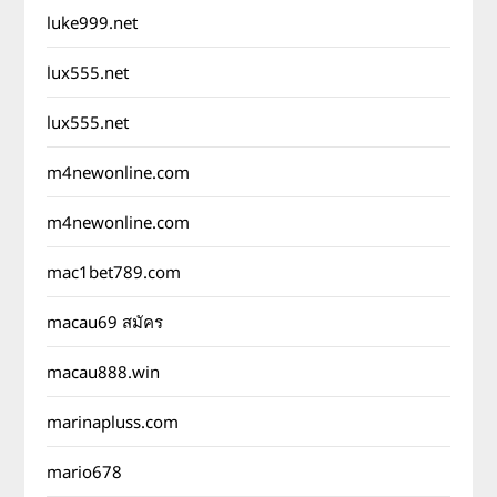
luke999.net
lux555.net
lux555.net
m4newonline.com
m4newonline.com
mac1bet789.com
macau69 สมัคร
macau888.win
marinapluss.com
mario678