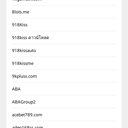
8lots.me
918Kiss
918kiss ดาวน์โหลด
918kissauto
918kissme
9kpluss.com
ABA
ABAGroup2
acebet789.com
aden168ss.com