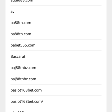
audi688.com
av
ba88th.com
ba88th.com
babet555.com
Baccarat
baj88thbz.com
baj88thbz.com
baslot168bet.com
baslot168bet.com/