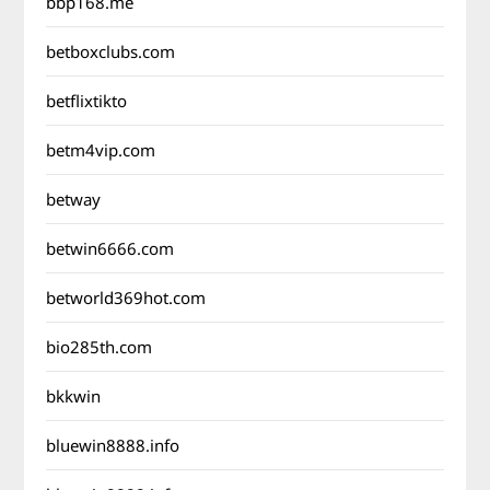
bbp168.me
betboxclubs.com
betflixtikto
betm4vip.com
betway
betwin6666.com
betworld369hot.com
bio285th.com
bkkwin
bluewin8888.info