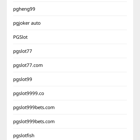
pgheng99
pgjoker auto
PGSlot
pgslot77
pgslot77.com
pgslot99
pgslot9999.co
pgslot999bets.com
pgslot999bets.com
pgslotfish