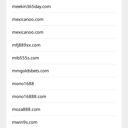
meekin365day.com
mexicanoo.com
mexicanoo.com
mfj889xx.com
mib555s.com
mmgoldsbets.com
mono1688
mono16888.com
moza888.com
mwin9s.com