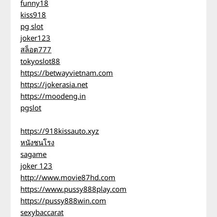
funny18
kiss918
pg slot
joker123
สล็อต777
tokyoslot88
https://betwayvietnam.com
https://jokerasia.net
https://moodeng.in
pgslot
https://918kissauto.xyz
หนังชนโรง
sagame
joker 123
http://www.movie87hd.com
https://www.pussy888play.com
https://pussy888win.com
sexybaccarat