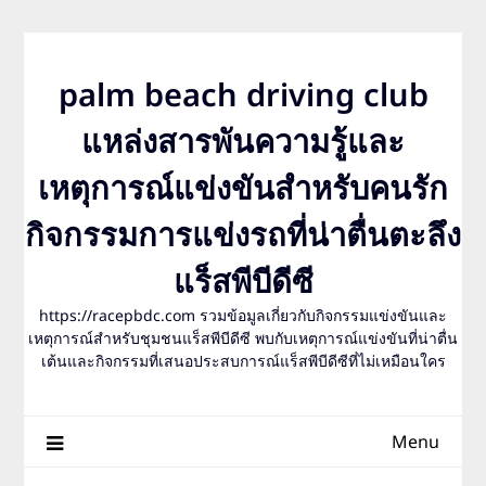
Skip
to
content
palm beach driving club
แหล่งสารพันความรู้และ
เหตุการณ์แข่งขันสำหรับคนรัก
กิจกรรมการแข่งรถที่น่าตื่นตะลึง
แร็สพีบีดีซี
https://racepbdc.com รวมข้อมูลเกี่ยวกับกิจกรรมแข่งขันและ
เหตุการณ์สำหรับชุมชนแร็สพีบีดีซี พบกับเหตุการณ์แข่งขันที่น่าตื่น
เต้นและกิจกรรมที่เสนอประสบการณ์แร็สพีบีดีซีที่ไม่เหมือนใคร
Menu