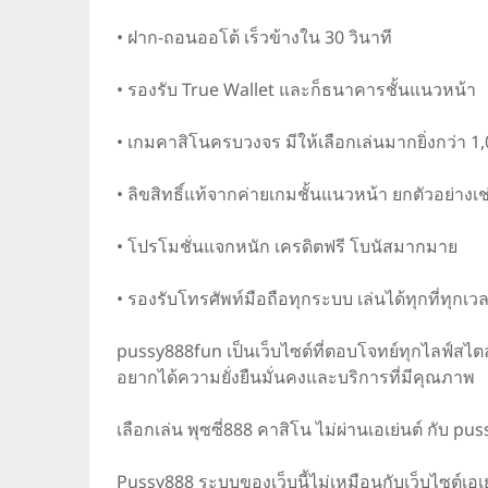
• ฝาก-ถอนออโต้ เร็วข้างใน 30 วินาที
• รองรับ True Wallet และก็ธนาคารชั้นแนวหน้า
• เกมคาสิโนครบวงจร มีให้เลือกเล่นมากยิ่งกว่า 1
• ลิขสิทธิ์แท้จากค่ายเกมชั้นแนวหน้า ยกตัวอย่างเช
• โปรโมชั่นแจกหนัก เครดิตฟรี โบนัสมากมาย
• รองรับโทรศัพท์มือถือทุกระบบ เล่นได้ทุกที่ทุกเว
pussy888fun เป็นเว็บไซต์ที่ตอบโจทย์ทุกไลฟ์สไตล์
อยากได้ความยั่งยืนมั่นคงและบริการที่มีคุณภาพ
เลือกเล่น พุซซี่888 คาสิโน ไม่ผ่านเอเย่นต์ กับ p
Pussy888 ระบบของเว็บนี้ไม่เหมือนกับเว็บไซต์เอเย