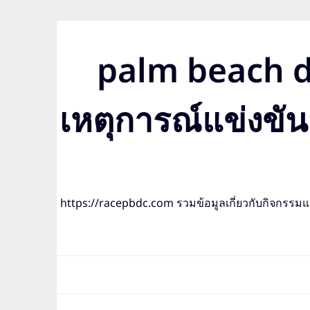
Skip
to
content
palm beach dr
เหตุการณ์แข่งขัน
https://racepbdc.com รวมข้อมูลเกี่ยวกับกิจกรรมแข