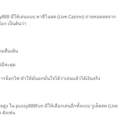
y888 มีให้เล่นแบบ คาสิโนสด (Live Casino) ถ่ายทอดสดจาก
ือก เป็นต้นว่า
มตื่นเต้น
่มีสะดุด
รล็อกไพ่ ทำให้มั่นอกมั่นใจได้ว่าเล่นแล้วได้เงินจริง
ายสูง ใน pussy888fun มีให้เลือกเล่นอีกทั้งแบบ รูเล็ตสด (Live
 ดังเช่น