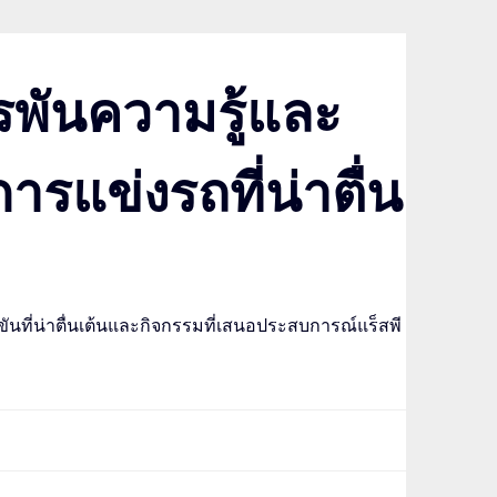
รพันความรู้และ
รแข่งรถที่น่าตื่น
ันที่น่าตื่นเต้นและกิจกรรมที่เสนอประสบการณ์แร็สพี