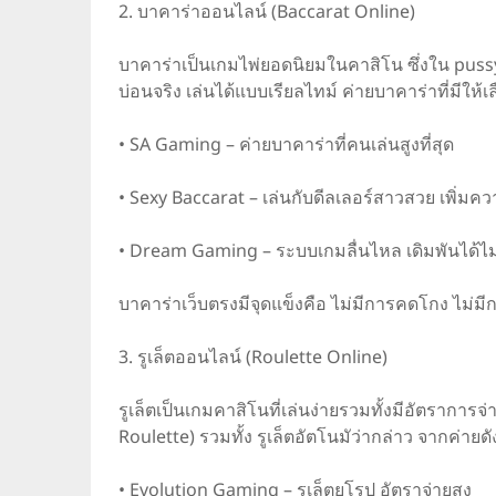
2. บาคาร่าออนไลน์ (Baccarat Online)
บาคาร่าเป็นเกมไพ่ยอดนิยมในคาสิโน ซึ่งใน puss
บ่อนจริง เล่นได้แบบเรียลไทม์ ค่ายบาคาร่าที่มีให้เล
• SA Gaming – ค่ายบาคาร่าที่คนเล่นสูงที่สุด
• Sexy Baccarat – เล่นกับดีลเลอร์สาวสวย เพิ่มควา
• Dream Gaming – ระบบเกมลื่นไหล เดิมพันได้ไม
บาคาร่าเว็บตรงมีจุดแข็งคือ ไม่มีการคดโกง ไม่มีกา
3. รูเล็ตออนไลน์ (Roulette Online)
รูเล็ตเป็นเกมคาสิโนที่เล่นง่ายรวมทั้งมีอัตราการจ่
Roulette) รวมทั้ง รูเล็ตอัตโนมัว่ากล่าว จากค่ายดัง
• Evolution Gaming – รูเล็ตยุโรป อัตราจ่ายสูง