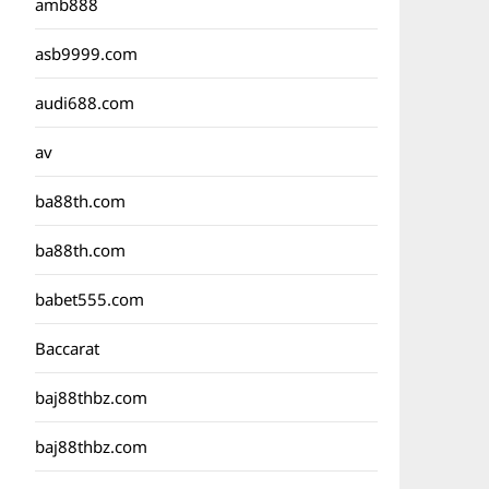
amb888
asb9999.com
audi688.com
av
ba88th.com
ba88th.com
babet555.com
Baccarat
baj88thbz.com
baj88thbz.com