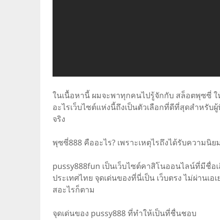
ในเนื้อหานี้ ผมจะพาทุกคนไปรู้จักกับ สล็อตพุซซี่ 
อะไรเว็บไซต์แห่งนี้ถึงเป็นตัวเลือกที่ดีที่สุดสำห
จริง
พุซซี่888 คืออะไร? เพราะเหตุไรถึงได้รับความนิยม
pussy888fun เป็นเว็บไซต์คาสิโนออนไลน์ที่มีชื่อ
ประเทศไทย จุดเด่นของที่นี่เป็น เว็บตรง ไม่ผ่านเอเย
สอะไรก็ตาม
จุดเด่นของ pussy888 ที่ทำให้เป็นที่ชื่นชอบ