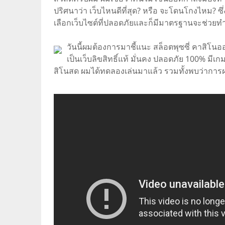
ปริศนาว่า เว็บไหนดีที่สุด? หรือ จะโดนโกงไหม? ซึ่ง
เลือกเว็บไซต์ที่ปลอดภัยและก็มีมาตรฐานจะช่วยทำให
วันนี้ผมต้องการมาชี้แนะ สล็อตพุซซี่ คาสิโนอ
เป็นเว็บลิขสิทธิ์แท้ มั่นคง ปลอดภัย 100% มี
สิโนสด ผมได้ทดลองเล่นมาแล้ว รวมทั้งพบว่าการฝา