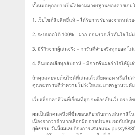
ทั้งหมดทุกอย่างเป็นไปตามมาตรฐานของค่ายเกม
1. เว็บไซต์ลิขสิทธิ์แท้ – ได้รับการรับรองจากหน
2. ระบบออโต้ 100% – ฝาก-ถอนรวดเร็วทันใจ ไม่
3. มีรีวิวจากผู้เล่นจริง – การันตีจ่ายจริงทุกยอด ไม่
4. คืนยอดเสียทุกสัปดาห์ – มีการคืนผลกำไรให้ผู้เล
ถ้าคุณเคยพบเว็บไซต์ที่เล่นแล้วเสียตลอด หรือไม่ส
คุณจะทราบดีว่าความโปร่งใสและมาตรฐานระดับ
เว็บสล็อตคาสิโนที่เยี่ยมที่สุด จะต้องเป็นเว็บตรง ลิข
ผมเป็นอีกคนหนึ่งที่ชื่นชอบเกี่ยวกับการเล่นคาสิโนออ
เนื่องจากว่าถ้าหากเลือกผิด อาจประสบเจอกับปัญหาเย
ยุติธรรม วันนี้ผมเลยต้องการเสนอแนะ pussy888fun