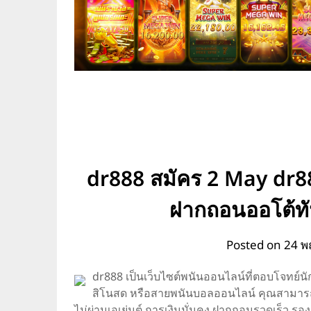
dr888 สมัคร 2 May dr88
ฝากถอนออโต้ทั
Posted on
24 พ
dr888 เป็นเว็บไซต์พนันออนไลน์ที่ตอบโจทย์น
สิโนสด หรือสายพนันบอลออนไลน์ คุณสามารถเดิ
ไม่ผ่านเอเย่นต์ การเงินมั่นคง ฝากถอนรวดเร็ว รอ