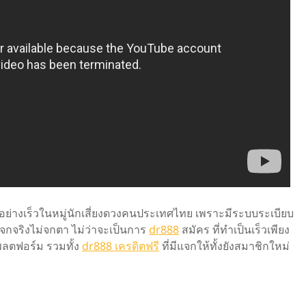
มอย่างเร็วในหมู่นักเสี่ยงดวงคนประเทศไทย เพราะมีระบบระเบียบ
่แจกจริงไม่จกตา ไม่ว่าจะเป็นการ
dr888
สมัคร ที่ทำเป็นเร็วเพียง
กแพลตฟอร์ม รวมทั้ง
dr888 เครดิตฟรี
ที่มีแจกให้ทั้งยังสมาชิกใหม่