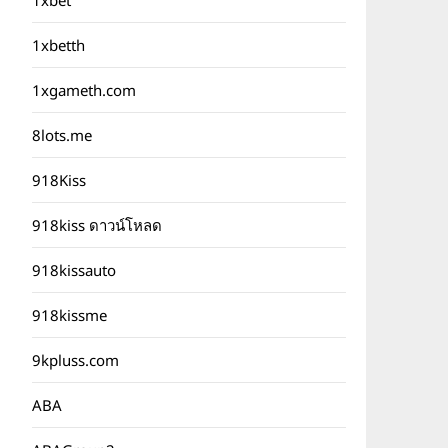
1xbet
1xbetth
1xgameth.com
8lots.me
918Kiss
918kiss ดาวน์โหลด
918kissauto
918kissme
9kpluss.com
ABA