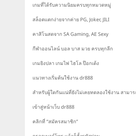
เกมที่ได้รับความนิยมครบทุกหมวดหมู่
สล็อตแตกง่ายจากค่าย PG, Joker, JILI
คาสิโนสดจาก SA Gaming, AE Sexy
กีฬาออนไลน์ บอล บาส มวย ครบทุกลีก
เกมยิงปลา เกมไพ่ ไฮโล ป๊อกเด้ง
แนวทางเริ่มต้นใช้งาน dr888
สำหรับผู้ใดกันแน่ที่ยังไม่เคยทดลองใช้งาน สามา
เข้าสู่หน้าเว็บ dr888
คลิกที่ “สมัครสมาชิก”
กรอกเบอร์โทร แล้วก็ตั้งรหัสผ่าน