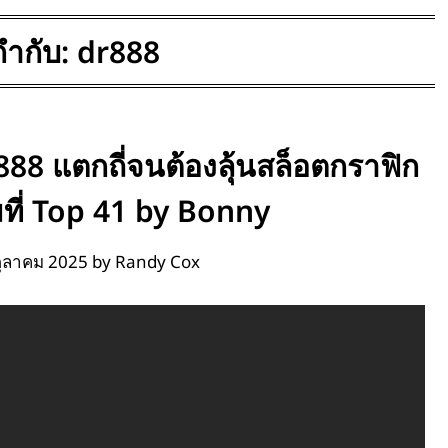
กำกับ:
dr888
88 แตกถี่จนต้องลุ้นสล็อตกราฟิก
มที่ Top 41 by Bonny
ตุลาคม 2025
by
Randy Cox