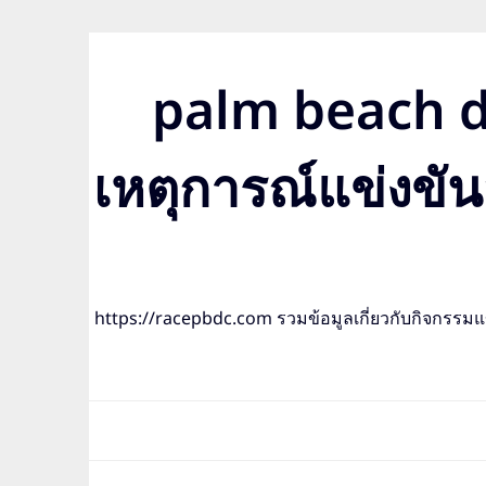
Skip
to
content
palm beach dr
เหตุการณ์แข่งขัน
https://racepbdc.com รวมข้อมูลเกี่ยวกับกิจกรรมแข