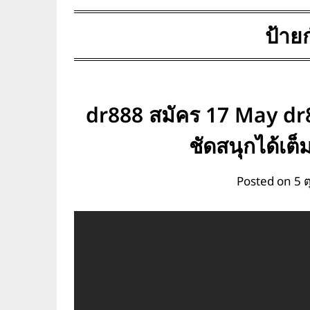
ป้าย
dr888 สมัคร 17 May dr8
ชัดสนุกได้เต็
Posted on
5 