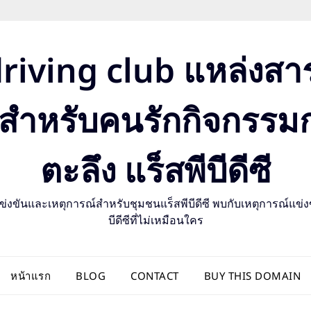
iving club แหล่งสา
สำหรับคนรักกิจกรรมกา
ตะลึง แร็สพีบีดีซี
่งขันและเหตุการณ์สำหรับชุมชนแร็สพีบีดีซี พบกับเหตุการณ์แข่งข
บีดีซีที่ไม่เหมือนใคร
หน้าแรก
BLOG
CONTACT
BUY THIS DOMAIN