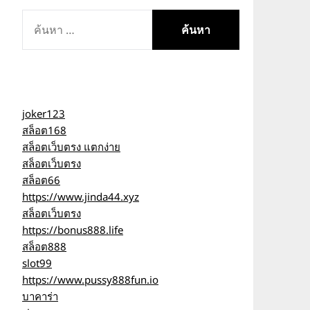
ค้นหา
สำหรับ:
joker123
สล็อต168
สล็อตเว็บตรง แตกง่าย
สล็อตเว็บตรง
สล็อต66
https://www.jinda44.xyz
สล็อตเว็บตรง
https://bonus888.life
สล็อต888
slot99
https://www.pussy888fun.io
บาคาร่า