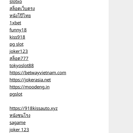
slotxo
สล็อตเว็บตรง
หนังโป๊ไทย
1xbet
funny18
kiss918
pg slot
joker123
สล็อต777
tokyoslot88
https://betwayvietnam.com
https://jokerasia.net
https://moodeng.in
pgslot
https://918kissauto.xyz
หนังชนโรง
sagame
joker 123