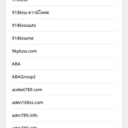
918kiss ดาวน์โหลด
918kissauto
918kissme
9kpluss.com
ABA
ABAGroup2
acebet789.com
aden168ss.com
adm789.info