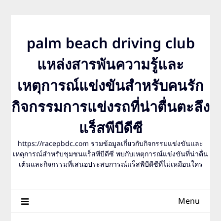
Skip
to
content
palm beach driving club
แหล่งสารพันความรู้และ
เหตุการณ์แข่งขันสำหรับคนรัก
กิจกรรมการแข่งรถที่น่าตื่นตะลึง
แร็สพีบีดีซี
https://racepbdc.com รวมข้อมูลเกี่ยวกับกิจกรรมแข่งขันและ
เหตุการณ์สำหรับชุมชนแร็สพีบีดีซี พบกับเหตุการณ์แข่งขันที่น่าตื่น
เต้นและกิจกรรมที่เสนอประสบการณ์แร็สพีบีดีซีที่ไม่เหมือนใคร
Menu