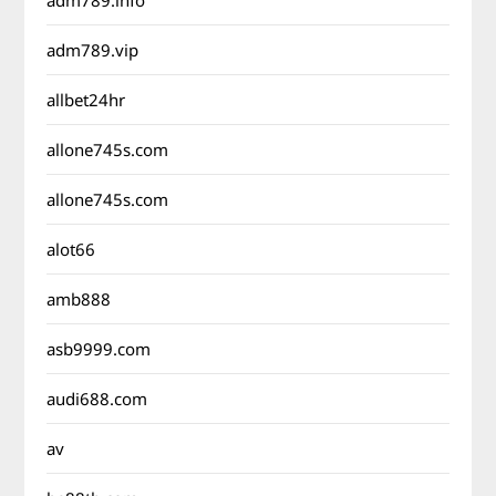
adm789.info
adm789.vip
allbet24hr
allone745s.com
allone745s.com
alot66
amb888
asb9999.com
audi688.com
av