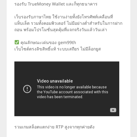
รองรับ TrueMoney Wallet และก็ทุกธนาคาร
เว็บรองรับภาษาไทย ใช้งานง่ายทั้งยังโทรศัพท์เคลื่อนที่
แท็บเล็ต รวมทั้งคอมพิวเตอร์ ไม่มีอย่างต่ำสำหรับในการฝาก
ถอน พร้อมโปรโมชั่นสุดคุ้มที่แจกจริงวันแล้ววันเล่า
คุณลักษณะเด่นของ gem99th
เว็บไซต์ตรงลิขสิทธิ์แท้ ระบบเสถียร ไม่มีล็อกยูส
รวมเกมสล็อตแตกง่าย RTP สูงจากทุกค่ายดัง