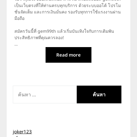
เป็นเว็บตรงที่ให้ท่านครบทุกบริการ ด้วยระบบออโต้ โปรโม
ชั่นจัดเต็ม และการเงินมั่นคง รองรับทุกการใช้แรงงานผ่าน
มือถือ
สมัครวันนี้ที่ gem99th แล้วเริ่มบันเทิงใจกับการเดิมพัน
ประสิทธิภาพที่คุณควรลอง!
…
Read more
ค้นหา
สำหรับ:
joker123