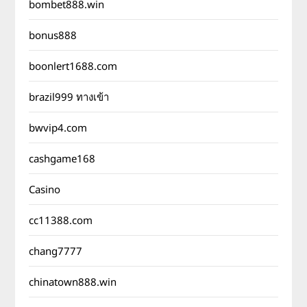
bombet888.win
bonus888
boonlert1688.com
brazil999 ทางเข้า
bwvip4.com
cashgame168
Casino
cc11388.com
chang7777
chinatown888.win