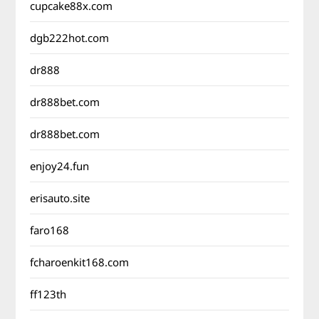
cupcake88x.com
dgb222hot.com
dr888
dr888bet.com
dr888bet.com
enjoy24.fun
erisauto.site
faro168
fcharoenkit168.com
ff123th