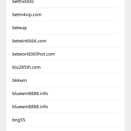
betflixtikto
betm4vip.com
betway
betwin6666.com
betworld369hot.com
bio285th.com
bkkwin
bluewin8888.info
bluewin8888.info
bng55