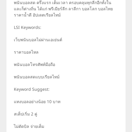
พนันบอลสด ครึ่งแรก เต็มเวลา ครอบคลุมทุกลีกอีกทั้งใน
และก็ต่างถิ่น ได้แก่ พรีเมียร์ลีก ลาลีกา บอลโลก บอลไทย
ราคาน้ำดี อัปเดตเรียลไทม์
LSI Keywords:
เว็บพนันบอลไม่ผ่านเอเย่นต์
ราคาบอลไหล
พนันบอลโทรศัพท์มือถือ
พนันบอลสดแบบเรียลไทม์
Keyword Suggest:
แทงบอลอย่างน้อย 10 บาท
สเต็ปเริ่ม 2 คู่
ไม่ตัดบิล จ่ายเต็ม