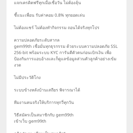
แจกเครดิตฟรีทุกเมื่อเชื่อวัน ไม่ต้องลุ้น
ชี้แนะเพื่อน รับค่าคอม 0.8% ทุกยอดเล่น
ไม่ต้องแชร์ ไม่ต้องทำกิจกรรม ถอนได้จริงทุกโปร
ความปลอดภัยระดับสากล
gem99th เชื่อมั่นทุกธุรกรรม ด้วยระบบความปลอดภัย SSL
256-bit พร้อมระบบ KYC การันตีตัวตนก่อนเบิกเงิน เพื่อ
ป้องกันการแอบอ้างและก็ดูแลข้อมูลส่วนตัวลูกค้าอย่างเข้ม
งวด
ไม่มีประวัติโกง
ระบบข้างหลังบ้านเสถียร พิจารณาได้
ทีมงานคนจริงให้บริการทุกวี่ทุกวัน
วิธีสมัครเป็นสมาชิกกับ gem99th
เข้าเว็บ gem99th