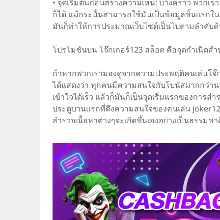
• จุดเริ่มต้นก่อนสร้างความเห็น: บางคราว พวกเ
ก็ได้ แม้กระนั้นสามารถใช้มันเป็นข้อมูลชิ้นแรกใน
มันก็ทำให้การประมาณเว็บไซต์เป็นไปตามลำดับด้
โปรโมชันบน โจ๊กเกอร์123 สล็อต คือจุดกำเนิดสำห
ถ้าหากพวกเรามองดูจากความประพฤติคนเล่นโจ๊กเกอร
ได้แสดงว่า ทุกคนมีความสนใจกับโบนัสมากกว่านะครั
เข้าใจได้เร็ว แล้วก็มันก็เป็นจุดเริ่มแรกของการส
ประตูบานแรกที่ดึงความสนใจของคนเล่น joker123
สำรวจเนื้อหาต่างๆจะเกิดขึ้นเองอย่างเป็นธรรมชาต