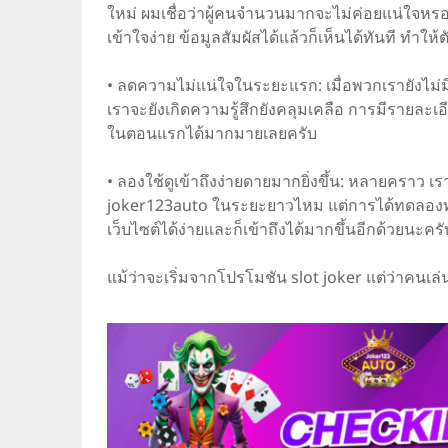
ใหม่ ผมเชื่อว่าผู้คนจำนวนมากจะไม่ค่อยแน่ใจหร
เข้าใจง่าย ข้อมูลสัมผัสได้แล้วก็เห็นได้ทันที ทำให
• ลดความไม่แน่ใจในระยะแรก: เมื่อพวกเรายังไม่มี
เราจะยังเกิดความรู้สึกยังคลุมเคลือ การมีรายละ
ในตอนแรกได้มากมายเลยครับ
• ลองใช้ดูเข้าถึงง่ายดายมากยิ่งขึ้น: หลายคราว เ
joker123auto ในระยะยาวไหม แต่การได้ทดลองทำค
เว็บไซต์ได้ง่ายและก็เข้าถึงได้มากขึ้นอีกด้วยนะครั
แม้ว่าจะเริ่มจากโปรโมชัน slot joker แต่ว่าคนเล