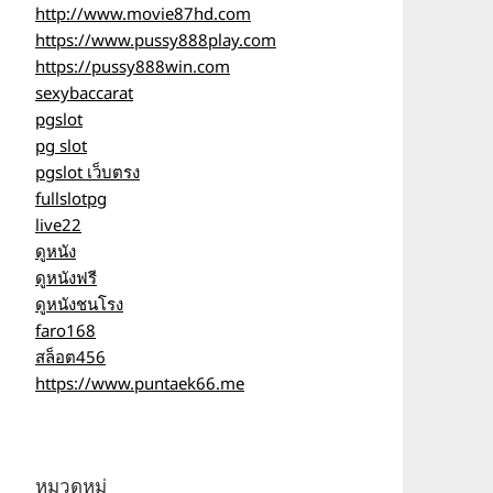
http://www.movie87hd.com
https://www.pussy888play.com
https://pussy888win.com
sexybaccarat
pgslot
pg slot
pgslot เว็บตรง
fullslotpg
live22
ดูหนัง
ดูหนังฟรี
ดูหนังชนโรง
faro168
สล็อต456
https://www.puntaek66.me
หมวดหมู่