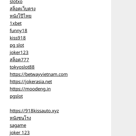
slotxo
สล็อตเว็บตรง
หนังโป๊ไทย
1xbet
funny18
kiss918
pg slot
joker123
สล็อต777
tokyoslot88
https://betwayvietnam.com
https://jokerasia.net
https://moodeng.in
pgslot
https://918kissauto.xyz
หนังชนโรง
sagame
joker 123