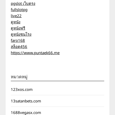
pgslot เว็บตรง
fullslotpg
live22
ดูหนัง
ดูหนังฟรี
ดูหนังชนโรง
faro168
สล็อต456
https://www.puntaek66.me
หมวดหมู่
123xos.com
13satanbets.com
1688vegasx.com