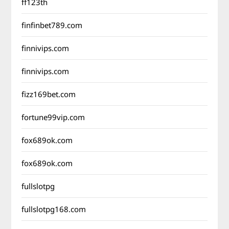
ff123th
finfinbet789.com
finnivips.com
finnivips.com
fizz169bet.com
fortune99vip.com
fox689ok.com
fox689ok.com
fullslotpg
fullslotpg168.com