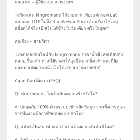
คุณแนน – ผู้ใช้งานจากกรุงเทพ
“สมัครเล่น kingromans ได้ง่ายมาก เพียงแค่กรอกเบอร์
แล้วคอย OTP ไม่ถึง 3 นาที พร้อมรับเครดิตฟรีมาใช้เล่น
สล็อตได้จริง เบิกเงินได้ข้างในวันเดียว ตรึงใจสุดๆ”
คุณก้อง – สายกีฬา
“แทงบอลออนไลน์กับ kingromans ราคาน้ำดี เคยเทียบกับ
หลายเว็บแล้ว ตรงนี้ตีราคาให้สูงขึ้นมากยิ่งกว่า และก็ยัง
มองบอลสดผ่านหน้าเว็บได้เลย สบายมากครับ”
ปัญหาที่พบได้มาก (FAQ)
Q: kingromans ไม่เป็นอันตรายจริงหรือไม่?
A: ปลอดภัย 100% ด้วยระบบเข้ารหัสข้อมูล รวมทั้งการดูแล
จากทีมงานมืออาชีพตลอด 24 ชั่วโมง
Q: สมัครเป็นสมาชิกแล้วจำเป็นต้องฝากเงินทันทีไหม?
A: ไม่ต้อง คุณสามารถใช้ kingromans เครดิตฟรี ทดลอง