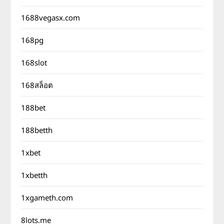
1688vegasx.com
168pg
168slot
168สล็อต
188bet
188betth
1xbet
1xbetth
1xgameth.com
8lots.me