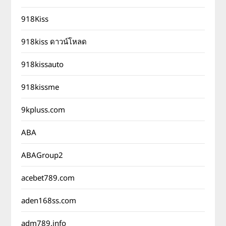
918Kiss
918kiss ดาวน์โหลด
918kissauto
918kissme
9kpluss.com
ABA
ABAGroup2
acebet789.com
aden168ss.com
adm789.info