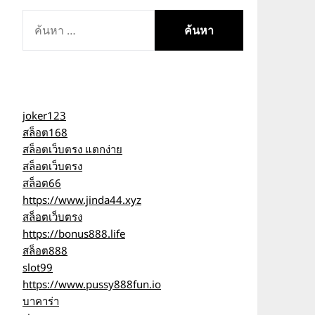
ค้นหา
สำหรับ:
joker123
สล็อต168
สล็อตเว็บตรง แตกง่าย
สล็อตเว็บตรง
สล็อต66
https://www.jinda44.xyz
สล็อตเว็บตรง
https://bonus888.life
สล็อต888
slot99
https://www.pussy888fun.io
บาคาร่า