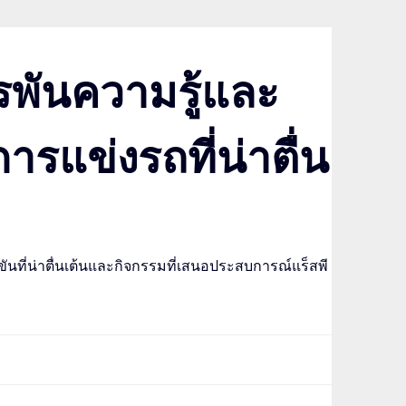
รพันความรู้และ
รแข่งรถที่น่าตื่น
ันที่น่าตื่นเต้นและกิจกรรมที่เสนอประสบการณ์แร็สพี