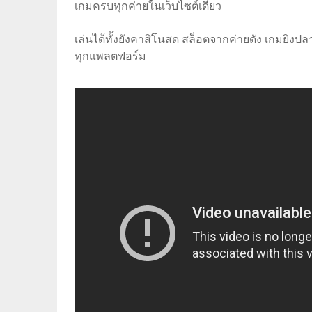
เกมครบทุกค่ายในเว็บไซต์เดียว
เล่นได้ทั้งยังคาสิโนสด สล็อตจากค่ายดัง เกมยิงป
ทุกแพลตฟอร์ม