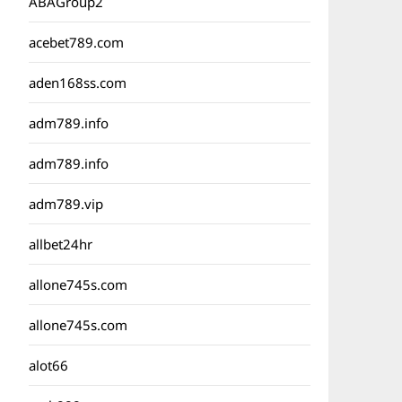
ABAGroup2
acebet789.com
aden168ss.com
adm789.info
adm789.info
adm789.vip
allbet24hr
allone745s.com
allone745s.com
alot66