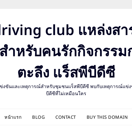
iving club แหล่งสา
สำหรับคนรักกิจกรรมกา
ตะลึง แร็สพีบีดีซี
่งขันและเหตุการณ์สำหรับชุมชนแร็สพีบีดีซี พบกับเหตุการณ์แข่งข
บีดีซีที่ไม่เหมือนใคร
หน้าแรก
BLOG
CONTACT
BUY THIS DOMAIN