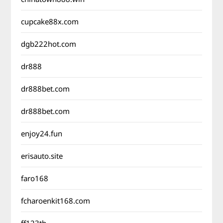
cupcake88x.com
dgb222hot.com
dr888
dr888bet.com
dr888bet.com
enjoy24.fun
erisauto.site
faro168
fcharoenkit168.com
ff123th