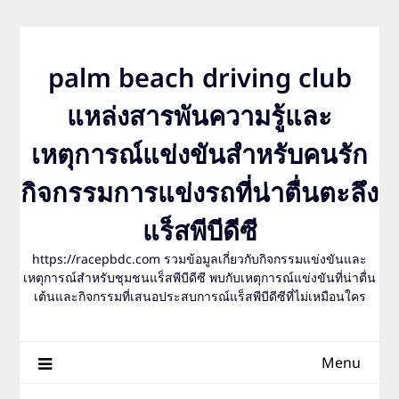
Skip
to
content
palm beach driving club
แหล่งสารพันความรู้และ
เหตุการณ์แข่งขันสำหรับคนรัก
กิจกรรมการแข่งรถที่น่าตื่นตะลึง
แร็สพีบีดีซี
https://racepbdc.com รวมข้อมูลเกี่ยวกับกิจกรรมแข่งขันและ
เหตุการณ์สำหรับชุมชนแร็สพีบีดีซี พบกับเหตุการณ์แข่งขันที่น่าตื่น
เต้นและกิจกรรมที่เสนอประสบการณ์แร็สพีบีดีซีที่ไม่เหมือนใคร
Menu