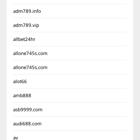
adm789.info
adm789.vip
allbet24hr
allone745s.com
allone745s.com
alot66
amb888
asb9999.com
audi688.com
av