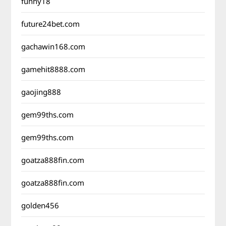
funny18
future24bet.com
gachawin168.com
gamehit8888.com
gaojing888
gem99ths.com
gem99ths.com
goatza888fin.com
goatza888fin.com
golden456