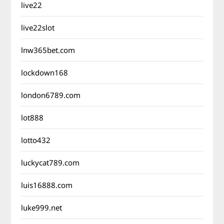
live22
live22slot
lnw365bet.com
lockdown168
london6789.com
lot888
lotto432
luckycat789.com
luis16888.com
luke999.net