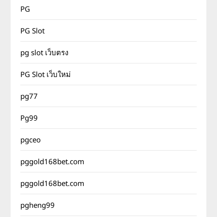
PG
PG Slot
pg slot เว็บตรง
PG Slot เว็บใหม่
pg77
Pg99
pgceo
pggold168bet.com
pggold168bet.com
pgheng99