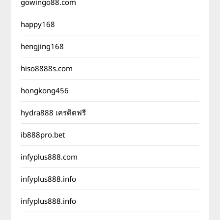
gowingo88.com
happy168
hengjing168
hiso8888s.com
hongkong456
hydra888 เครดิตฟรี
ib888pro.bet
infyplus888.com
infyplus888.info
infyplus888.info