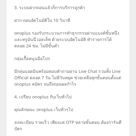
3. ระบบฝากถอนแล้วก็การบริการลูกค้า
ฝาก-ถอนอัตโนมัติใน 10 วินาที
onoplus รองรับกระบวนการทำธุรกรรมผ่านแบงค์ชั้นหนึ่ง
และทรูมันนี่วอลเล็ท ด้วยระบบอัตโนมัติ ทำรายการได้
ตลอด 24 ชม. ไม่มีขั้นต่ำ
กลุ่มเกื้อหนุนมือโปร
มีกลุ่มแอดมินพร้อมตอบคำถามผ่าน Live Chat รวมทั้ง Line
Official ตลอด 7 วัน ไม่มีวันหยุด ช่วยเหลือทุกขั้นตอนตั้งแต่
onoplus สมัคร จนถึงถอนผลกำไร
4. เปรียบ onoplus กับเว็บทั่วไป
คุณลักษณะ onoplus เว็บทั่วๆไป
ลงทะเบียน รวดเร็ว เพียงแค่ OTP หลายขั้นตอน ต้องการันตี
บัตร