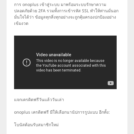
การ onoplus เข้าสู่ระบบ มาพร้อมระบบรักษาความ
ปลอดภัยด้วย 2FA รวมทั้งการเข้ารหัส SSL ทำให้ท่านมั่นอก
มั่นใจได้ว่า ข้อมูลทุกสิ่งทุกอย่างจะถูกคุ้มครองปกป้องอย่าง
เข้มงวด
แจกเครดิตฟรีวันแล้ววันเล่า
onoplus เครดิตฟรี มีให้เลือกนานัปการรูปแบบ อีกทั้ง:
โบนัสต้อนรับสมาชิกใหม่