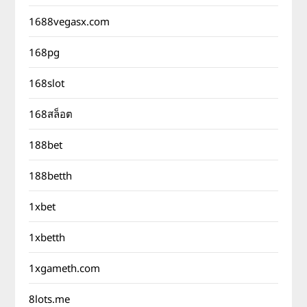
1688vegasx.com
168pg
168slot
168สล็อต
188bet
188betth
1xbet
1xbetth
1xgameth.com
8lots.me